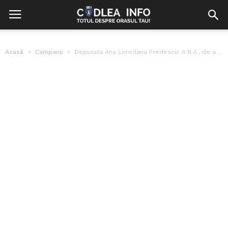
Acasă
Campanii
Deputata Ana Loredana Predescu: A.N.A., de acum, responsabilă cu siguranța în școli