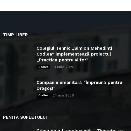
TIMP LIBER
Colegiul Tehnic „Simion Mehedinți
Codlea” implementează proiectul
„Practica pentru viitor”
31 iulie 2026
Codlea
Campanie umanitară ”Împreună pentru
Dragoș!”
24 mai 2026
Codlea
PENITA SUFLETULUI
Crima de a fi adolescent – Tinerețe, te