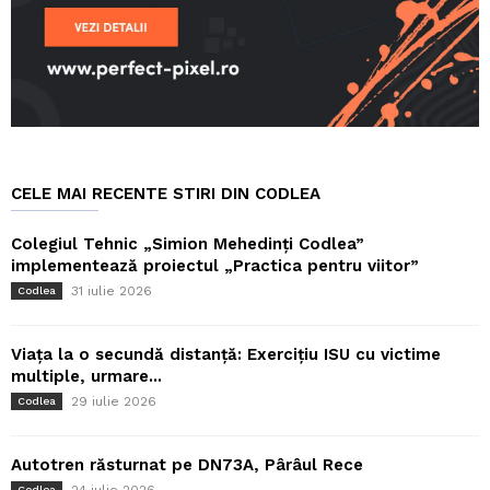
CELE MAI RECENTE STIRI DIN CODLEA
Colegiul Tehnic „Simion Mehedinți Codlea”
implementează proiectul „Practica pentru viitor”
31 iulie 2026
Codlea
Viața la o secundă distanță: Exercițiu ISU cu victime
multiple, urmare...
29 iulie 2026
Codlea
Autotren răsturnat pe DN73A, Pârâul Rece
24 iulie 2026
Codlea