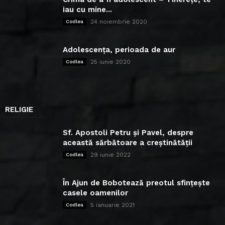
iau cu mine...
24 noiembrie 2020
Codlea
Adolescența, perioada de aur
25 iunie 2020
Codlea
RELIGIE
Sf. Apostoli Petru și Pavel, despre
această sărbătoare a creștinătății
29 iunie 2022
Codlea
În Ajun de Bobotează preotul sfințește
casele oamenilor
5 ianuarie 2021
Codlea