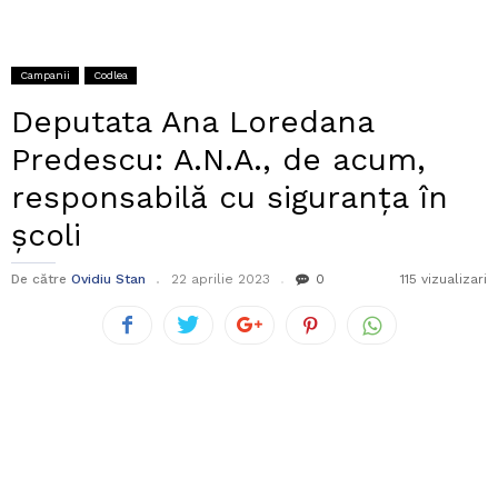
Campanii
Codlea
Deputata Ana Loredana
Predescu: A.N.A., de acum,
responsabilă cu siguranța în
școli
De către
Ovidiu Stan
22 aprilie 2023
0
115 vizualizari