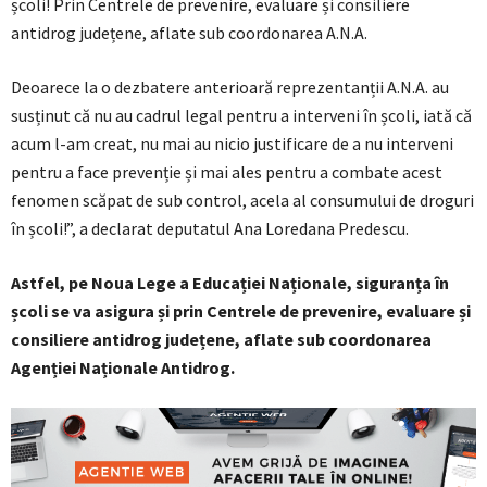
școli! Prin Centrele de prevenire, evaluare și consiliere
antidrog județene, aflate sub coordonarea A.N.A.
Deoarece la o dezbatere anterioară reprezentanții A.N.A. au
susținut că nu au cadrul legal pentru a interveni în școli, iată că
acum l-am creat, nu mai au nicio justificare de a nu interveni
pentru a face prevenție și mai ales pentru a combate acest
fenomen scăpat de sub control, acela al consumului de droguri
în școli!”, a declarat deputatul Ana Loredana Predescu.
Astfel, pe Noua Lege a Educației Naționale, siguranța în
școli se va asigura și prin Centrele de prevenire, evaluare și
consiliere antidrog județene, aflate sub coordonarea
Agenției Naționale Antidrog.