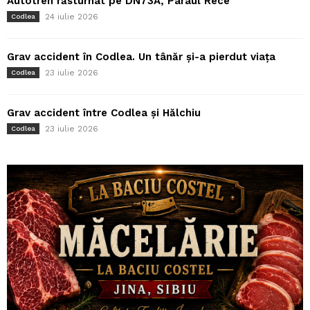
Autotren răsturnat pe DN73A, Pârâul Rece
24 iulie 2026
Codlea
Grav accident în Codlea. Un tânăr și-a pierdut viața
23 iulie 2026
Codlea
Grav accident între Codlea și Hălchiu
23 iulie 2026
Codlea