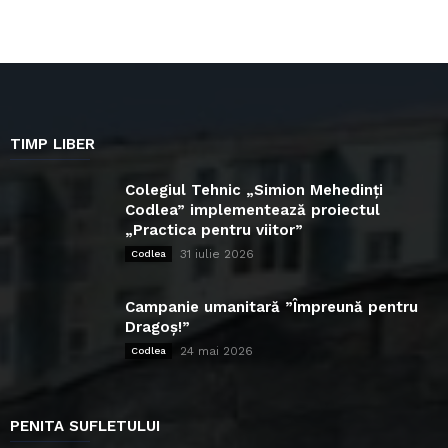
TIMP LIBER
Colegiul Tehnic „Simion Mehedinți
Codlea” implementează proiectul
„Practica pentru viitor”
31 iulie 2026
Codlea
Campanie umanitară ”Împreună pentru
Dragoș!”
24 mai 2026
Codlea
PENITA SUFLETULUI