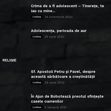
Crima de a fi adolescent – Tinerețe, te
iau cu mine...
24 noiembrie 2020
Codlea
Adolescența, perioada de aur
25 iunie 2020
Codlea
RELIGIE
Sf. Apostoli Petru și Pavel, despre
această sărbătoare a creștinătății
29 iunie 2022
Codlea
În Ajun de Bobotează preotul sfințește
casele oamenilor
5 ianuarie 2021
Codlea