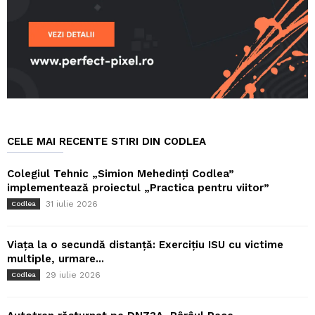
CELE MAI RECENTE STIRI DIN CODLEA
Colegiul Tehnic „Simion Mehedinți Codlea”
implementează proiectul „Practica pentru viitor”
31 iulie 2026
Codlea
Viața la o secundă distanță: Exercițiu ISU cu victime
multiple, urmare...
29 iulie 2026
Codlea