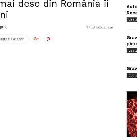
mai dese din România îi
Auto
ni
Rec
Codl
0
1.758 vizualizari
Grav
uiți pe Twitter
pier
Codl
Grav
Codl