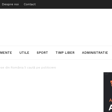
Despre noi
Contact
IMENTE
UTILE
SPORT
TIMP LIBER
ADMINISTRATIE
e din România îi caută pe politicieni