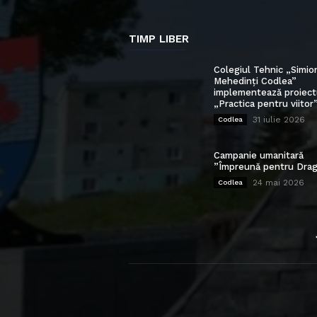
TIMP LIBER
Colegiul Tehnic „Simio
Mehedinți Codlea”
implementează proiect
„Practica pentru viitor
31 iulie 2026
Codlea
Campanie umanitară
”Împreună pentru Drag
24 mai 2026
Codlea