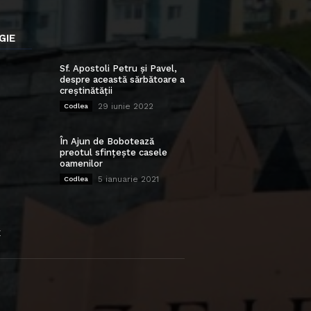
GIE
Sf. Apostoli Petru și Pavel,
despre această sărbătoare a
creștinătății
29 iunie 2022
Codlea
În Ajun de Bobotează
preotul sfințește casele
oamenilor
5 ianuarie 2021
Codlea
E