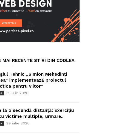
E MAI RECENTE STIRI DIN CODLEA
giul Tehnic „Simion Mehedinți
ea” implementează proiectul
ctica pentru viitor”
31 iulie 2026
ea
a la o secundă distanță: Exercițiu
cu victime multiple, urmare...
29 iulie 2026
ea