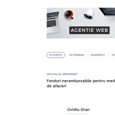
ETICHETE
CUTREMUR
DEZBINATI
PO
ARTICOLUL PRECEDENT
Fonduri nerambursabile pentru med
de afaceri
Ovidiu Stan