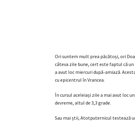
Ori suntem mult prea păcătoși, ori Do
câteva zile bune, cert este faptul că u
a avut loc miercuri după-amiază. Acest
cu epicentrul în Vrancea.
În cursul aceleiași zile a mai avut loc u
devreme, altul de 3,3 grade.
Sau mai știi, Atotputernicul testează un