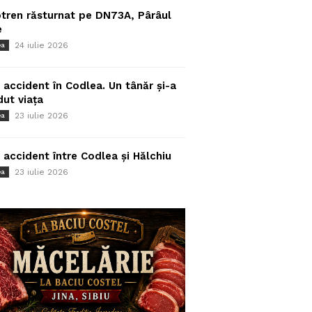
tren răsturnat pe DN73A, Pârâul
e
24 iulie 2026
ea
 accident în Codlea. Un tânăr și-a
dut viața
23 iulie 2026
ea
 accident între Codlea și Hălchiu
23 iulie 2026
ea