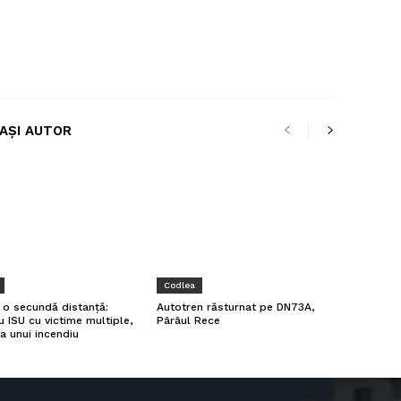
LAȘI AUTOR
Codlea
a o secundă distanță:
Autotren răsturnat pe DN73A,
u ISU cu victime multiple,
Pârâul Rece
a unui incendiu