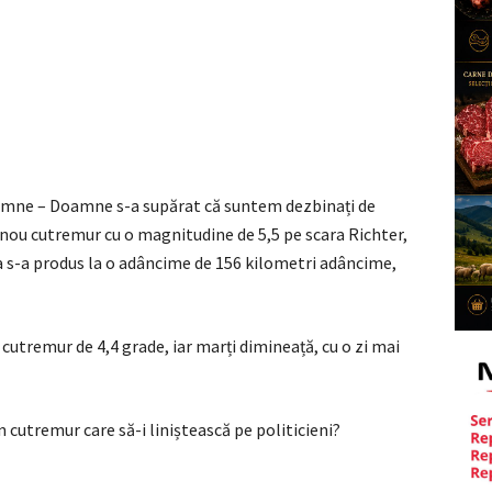
amne – Doamne s-a supărat că suntem dezbinați de
n nou cutremur cu o magnitudine de 5,5 pe scara Richter,
a s-a produs la o adâncime de 156 kilometri adâncime,
n cutremur de 4,4 grade, iar marți dimineață, cu o zi mai
 cutremur care să-i liniștească pe politicieni?