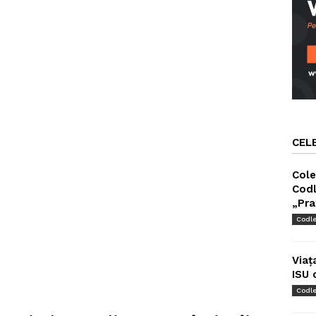
CEL
Cole
Codl
„Pra
Codl
Viaț
ISU 
Codl