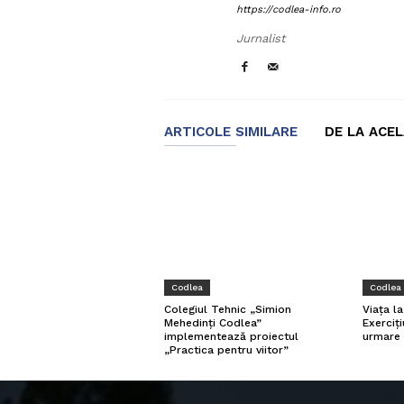
https://codlea-info.ro
Jurnalist
ARTICOLE SIMILARE
DE LA ACE
Codlea
Codlea
Viața l
Colegiul Tehnic „Simion
Exerciți
Mehedinți Codlea”
urmare 
implementează proiectul
„Practica pentru viitor”