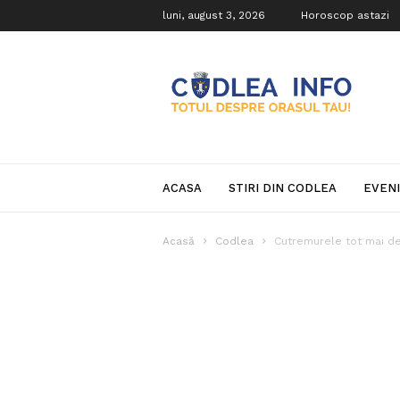
luni, august 3, 2026
Horoscop astazi
Codlea
Info
ACASA
STIRI DIN CODLEA
EVEN
Acasă
Codlea
Cutremurele tot mai des