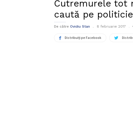
Cutremurele tot 
caută pe politicie
De către
Ovidiu Stan
8 februarie 2017
Distribuiți pe Facebook
Distrib