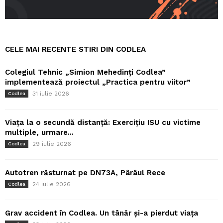
CELE MAI RECENTE STIRI DIN CODLEA
Colegiul Tehnic „Simion Mehedinți Codlea”
implementează proiectul „Practica pentru viitor”
31 iulie 2026
Codlea
Viața la o secundă distanță: Exercițiu ISU cu victime
multiple, urmare...
29 iulie 2026
Codlea
Autotren răsturnat pe DN73A, Pârâul Rece
24 iulie 2026
Codlea
Grav accident în Codlea. Un tânăr și-a pierdut viața