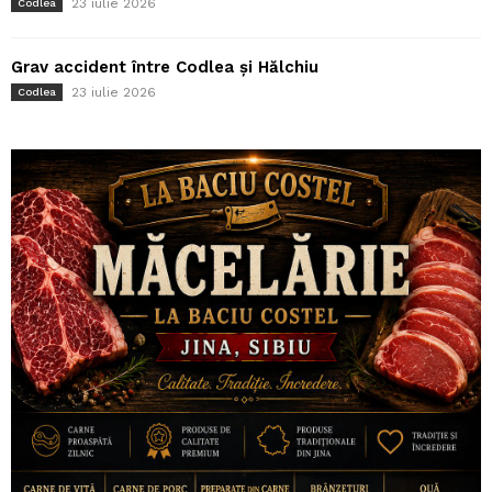
23 iulie 2026
Codlea
Grav accident între Codlea și Hălchiu
23 iulie 2026
Codlea