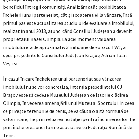
beneficiul întregii comunități. Analizăm atât posibilitatea
încheierii unui parteneriat, cât și scoaterea ei la vânzare, însă
primul pas este actualizarea studiului de evaluare a imobilului,
realizat în anul 2013, atunci când Consiliul Județean a devenit
proprietarul Bazei Olimpia. La acel moment valoarea
imobilului era de aproximativ 3 milioane de euro cu TVA”, a
spus președintele Consiliului Județean Brașov, Adrian-Ioan
Veștea.
În cazul în care încheierea unui parteneriat sau vânzarea
imobilului nu se vor concretiza, intenția președintelui CJ
Brașov este să cedeze Muzeului Județean de Istorie clădirea
Olimpia, în vederea amenajării unui Muzeu al Sportului. În ceea
ce privește terenurile de tenis, se va căuta o altă formulă de
valorificare, fie prin reluarea licitației pentru închirierea lor, fie
prin încheierea unei forme asociative cu Federația Română de
Tenis.