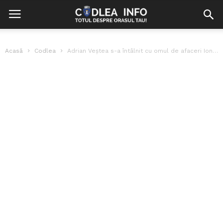
Acasă
Codlea
Adrian Veștea s-a întâlnit cu omul de afaceri Ion Țiriac pe tema...