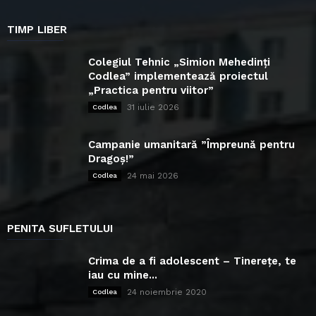
TIMP LIBER
Colegiul Tehnic „Simion Mehedinți
Codlea” implementează proiectul
„Practica pentru viitor”
31 iulie 2026
Codlea
Campanie umanitară ”Împreună pentru
Dragoș!”
24 mai 2026
Codlea
PENITA SUFLETULUI
Crima de a fi adolescent – Tinerețe, te
iau cu mine...
24 noiembrie 2020
Codlea