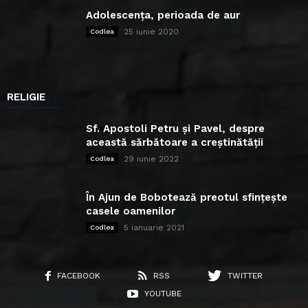
Adolescența, perioada de aur
25 iunie 2020
Codlea
RELIGIE
Sf. Apostoli Petru și Pavel, despre
această sărbătoare a creștinătății
29 iunie 2022
Codlea
În Ajun de Bobotează preotul sfințește
casele oamenilor
5 ianuarie 2021
Codlea
FACEBOOK
RSS
TWITTER
YOUTUBE