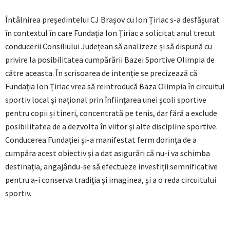
Întâlnirea președintelui CJ Brașov cu Ion Țiriac s-a desfășurat
în contextul în care Fundația Ion Țiriac a solicitat anul trecut
conducerii Consiliului Județean să analizeze și să dispună cu
privire la posibilitatea cumpărării Bazei Sportive Olimpia de
către aceasta. În scrisoarea de intenție se precizează că
Fundația Ion Țiriac vrea să reintroducă Baza Olimpia în circuitul
sportiv local și național prin înființarea unei școli sportive
pentru copii și tineri, concentrată pe tenis, dar fără a exclude
posibilitatea de a dezvolta în viitor și alte discipline sportive.
Conducerea Fundației și-a manifestat ferm dorința de a
cumpăra acest obiectiv și a dat asigurări că nu-i va schimba
destinația, angajându-se să efectueze investiții semnificative
pentru a-i conserva tradiția și imaginea, și a o reda circuitului
sportiv.