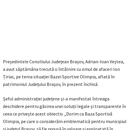
Președintele Consiliului Județean Brașov, Adrian-Ioan Veștea,
a avut săptămâna trecută o întâlnire cu omul de afaceri Ion
Țiriac, pe tema situației Bazei Sportive Olimpia, aflată în
patrimoniul Județului Brașov, în prezent închisă.
Șeful administrației județene și-a manifestat întreaga
deschidere pentru găsirea unei soluții legale și transparente în
ceea ce privește acest obiectiv. „Dorim ca Baza Sportivă
Olimpia, pe care o considerăm emblematică pentru municipiul
și județul Brașov, să fie repusă în valoare și exploatată în