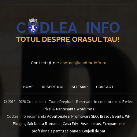
Contactați-ne:
contact@codlea-info.ro
HOME
DESPRE NOI
SITEMAP
CONTACT
© 2010 - 2026 Codlea Info - Toate Drepturile Rezervate. In colaborare cu
Perfect
Pixel
&
Mentenanta WordPress
Codlea Info recomanda
Advertoriale si Promovare SEO
,
Brasov Events
,
WP
Plugins
,
Sali Nunta Romania
,
Casa Edy - Viseu de sus
,
Echipamente
profesionale pentru saloane
si
Lenjerii de pat