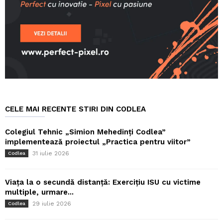
CELE MAI RECENTE STIRI DIN CODLEA
Colegiul Tehnic „Simion Mehedinți Codlea”
implementează proiectul „Practica pentru viitor”
31 iulie 2026
Codlea
Viața la o secundă distanță: Exercițiu ISU cu victime
multiple, urmare...
29 iulie 2026
Codlea