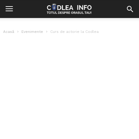
Acasă
Evenimente
Curs de actorie la Codlea