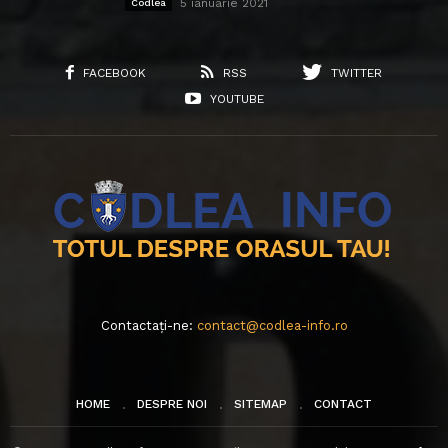
5 ianuarie 2021
Codlea
FACEBOOK
RSS
TWITTER
YOUTUBE
Contactați-ne:
contact@codlea-info.ro
HOME
DESPRE NOI
SITEMAP
CONTACT