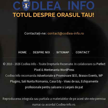
Contactați-ne:
contact@codlea-info.ro
HOME
DESPRE NOI
SITEMAP
CONTACT
© 2010 - 2026 Codlea Info - Toate Drepturile Rezervate. In colaborare cu
Perfect
Pixel
&
Mentenanta WordPress
Codlea Info recomanda
Advertoriale si Promovare SEO
,
Brasov Events
,
WP
Plugins
,
Sali Nunta Romania
,
Casa Edy - Viseu de sus
,
Echipamente
profesionale pentru saloane
si
Lenjerii de pat
Reproducerea integrala sau partiala a materialelor de pe acest site este permisa
numai cu acordul Codlea-Info.ro.