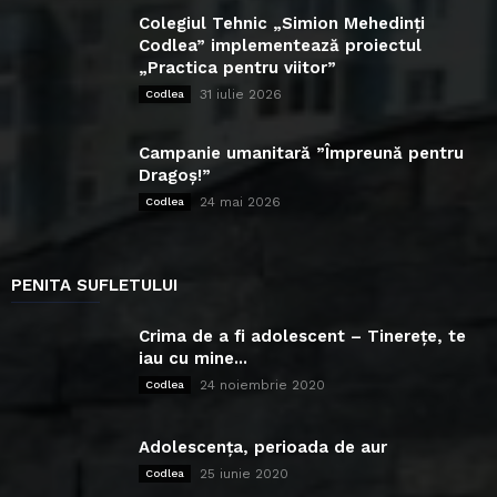
Colegiul Tehnic „Simion Mehedinți
Codlea” implementează proiectul
„Practica pentru viitor”
31 iulie 2026
Codlea
Campanie umanitară ”Împreună pentru
Dragoș!”
24 mai 2026
Codlea
PENITA SUFLETULUI
Crima de a fi adolescent – Tinerețe, te
iau cu mine...
24 noiembrie 2020
Codlea
Adolescența, perioada de aur
25 iunie 2020
Codlea