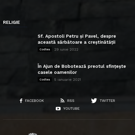
RELIGIE
Sf. Apostoli Petru și Pavel, despre
această sărbătoare a creștinătății
29 iunie 2022
Codlea
În Ajun de Bobotează preotul sfințește
casele oamenilor
5 ianuarie 2021
Codlea
FACEBOOK
RSS
TWITTER
YOUTUBE