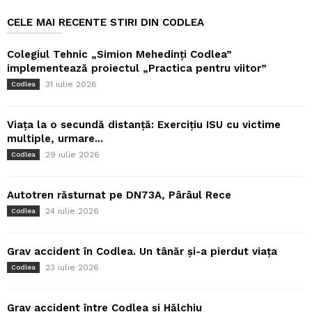
CELE MAI RECENTE STIRI DIN CODLEA
Colegiul Tehnic „Simion Mehedinți Codlea”
implementează proiectul „Practica pentru viitor”
31 iulie 2026
Codlea
Viața la o secundă distanță: Exercițiu ISU cu victime
multiple, urmare...
29 iulie 2026
Codlea
Autotren răsturnat pe DN73A, Pârâul Rece
24 iulie 2026
Codlea
Grav accident în Codlea. Un tânăr și-a pierdut viața
23 iulie 2026
Codlea
Grav accident între Codlea și Hălchiu