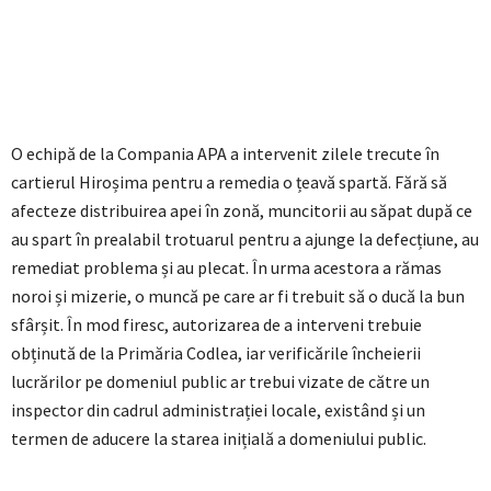
O echipă de la Compania APA a intervenit zilele trecute în
cartierul Hiroșima pentru a remedia o țeavă spartă. Fără să
afecteze distribuirea apei în zonă, muncitorii au săpat după ce
au spart în prealabil trotuarul pentru a ajunge la defecțiune, au
remediat problema și au plecat. În urma acestora a rămas
noroi și mizerie, o muncă pe care ar fi trebuit să o ducă la bun
sfârșit. În mod firesc, autorizarea de a interveni trebuie
obținută de la Primăria Codlea, iar verificările încheierii
lucrărilor pe domeniul public ar trebui vizate de către un
inspector din cadrul administrației locale, existând și un
termen de aducere la starea inițială a domeniului public.