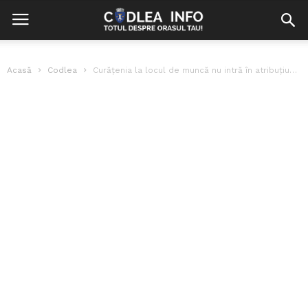
Acasă
Codlea
Curățenia la locul de muncă nu intră în atribuțiunile lui ”Dorel”