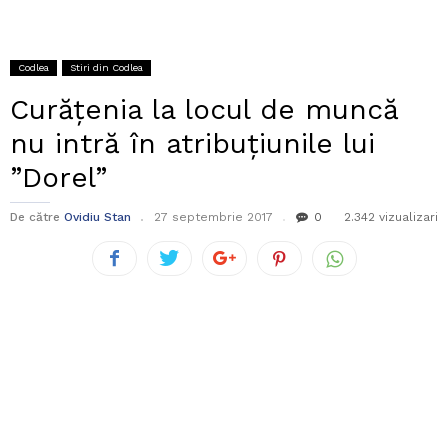
Codlea
Stiri din Codlea
Curățenia la locul de muncă
nu intră în atribuțiunile lui
”Dorel”
De către
Ovidiu Stan
27 septembrie 2017
0
2.342 vizualizari