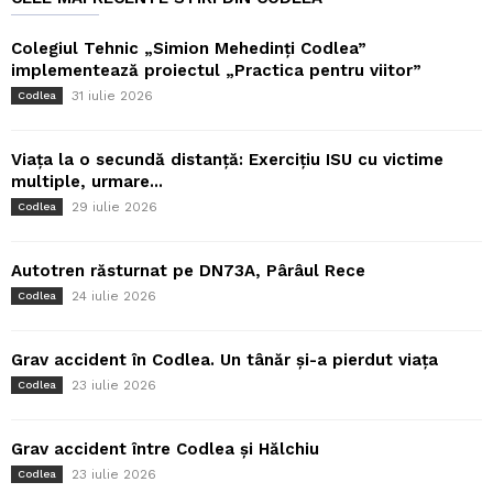
Colegiul Tehnic „Simion Mehedinți Codlea”
implementează proiectul „Practica pentru viitor”
31 iulie 2026
Codlea
Viața la o secundă distanță: Exercițiu ISU cu victime
multiple, urmare...
29 iulie 2026
Codlea
Autotren răsturnat pe DN73A, Pârâul Rece
24 iulie 2026
Codlea
Grav accident în Codlea. Un tânăr și-a pierdut viața
23 iulie 2026
Codlea
Grav accident între Codlea și Hălchiu
23 iulie 2026
Codlea