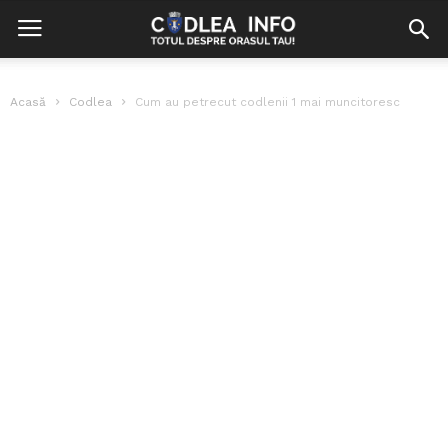
Acasă
Codlea
Cum au petrecut codlenii 1 mai muncitoresc