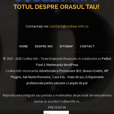
Contactați-ne:
contact@codlea-info.ro
HOME
DESPRE NOI
SITEMAP
CONTACT
© 2010 - 2026 Codlea Info - Toate Drepturile Rezervate. In colaborare cu
Perfect
Pixel
&
Mentenanta WordPress
Codlea Info recomanda
Advertoriale si Promovare SEO
,
Brasov Events
,
WP
Plugins
,
Sali Nunta Romania
,
Casa Edy - Viseu de sus
,
Echipamente
profesionale pentru saloane
si
Lenjerii de pat
Reproducerea integrala sau partiala a materialelor de pe acest site este permisa
numai cu acordul Codlea-Info.ro.
PREZENTI IN