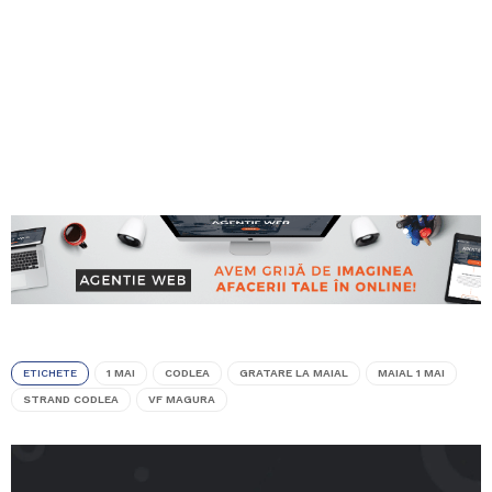
ETICHETE
1 MAI
CODLEA
GRATARE LA MAIAL
MAIAL 1 MAI
STRAND CODLEA
VF MAGURA