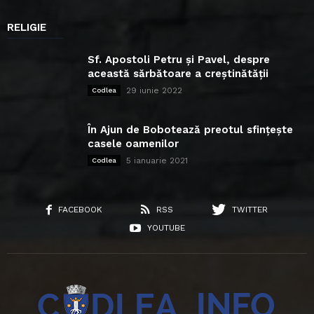
RELIGIE
Sf. Apostoli Petru și Pavel, despre
această sărbătoare a creștinătății
29 iunie 2022
Codlea
În Ajun de Bobotează preotul sfințește
casele oamenilor
5 ianuarie 2021
Codlea
FACEBOOK
RSS
TWITTER
YOUTUBE