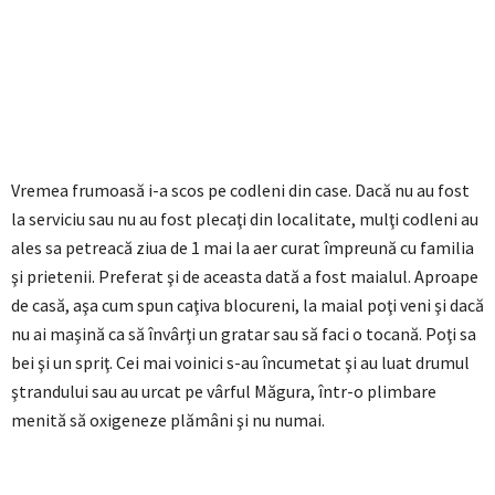
Vremea frumoasă i-a scos pe codleni din case. Dacă nu au fost
la serviciu sau nu au fost plecaţi din localitate, mulţi codleni au
ales sa petreacă ziua de 1 mai la aer curat împreună cu familia
şi prietenii. Preferat şi de aceasta dată a fost maialul. Aproape
de casă, aşa cum spun caţiva blocureni, la maial poţi veni şi dacă
nu ai maşină ca să învârţi un gratar sau să faci o tocană. Poţi sa
bei şi un spriţ. Cei mai voinici s-au încumetat şi au luat drumul
ştrandului sau au urcat pe vârful Măgura, într-o plimbare
menită să oxigeneze plămâni şi nu numai.