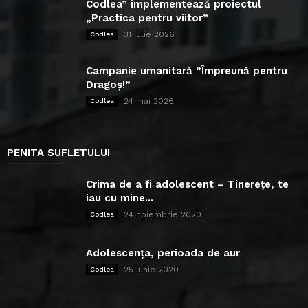
Codlea” implementează proiectul
„Practica pentru viitor”
31 iulie 2026
Codlea
Campanie umanitară ”Împreună pentru
Dragoș!”
24 mai 2026
Codlea
PENITA SUFLETULUI
Crima de a fi adolescent – Tinerețe, te
iau cu mine...
24 noiembrie 2020
Codlea
Adolescența, perioada de aur
25 iunie 2020
Codlea