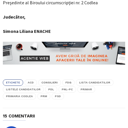
Preşedinte al Biroului circumscripţiei nr. 2 Codlea
Judecător,
Simona Liliana ENACHE
ETICHETE
ACD
CONSILIERI
FDG
LISTA CANDIDATILOR
LISTELE CANDIDATILOR
PDL
PNL-PC
PRIMAR
PRIMARIA CODLEA
PRM
PSD
15 COMENTARII