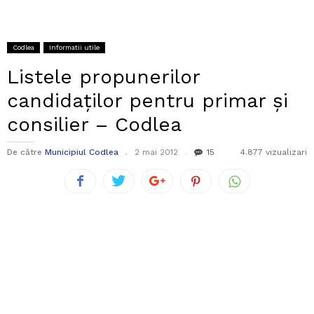
Codlea
Informatii utile
Listele propunerilor
candidaţilor pentru primar şi
consilier – Codlea
De către
Municipiul Codlea
2 mai 2012
15
4.877 vizualizari