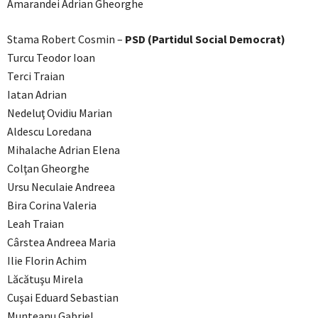
Amarandei Adrian Gheorghe
Stama Robert Cosmin –
PSD (Partidul Social Democrat)
Turcu Teodor Ioan
Terci Traian
Iatan Adrian
Nedeluţ Ovidiu Marian
Aldescu Loredana
Mihalache Adrian Elena
Colţan Gheorghe
Ursu Neculaie Andreea
Bira Corina Valeria
Leah Traian
Cârstea Andreea Maria
Ilie Florin Achim
Lăcătuşu Mirela
Cuşai Eduard Sebastian
Munteanu Gabriel