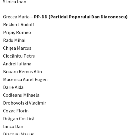
Stoica Ioan
Grecea Maria –
PP-DD (Partidul Poporului Dan Diaconescu)
Rekkert Rudolf
Pripiş Romeo
Radu Mihai
Chiţea Marcus
Ciocănitu Petru
Andrei Iuliana
Bouaru Remus Alin
Mucenicu Aurel Eugen
Darie Aida
Codleanu Mihaela
Drobovolski Vladimir
Cozac Florin
Drăgan Costică
Iancu Dan
Diaconu Marius