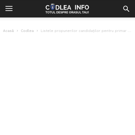
Acasă
Codlea
Listele propunerilor candidaţilor pentru primar şi consilier – Codlea