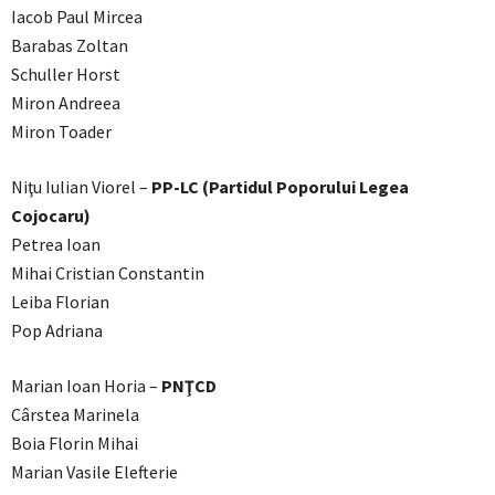
Iacob Paul Mircea
Barabas Zoltan
Schuller Horst
Miron Andreea
Miron Toader
Niţu Iulian Viorel –
PP-LC (Partidul Poporului Legea
Cojocaru)
Petrea Ioan
Mihai Cristian Constantin
Leiba Florian
Pop Adriana
Marian Ioan Horia –
PNŢCD
Cârstea Marinela
Boia Florin Mihai
Marian Vasile Elefterie