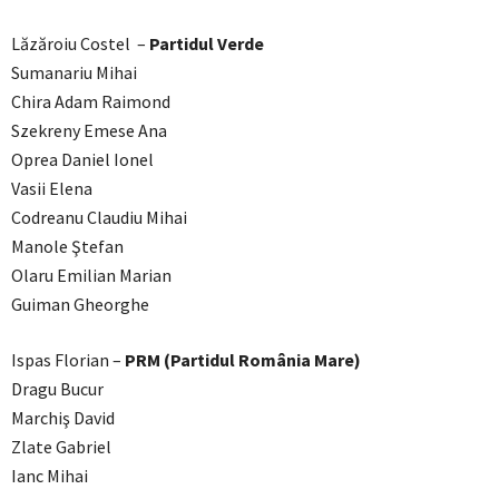
Lăzăroiu Costel –
Partidul Verde
Sumanariu Mihai
Chira Adam Raimond
Szekreny Emese Ana
Oprea Daniel Ionel
Vasii Elena
Codreanu Claudiu Mihai
Manole Ştefan
Olaru Emilian Marian
Guiman Gheorghe
Ispas Florian –
PRM (Partidul România Mare)
Dragu Bucur
Marchiş David
Zlate Gabriel
Ianc Mihai