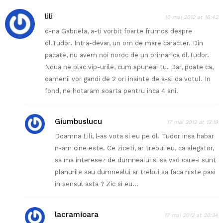
lili
10 mai 2012 at 16:42
d-na Gabriela, a-ti vorbit foarte frumos despre
dl.Tudor. Intra-devar, un om de mare caracter. Din
pacate, nu avem noi noroc de un primar ca dl.Tudor.
Noua ne plac vip-urile, cum spuneai tu. Dar, poate ca,
oamenii vor gandi de 2 ori inainte de a-si da votul. In
fond, ne hotaram soarta pentru inca 4 ani.
Giumbuslucu
17 mai 2012 at 13:19
Doamna Lili, l-as vota si eu pe dl. Tudor insa habar
n-am cine este. Ce ziceti, ar trebui eu, ca alegator,
sa ma interesez de dumnealui si sa vad care-i sunt
planurile sau dumnealui ar trebui sa faca niste pasi
in sensul asta ? Zic si eu…
lacramioara
17 mai 2012 at 20:34