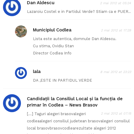
Dan Aldescu
2 mai 2012 at 05:24
Lazaroiu Costel e in Partidul Verde? Stiam ca e PUER..
Municipiul Codlea
2 mai 2012 at 17:29
Lista este autentica, domnule Dan Aldescu.
Cu stima, Ovidiu Stan
Director Codlea Info
lala
8 mai 2012 at 23:23
DA ,ESTE IN PARTIDUL VERDE
Candidații la Consiliul Local și la funcția de
primar în Codlea – News Brasov
[…] Taguri alegeri brasovalegeri
2 mai 2012 at 07:15
codleaalegeri consiliul judetean brasovalegeri consiliul
local brasovbrasovcodlearezultate alegeri 2012