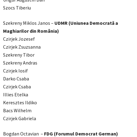
Szocs Tiberiu
Szekreny Miklos Janos –
UDMR
(Uniunea Democrată a
Maghiarilor din România)
Czirjek Jozesef
Czirjek Zsuzsanna
Szekreny Tibor
Szekreny Andras
Czirjek Iosif
Darko Csaba
Czirjek Csaba
Illies Etelka
Keresztes Ildiko
Bacs Wilhelm
Czirjek Gabriela
Bogdan Octavian –
FDG (Forumul Democrat German)