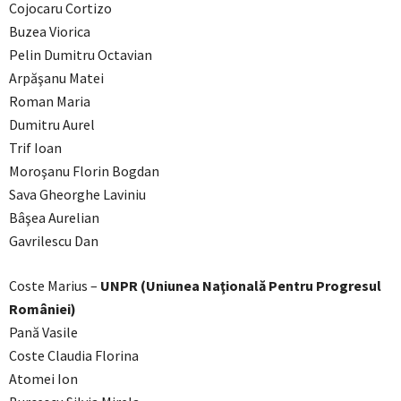
Cojocaru Cortizo
Buzea Viorica
Pelin Dumitru Octavian
Arpăşanu Matei
Roman Maria
Dumitru Aurel
Trif Ioan
Moroşanu Florin Bogdan
Sava Gheorghe Laviniu
Bâşea Aurelian
Gavrilescu Dan
Coste Marius –
UNPR (Uniunea Naţională Pentru Progresul
României)
Pană Vasile
Coste Claudia Florina
Atomei Ion