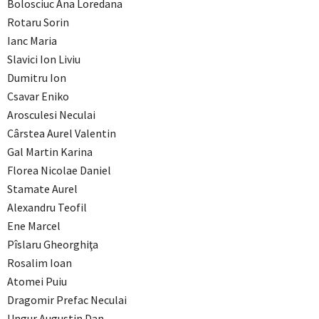
Bolosciuc Ana Loredana
Rotaru Sorin
Ianc Maria
Slavici Ion Liviu
Dumitru Ion
Csavar Eniko
Arosculesi Neculai
Cârstea Aurel Valentin
Gal Martin Karina
Florea Nicolae Daniel
Stamate Aurel
Alexandru Teofil
Ene Marcel
Pîslaru Gheorghiţa
Rosalim Ioan
Atomei Puiu
Dragomir Prefac Neculai
Ungur Augustin Dan