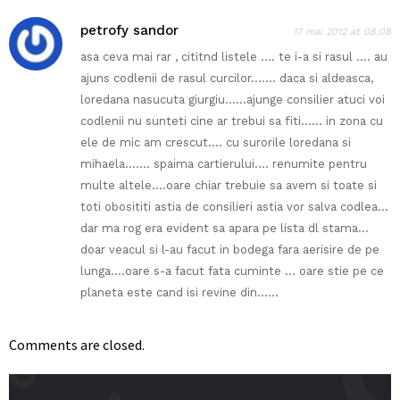
petrofy sandor
17 mai 2012 at 08:08
asa ceva mai rar , cititnd listele …. te i-a si rasul …. au
ajuns codlenii de rasul curcilor……. daca si aldeasca,
loredana nasucuta giurgiu……ajunge consilier atuci voi
codlenii nu sunteti cine ar trebui sa fiti…… in zona cu
ele de mic am crescut…. cu surorile loredana si
mihaela……. spaima cartierului…. renumite pentru
multe altele….oare chiar trebuie sa avem si toate si
toti obosititi astia de consilieri astia vor salva codlea…
dar ma rog era evident sa apara pe lista dl stama…
doar veacul si l-au facut in bodega fara aerisire de pe
lunga….oare s-a facut fata cuminte … oare stie pe ce
planeta este cand isi revine din……
Comments are closed.