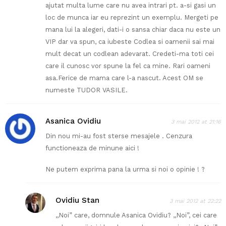
ajutat multa lume care nu avea intrari pt. a-si gasi un
loc de munca iar eu reprezint un exemplu. Mergeti pe
mana lui la alegeri, dati-i o sansa chiar daca nu este un
VIP dar va spun, ca iubeste Codlea si oamenii sai mai
mult decat un codlean adevarat. Credeti-ma toti cei
care il cunosc vor spune la fel ca mine. Rari oameni
asa.Ferice de mama care l-a nascut. Acest OM se
numeste TUDOR VASILE.
Asanica Ovidiu
3 mai 2012 at 21:16
Din nou mi-au fost sterse mesajele . Cenzura
functioneaza de minune aici !
Ne putem exprima pana la urma si noi o opinie ! ?
Ovidiu Stan
3 mai 2012 at 22:22
,,Noi” care, domnule Asanica Ovidiu? ,,Noi”, cei care