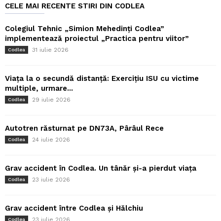
CELE MAI RECENTE STIRI DIN CODLEA
Colegiul Tehnic „Simion Mehedinți Codlea”
implementează proiectul „Practica pentru viitor”
31 iulie 2026
Codlea
Viața la o secundă distanță: Exercițiu ISU cu victime
multiple, urmare...
29 iulie 2026
Codlea
Autotren răsturnat pe DN73A, Pârâul Rece
24 iulie 2026
Codlea
Grav accident în Codlea. Un tânăr și-a pierdut viața
23 iulie 2026
Codlea
Grav accident între Codlea și Hălchiu
23 iulie 2026
Codlea