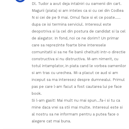
Dl. Tudor a avut deja intalniri cu oamenii din cart.
Magurii (piata) si am inteles ca si cu cei din Codlea
N si cei de pe 9 mai. Omul face si el ce poate…..
dupa ce isi termina serviciul. Interesul este
deopotriva si la cel din postura de candidat si la cel
de alegator. In fond, noi ce ne dorim? Un primar
care sa reprezinte foarte bine interesele
comunitatii si sa ne fie banii cheltuiti intr-o directie
constructiva si nu distructiva. M-am nimerit, cu
totul intamplator, in piata cand le vorbea oamenilor
si am tras cu urechea. Mi-a placut ce aud si am
inceput sa ma interesez despre dumnealui. Primul
pas pe care l-am facut a fost cautarea lui pe face
book.
Si l-am gasit! Mai mult nu mai spun…fa-i si tu ca
mine daca vrei sa stii mai multe. Interesul este si
al nostru sa ne informam pentru a putea face o
alegere cat mai buna.