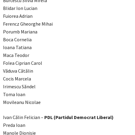
Burcescu Silvia Mirela
Blidar Ion Lucian
Fuiorea Adrian
Ferencz Gheorghe Mihai
Porumb Mariana
Boca Cornelia
Ioana Tatiana
Maca Teodor
Folea Ciprian Carol
Văduva Cătălin
Cocis Marcela
Irimescu Săndel
Toma Ioan
Movileanu Nicolae
Ivan Călin Felician –
PDL (Partidul Democrat Liberal)
Preda Ioan
Manole Dionisie