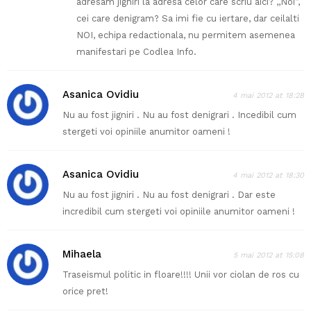
adresam jigniri la adresa celor care scriu aici? ,,Noi”,
cei care denigram? Sa imi fie cu iertare, dar ceilalti
NOI, echipa redactionala, nu permitem asemenea
manifestari pe Codlea Info.
Asanica Ovidiu
4 mai 2012 at 18:28
Nu au fost jigniri . Nu au fost denigrari . Incedibil cum
stergeti voi opiniile anumitor oameni !
Asanica Ovidiu
4 mai 2012 at 18:30
Nu au fost jigniri . Nu au fost denigrari . Dar este
incredibil cum stergeti voi opiniile anumitor oameni !
Mihaela
5 mai 2012 at 15:08
Traseismul politic in floare!!!! Unii vor ciolan de ros cu
orice pret!