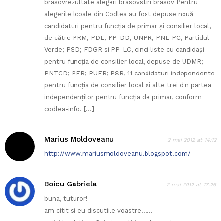
brasovrezultate alegeri brasovstiri brasov Pentru
alegerile lcoale din Codlea au fost depuse nouă
candidaturi pentru funcţia de primar şi consilier local,
de către PRM; PDL; PP-DD; UNPR; PNL-PC; Partidul
Verde; PSD; FDGR si PP-LC, cinci liste cu candidași
pentru funcţia de consilier local, depuse de UDMR;
PNTCD; PER; PUER; PSR, 11 candidaturi independente
pentru funcţia de consilier local și alte trei din partea
independenţilor pentru funcţia de primar, conform
codlea-info. […]
Marius Moldoveanu
2 mai 2012 at 14:12
http://www.mariusmoldoveanu.blogspot.com/
Boicu Gabriela
2 mai 2012 at 17:26
buna, tuturor!
am citit si eu discutiile voastre……