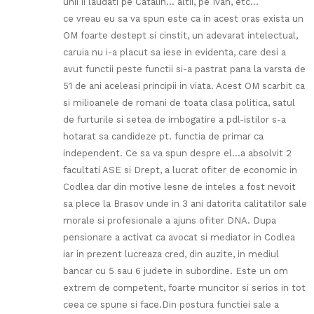
unii ii laudati pe Catalin… altii, pe Ivan, etc…
ce vreau eu sa va spun este ca in acest oras exista un
OM foarte destept si cinstit, un adevarat intelectual,
caruia nu i-a placut sa iese in evidenta, care desi a
avut functii peste functii si-a pastrat pana la varsta de
51 de ani aceleasi principii in viata. Acest OM scarbit ca
si milioanele de romani de toata clasa politica, satul
de furturile si setea de imbogatire a pdl-istilor s-a
hotarat sa candideze pt. functia de primar ca
independent. Ce sa va spun despre el…a absolvit 2
facultati ASE si Drept, a lucrat ofiter de economic in
Codlea dar din motive lesne de inteles a fost nevoit
sa plece la Brasov unde in 3 ani datorita calitatilor sale
morale si profesionale a ajuns ofiter DNA. Dupa
pensionare a activat ca avocat si mediator in Codlea
iar in prezent lucreaza cred, din auzite, in mediul
bancar cu 5 sau 6 judete in subordine. Este un om
extrem de competent, foarte muncitor si serios in tot
ceea ce spune si face.Din postura functiei sale a