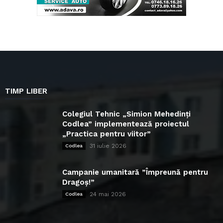
TIMP LIBER
Colegiul Tehnic „Simion Mehedinți
Codlea” implementează proiectul
„Practica pentru viitor”
31 iulie 2026
Codlea
Campanie umanitară ”Împreună pentru
Dragoș!”
24 mai 2026
Codlea