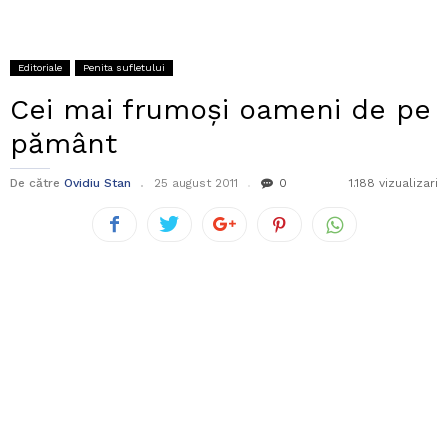
Editoriale
Penita sufletului
Cei mai frumoşi oameni de pe
pământ
De către
Ovidiu Stan
25 august 2011
0
1.188 vizualizari