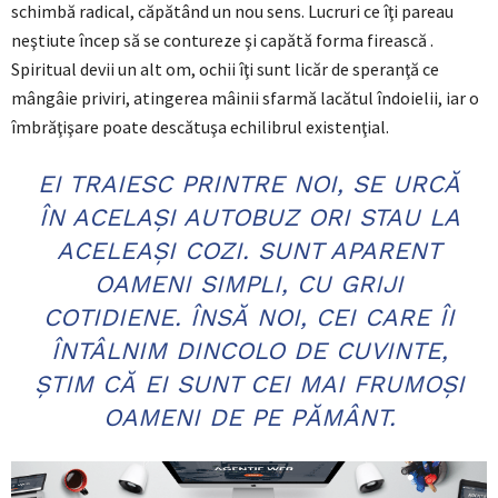
schimbă radical, căpătând un nou sens. Lucruri ce îţi pareau
neştiute încep să se contureze şi capătă forma firească .
Spiritual devii un alt om, ochii îţi sunt licăr de speranţă ce
mângâie priviri, atingerea mâinii sfarmă lacătul îndoielii, iar o
îmbrăţişare poate descătuşa echilibrul existenţial.
EI TRAIESC PRINTRE NOI, SE URCĂ
ÎN ACELAŞI AUTOBUZ ORI STAU LA
ACELEAŞI COZI. SUNT APARENT
OAMENI SIMPLI, CU GRIJI
COTIDIENE. ÎNSĂ NOI, CEI CARE ÎI
ÎNTÂLNIM DINCOLO DE CUVINTE,
ŞTIM CĂ EI SUNT CEI MAI FRUMOŞI
OAMENI DE PE PĂMÂNT.