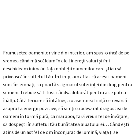
Frumuseţea oamenilor vine din interior, am spus-o încă de pe
vremea când mă scăldam în ale tinereţii valuri şi îmi
deschideam inima în faţa nobleţii oamenilor care ştiau să
privească în sufletul tău. În timp, am aflat că aceşti oameni
sunt însemnaţi, ca poartă stigmatul suferinţei din drag pentru
semeni. Trebuie să fi fost cândva doborât pentru a te putea
înălţa. Câtă fericire să întâlneşti o asemnea fiinţă ce revarsă
asupra ta energii pozitive, să simţi cu adevărat dragostea de
oameni în formă pură, ca mai apoi, fară vreun fel de învăţare,
să dospeşti în sufletul tău bunătatea aluatului ei… Când eşti
atins de un astfel de om înconjurat de lumină, viaţa ţi se