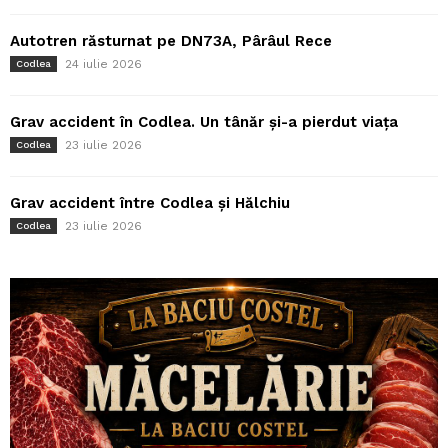
Autotren răsturnat pe DN73A, Pârâul Rece
24 iulie 2026
Codlea
Grav accident în Codlea. Un tânăr și-a pierdut viața
23 iulie 2026
Codlea
Grav accident între Codlea și Hălchiu
23 iulie 2026
Codlea