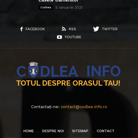
casele oamenilor
5 ianuarie 2021
Codlea
FACEBOOK
RSS
TWITTER
YOUTUBE
Contactați-ne:
contact@codlea-info.ro
HOME
DESPRE NOI
SITEMAP
CONTACT