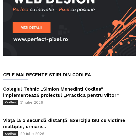
CELE MAI RECENTE STIRI DIN CODLEA
Colegiul Tehnic „Simion Mehedinți Codlea”
implementează proiectul „Practica pentru viitor”
31 iulie 2026
Codlea
Viața la o secundă distanță: Exercițiu ISU cu victime
multiple, urmare...
29 iulie 2026
Codlea