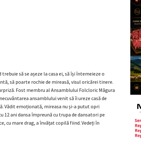
 trebuie să se așeze la casa ei, să își întemeieze o
untă, să poarte rochie de mireasă, visul oricărei tinere.
surpriză. Fost membru al Ansamblului Folcloric Măgura
necuvântarea ansamblului venit să îi ureze casă de
ă. Vădit emoționată, mireasa nu și-a putut opri
ă cu 12 ani dansa împreună cu trupa de dansatori pe
ce, cu mare drag, a învățat copilă fiind. Vedeți în