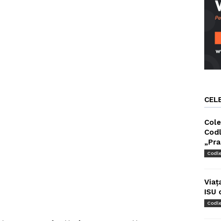
CEL
Cole
Codl
„Pra
Codl
Viaț
ISU 
Codl