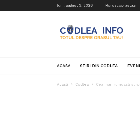
luni, august 3, 2026
Horoscop astazi
Codlea
Info
ACASA
STIRI DIN CODLEA
EVEN
Acasă
Codlea
Cea mai frumoasă surpr