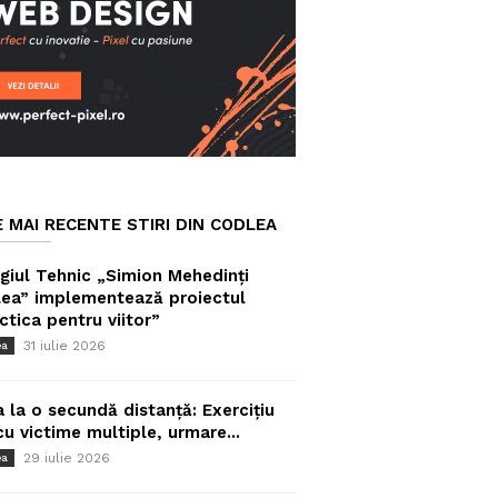
E MAI RECENTE STIRI DIN CODLEA
giul Tehnic „Simion Mehedinți
ea” implementează proiectul
ctica pentru viitor”
31 iulie 2026
ea
a la o secundă distanță: Exercițiu
cu victime multiple, urmare...
29 iulie 2026
ea