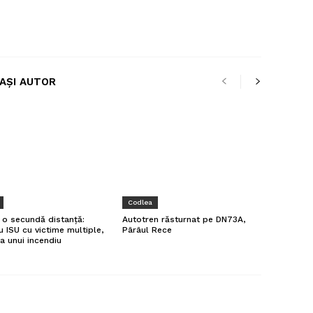
LAȘI AUTOR
Codlea
a o secundă distanță:
Autotren răsturnat pe DN73A,
u ISU cu victime multiple,
Pârâul Rece
a unui incendiu