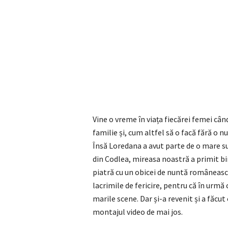
Vine o vreme în viața fiecărei femei când
familie și, cum altfel să o facă fără o n
Însă Loredana a avut parte de o mare 
din Codlea, mireasa noastră a primit bi
piatră cu un obicei de nuntă româneasc
lacrimile de fericire, pentru că în urm
marile scene. Dar și-a revenit și a făcut 
montajul video de mai jos.