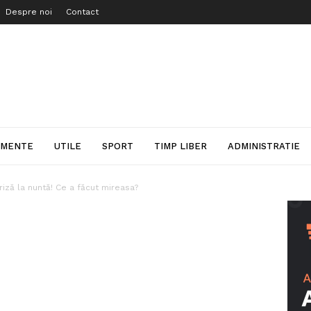
Despre noi
Contact
IMENTE
UTILE
SPORT
TIMP LIBER
ADMINISTRATIE
iză la nuntă! Ce a făcut mireasa?