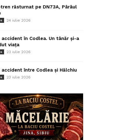
tren răsturnat pe DN73A, Pârâul
e
24 iulie 2026
ea
 accident în Codlea. Un tânăr și-a
dut viața
23 iulie 2026
ea
 accident între Codlea și Hălchiu
23 iulie 2026
ea