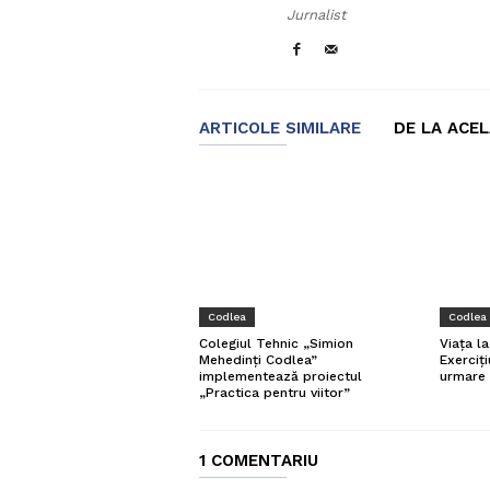
Jurnalist
ARTICOLE SIMILARE
DE LA ACE
Codlea
Codlea
Viața l
Colegiul Tehnic „Simion
Exerciți
Mehedinți Codlea”
urmare 
implementează proiectul
„Practica pentru viitor”
1 COMENTARIU