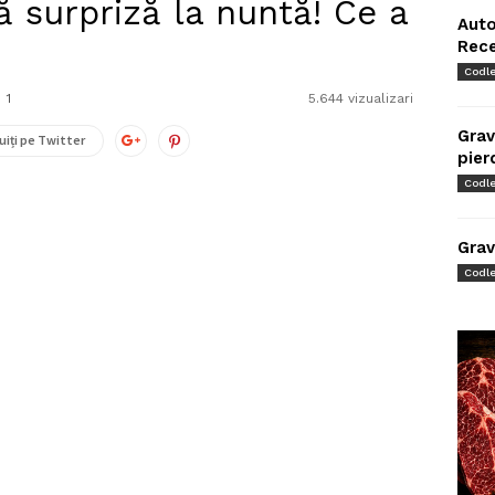
 surpriză la nuntă! Ce a
Auto
Rec
Codl
1
5.644 vizualizari
Grav
uiți pe Twitter
pier
Codl
Grav
Codl