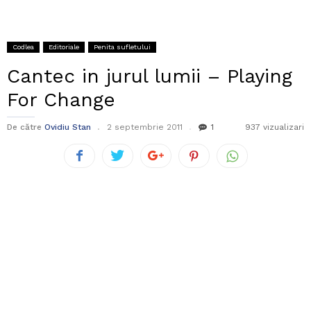
Codlea
Editoriale
Penita sufletului
Cantec in jurul lumii – Playing
For Change
De către
Ovidiu Stan
2 septembrie 2011
1
937 vizualizari