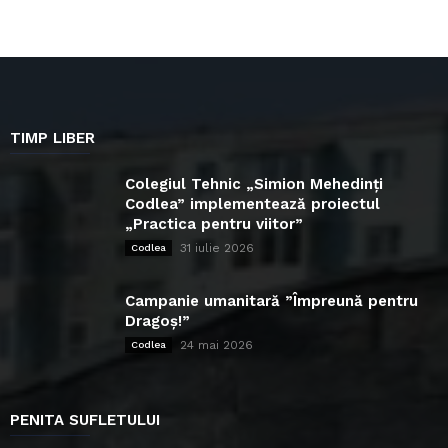
TIMP LIBER
Colegiul Tehnic „Simion Mehedinți
Codlea” implementează proiectul
„Practica pentru viitor”
31 iulie 2026
Codlea
Campanie umanitară ”Împreună pentru
Dragoș!”
24 mai 2026
Codlea
PENITA SUFLETULUI