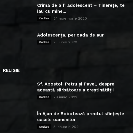
Crima de a fi adolescent – Tinerețe, te
iau cu mine...
24 noiembrie 2020
Codlea
Adolescența, perioada de aur
25 iunie 2020
Codlea
RELIGIE
Sf. Apostoli Petru și Pavel, despre
această sărbătoare a creștinătății
29 iunie 2022
Codlea
În Ajun de Bobotează preotul sfințește
casele oamenilor
5 ianuarie 2021
Codlea