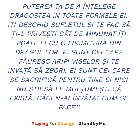
PUTEREA TA DE A ÎNŢELEGE
DRAGOSTEA ÎN TOATE FORMELE EI.
ÎŢI DESCHID SUFLETUL ŞI TE FAC SĂ
ŢI-L PRIVEŞTI CÂT DE MINUNAT ÎŢI
POATE FI CU O FIRIMITURĂ DIN
DRAGUL LOR. EI SUNT CEI CARE
FĂURESC ARIPI VISELOR ŞI TE
ÎNVAŢĂ SĂ ZBORI. EI SUNT CEI CARE
SE SACRIFICĂ PENTRU TINE ŞI NICI
NU ŞTII SĂ LE MULŢUMEŞTI CĂ
EXISTĂ, CĂCI N-AI ÎNVĂŢAT CUM SE
FACE.”
Playing
For
Change
– Stand by Me