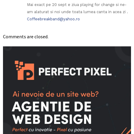
Mai exact pe 20 sept e ziua playing for change si ne-
am alaturat si noi unde toata lumea canta in acea zi .
Coffeebreakband@yahoo.ro
Comments are closed.