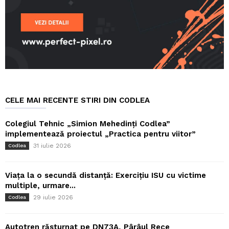
CELE MAI RECENTE STIRI DIN CODLEA
Colegiul Tehnic „Simion Mehedinți Codlea”
implementează proiectul „Practica pentru viitor”
31 iulie 2026
Codlea
Viața la o secundă distanță: Exercițiu ISU cu victime
multiple, urmare...
29 iulie 2026
Codlea
Autotren răsturnat pe DN73A, Pârâul Rece