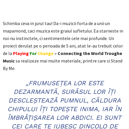
Schimba ceva in jurul tau! Da-i muzicii forta de a unii un
mapamond, caci muzica este graiul sufletului. Ea starneste in
noi nu instinctele, ci sentimentele cele mai profunde. Un
proiect derulat pe o perioada de 5 ani, atat le-au trebuit celor
de la
Playing
For
Change
– Connecting the World Troughe
Music
sa realizeze mai multe materiale, printre care si Stand
By Me.
„FRUMUSEŢEA LOR ESTE
DEZARMANTĂ, SURÂSUL LOR ÎŢI
DESCLEŞTEAZĂ PUMNUL, CĂLDURA
CHIPULUI ÎŢI TOPEŞTE INIMA, IAR ÎN
ÎMBRĂŢIŞAREA LOR ABDICI. EI SUNT
CEI CARE TE IUBESC DINCOLO DE