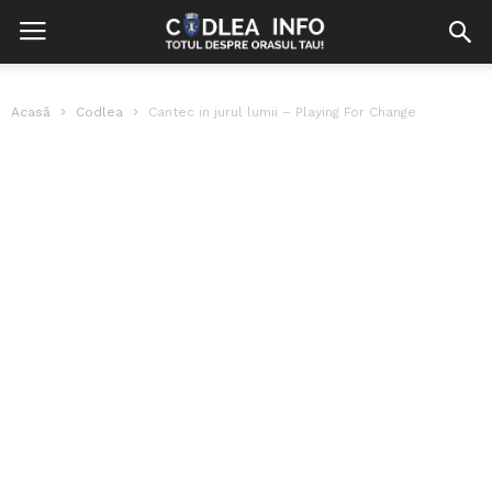
Acasă
Codlea
Cantec in jurul lumii – Playing For Change