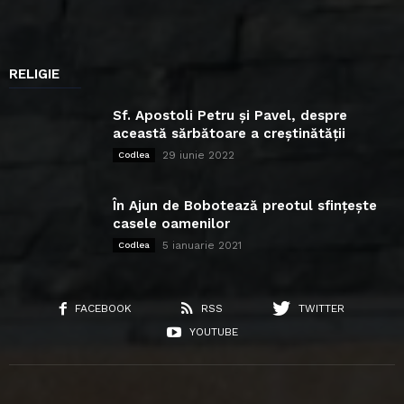
RELIGIE
Sf. Apostoli Petru și Pavel, despre
această sărbătoare a creștinătății
29 iunie 2022
Codlea
În Ajun de Bobotează preotul sfințește
casele oamenilor
5 ianuarie 2021
Codlea
FACEBOOK
RSS
TWITTER
YOUTUBE