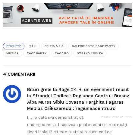
ETICHETE
24 H
EDITIA A 3 A
GALERIE FOTO RAGE PARTY
MUZICA
RAGE PARTY
RAGE.RO
STRAND CODLEA
4 COMENTARII
Bituri grele la Rage 24 H, un eveniment reusit
la Strandul Codlea : Regiunea Centru : Brasov
Alba Mures Sibiu Covasna Harghita Fagaras
Medias Csíkszereda : regiuneacentru.ro
[…] o dată s-a demonstrat că
2 iulie 2012 at 10:22
underground-ul brașovean poate reuni cei mai mulți
tineri laolaltă.citeste toata stirea din codlea-