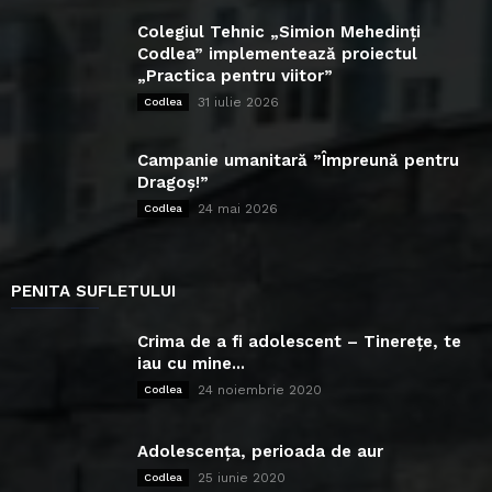
Colegiul Tehnic „Simion Mehedinți
Codlea” implementează proiectul
„Practica pentru viitor”
31 iulie 2026
Codlea
Campanie umanitară ”Împreună pentru
Dragoș!”
24 mai 2026
Codlea
PENITA SUFLETULUI
Crima de a fi adolescent – Tinerețe, te
iau cu mine...
24 noiembrie 2020
Codlea
Adolescența, perioada de aur
25 iunie 2020
Codlea