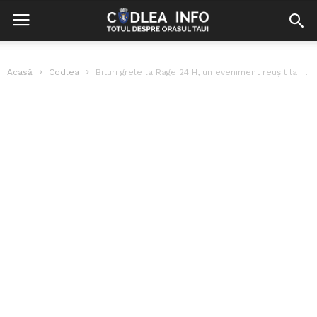
Acasă
Codlea
Bituri grele la Rage 24 H, un eveniment reușit la Ștrandul Codlea