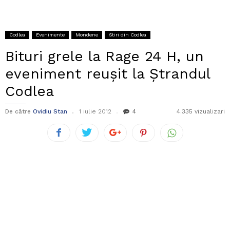
Codlea
Evenimente
Mondene
Stiri din Codlea
Bituri grele la Rage 24 H, un
eveniment reușit la Ștrandul
Codlea
De către
Ovidiu Stan
1 iulie 2012
4
4.335 vizualizari