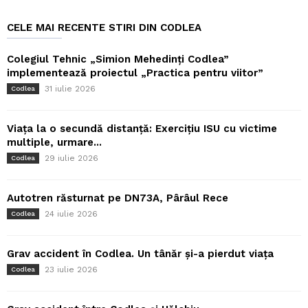
CELE MAI RECENTE STIRI DIN CODLEA
Colegiul Tehnic „Simion Mehedinți Codlea”
implementează proiectul „Practica pentru viitor”
31 iulie 2026
Codlea
Viața la o secundă distanță: Exercițiu ISU cu victime
multiple, urmare...
29 iulie 2026
Codlea
Autotren răsturnat pe DN73A, Pârâul Rece
24 iulie 2026
Codlea
Grav accident în Codlea. Un tânăr și-a pierdut viața
23 iulie 2026
Codlea