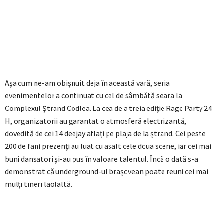
Așa cum ne-am obișnuit deja în această vară, seria
evenimentelor a continuat cu cel de sâmbătă seara la
Complexul Ștrand Codlea. La cea de a treia ediție Rage Party 24
H, organizatorii au garantat o atmosferă electrizantă,
dovedită de cei 14 deejay aflați pe plaja de la ștrand. Cei peste
200 de fani prezenți au luat cu asalt cele doua scene, iar cei mai
buni dansatori și-au pus în valoare talentul. Încă o dată s-a
demonstrat că underground-ul brașovean poate reuni cei mai
mulți tineri laolaltă.