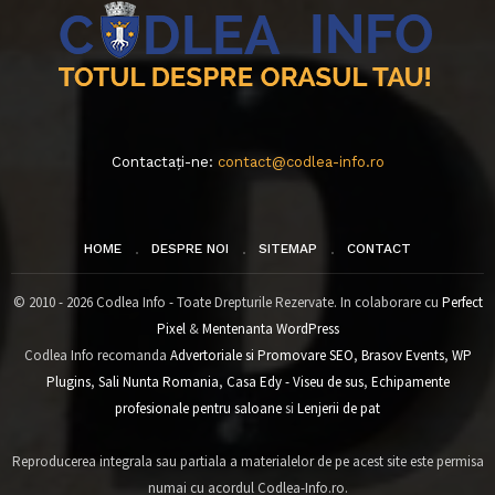
Contactați-ne:
contact@codlea-info.ro
HOME
DESPRE NOI
SITEMAP
CONTACT
© 2010 - 2026 Codlea Info - Toate Drepturile Rezervate. In colaborare cu
Perfect
Pixel
&
Mentenanta WordPress
Codlea Info recomanda
Advertoriale si Promovare SEO
,
Brasov Events
,
WP
Plugins
,
Sali Nunta Romania
,
Casa Edy - Viseu de sus
,
Echipamente
profesionale pentru saloane
si
Lenjerii de pat
Reproducerea integrala sau partiala a materialelor de pe acest site este permisa
numai cu acordul Codlea-Info.ro.