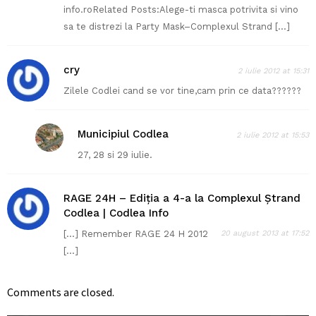
info.roRelated Posts:Alege-ti masca potrivita si vino
sa te distrezi la Party Mask–Complexul Strand […]
cry
2 iulie 2012 at 15:31
Zilele Codlei cand se vor tine,cam prin ce data??????
Municipiul Codlea
2 iulie 2012 at 15:53
27, 28 si 29 iulie.
RAGE 24H – Ediția a 4-a la Complexul Ștrand
Codlea | Codlea Info
[…] Remember RAGE 24 H 2012
20 august 2013 at 17:52
[…]
Comments are closed.