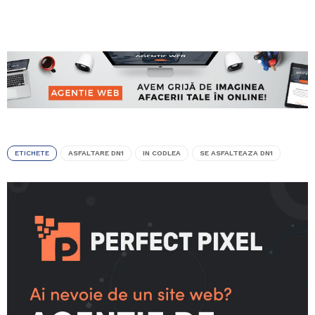
ETICHETE
ASFALTARE DN1
IN CODLEA
SE ASFALTEAZA DN1