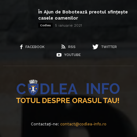
În Ajun de Bobotează preotul sfințește
casele oamenilor
5 ianuarie 2021
Codlea
FACEBOOK
RSS
TWITTER
YOUTUBE
Contactați-ne:
contact@codlea-info.ro