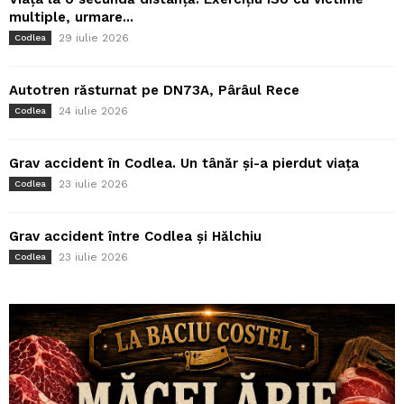
multiple, urmare...
29 iulie 2026
Codlea
Autotren răsturnat pe DN73A, Pârâul Rece
24 iulie 2026
Codlea
Grav accident în Codlea. Un tânăr și-a pierdut viața
23 iulie 2026
Codlea
Grav accident între Codlea și Hălchiu
23 iulie 2026
Codlea