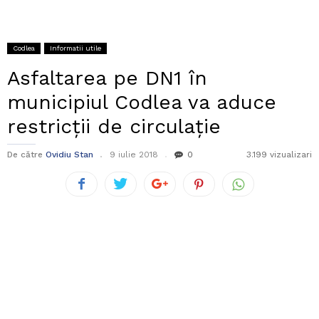
Codlea
Informatii utile
Asfaltarea pe DN1 în
municipiul Codlea va aduce
restricții de circulație
De către
Ovidiu Stan
9 iulie 2018
0
3.199 vizualizari