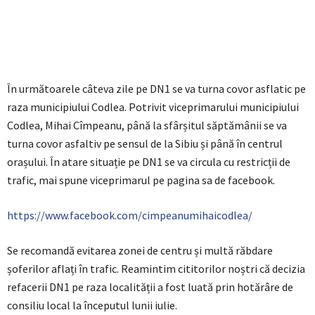
În următoarele câteva zile pe DN1 se va turna covor asflatic pe
raza municipiului Codlea. Potrivit viceprimarului municipiului
Codlea, Mihai Cîmpeanu, până la sfârșitul săptămânii se va
turna covor asfaltiv pe sensul de la Sibiu și până în centrul
orașului. În atare situație pe DN1 se va circula cu restricții de
trafic, mai spune viceprimarul pe pagina sa de facebook.
https://www.facebook.com/cimpeanumihaicodlea/
Se recomandă evitarea zonei de centru și multă răbdare
șoferilor aflați în trafic. Reamintim cititorilor noștri că decizia
refacerii DN1 pe raza localității a fost luată prin hotărâre de
consiliu local la începutul lunii iulie.