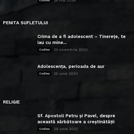
24 mai 2026
Codlea
PENITA SUFLETULUI
Crima de a fi adolescent – Tinerețe, te
iau cu mine...
24 noiembrie 2020
Codlea
Adolescența, perioada de aur
25 iunie 2020
Codlea
RELIGIE
Sf. Apostoli Petru și Pavel, despre
această sărbătoare a creștinătății
29 iunie 2022
Codlea