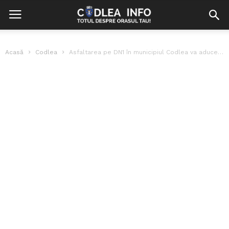
Acasă
Codlea
Asfaltarea pe DN1 în municipiul Codlea va aduce restricții de circulație