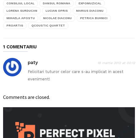
CONSILIUL LOCAL
DANSUL ROMANA
EXPOMUZICAL
LORENA SURDUCAN
LUCIAN OPRIS
MARIUS DIACONU
MIHAELA APOSTU
NICOLAE DIACONU
PETRICA BUHNICI
PROARTIS
QCOUSTIC QUARTET
1 COMENTARIU
paty
18 martie 2012 at 00:12
Felicitari tuturor celor care s-au implicat in acest
eveniment!
Comments are closed.