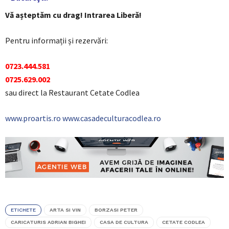
Vă așteptăm cu drag! Intrarea Liberă!
Pentru informații și rezervări:
0723.444.581
0725.629.002
sau direct la Restaurant Cetate Codlea
www.proartis.ro
www.casadeculturacodlea.ro
ETICHETE
ARTA SI VIN
BORZASI PETER
CARICATURIS ADRIAN BIGHEI
CASA DE CULTURA
CETATE CODLEA