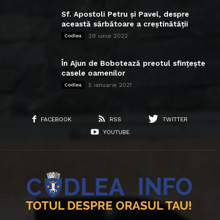
Sf. Apostoli Petru și Pavel, despre
această sărbătoare a creștinătății
29 iunie 2022
Codlea
În Ajun de Bobotează preotul sfințește
casele oamenilor
5 ianuarie 2021
Codlea
FACEBOOK
RSS
TWITTER
YOUTUBE