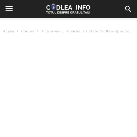
Acasă
Codlea
Artă şi vin cu Proartis la Cetate Codlea-Spectacol Expo-Muzical