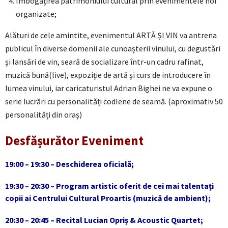
Îmbogățirea patrimoniului cultural prin evenimentele noi
organizate;
Alături de cele amintite, evenimentul ARTĂ ȘI VIN va antrena
publicul în diverse domenii ale cunoașterii vinului, cu degustări
și lansări de vin, seară de socializare într-un cadru rafinat,
muzică bună(live), expoziție de artă și curs de introducere în
lumea vinului, iar caricaturistul Adrian Bighei ne va expune o
serie lucrări cu personalități codlene de seamă. (aproximativ 50
personalități din oraș)
Desfășurător Eveniment
19:00 – 19:30 – Deschiderea oficială;
19:30 – 20:30 – Program artistic oferit de cei mai talentați
copii ai Centrului Cultural Proartis (muzică de ambient);
20:30 – 20:45 – Recital Lucian Opriș & Acoustic Quartet;