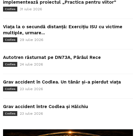
implementează proiectul „Practica pentru viitor”
31 iulie 2026
Codlea
Viața la o secundă distanță: Exercițiu ISU cu victime
multiple, urmare...
29 iulie 2026
Codlea
Autotren răsturnat pe DN73A, Pârâul Rece
24 iulie 2026
Codlea
Grav accident în Codlea. Un tânăr și-a pierdut viața
23 iulie 2026
Codlea
Grav accident între Codlea și Hălchiu
23 iulie 2026
Codlea