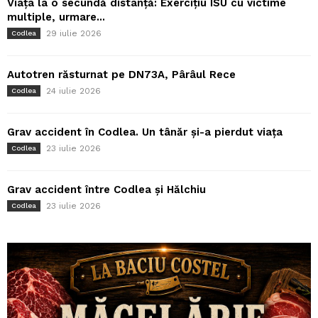
Viața la o secundă distanță: Exercițiu ISU cu victime
multiple, urmare...
29 iulie 2026
Codlea
Autotren răsturnat pe DN73A, Pârâul Rece
24 iulie 2026
Codlea
Grav accident în Codlea. Un tânăr și-a pierdut viața
23 iulie 2026
Codlea
Grav accident între Codlea și Hălchiu
23 iulie 2026
Codlea