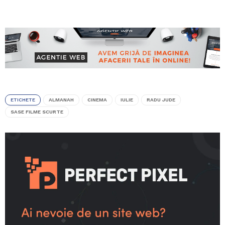
ETICHETE
ALMANAH
CINEMA
IULIE
RADU JUDE
SASE FILME SCURTE