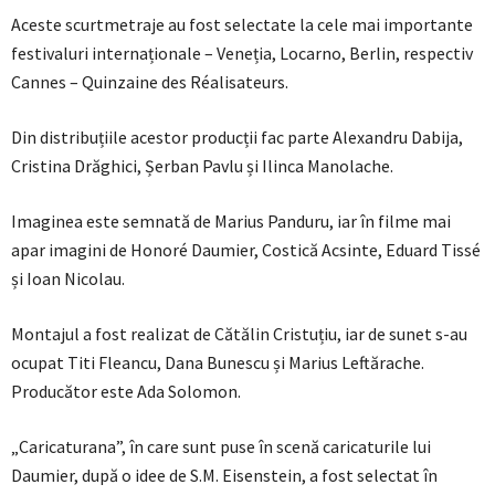
Aceste scurtmetraje au fost selectate la cele mai importante
festivaluri internaționale – Veneția, Locarno, Berlin, respectiv
Cannes – Quinzaine des Réalisateurs.
Din distribuțiile acestor producții fac parte Alexandru Dabija,
Cristina Drăghici, Șerban Pavlu și Ilinca Manolache.
Imaginea este semnată de Marius Panduru, iar în filme mai
apar imagini de Honoré Daumier, Costică Acsinte, Eduard Tissé
și Ioan Nicolau.
Montajul a fost realizat de Cătălin Cristuțiu, iar de sunet s-au
ocupat Titi Fleancu, Dana Bunescu și Marius Leftărache.
Producător este Ada Solomon.
„Caricaturana”, în care sunt puse în scenă caricaturile lui
Daumier, după o idee de S.M. Eisenstein, a fost selectat în