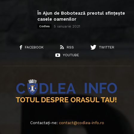
În Ajun de Bobotează preotul sfințește
casele oamenilor
5 ianuarie 2021
Codlea
FACEBOOK
RSS
TWITTER
YOUTUBE
Contactați-ne:
contact@codlea-info.ro