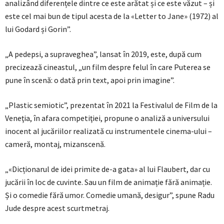
analizând diferențele dintre ce este arătat și ce este văzut – și
este cel mai bun de tipul acesta de la «Letter to Jane» (1972) al
lui Godard și Gorin”.
„A pedepsi, a supraveghea”, lansat în 2019, este, după cum
precizează cineastul, „un film despre felul în care Puterea se
pune în scenă: o dată prin text, apoi prin imagine”.
„Plastic semiotic”, prezentat în 2021 la Festivalul de Film de la
Veneţia, în afara competiţiei, propune o analiză a universului
inocent al jucăriilor realizată cu instrumentele cinema-ului –
cameră, montaj, mizanscenă.
„«Dicționarul de idei primite de-a gata» al lui Flaubert, dar cu
jucării în loc de cuvinte. Sau un film de animație fără animație.
Și o comedie fără umor. Comedie umană, desigur”, spune Radu
Jude despre acest scurtmetraj.