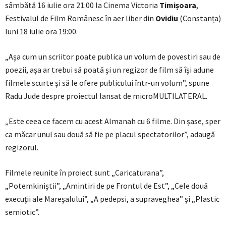
sâmbătă 16 iulie ora 21:00 la Cinema Victoria
Timișoara
,
Festivalul de Film Românesc în aer liber din
Ovidiu
(Constanța)
luni 18 iulie ora 19:00.
„Așa cum un scriitor poate publica un volum de povestiri sau de
poezii, așa ar trebui să poată și un regizor de film să își adune
filmele scurte și să le ofere publicului într-un volum”, spune
Radu Jude despre proiectul lansat de microMULTILATERAL.
„Este ceea ce facem cu acest Almanah cu 6 filme. Din șase, sper
ca măcar unul sau două să fie pe placul spectatorilor”, adaugă
regizorul.
Filmele reunite în proiect sunt „Caricaturana”,
„Potemkiniștii”, „Amintiri de pe Frontul de Est”, „Cele două
execuții ale Mareșalului”, „A pedepsi, a supraveghea” și „Plastic
semiotic”.