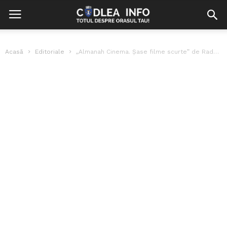
Acasă
Editoriale
„Almanah Cinema. Șase filme scurte” de Radu Jude, pe marile ecrane din...