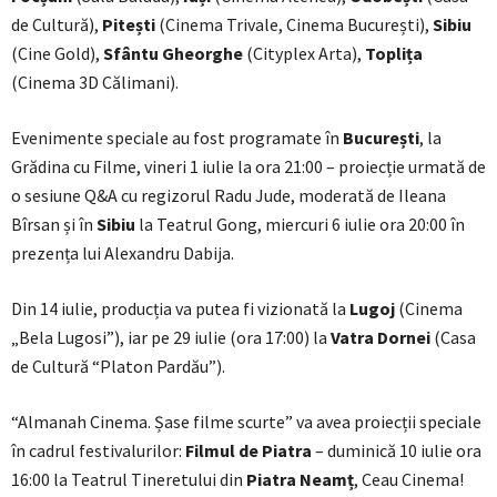
de Cultură),
Pitești
(Cinema Trivale, Cinema București),
Sibiu
(Cine Gold),
Sfântu Gheorghe
(Cityplex Arta),
Toplița
(Cinema 3D Călimani).
Evenimente speciale au fost programate în
București
, la
Grădina cu Filme, vineri 1 iulie la ora 21:00 – proiecție urmată de
o sesiune Q&A cu regizorul Radu Jude, moderată de Ileana
Bîrsan și în
Sibiu
la Teatrul Gong, miercuri 6 iulie ora 20:00 în
prezența lui Alexandru Dabija.
Din 14 iulie, producția va putea fi vizionată la
Lugoj
(Cinema
„Bela Lugosi”), iar pe 29 iulie (ora 17:00) la
Vatra Dornei
(Casa
de Cultură “Platon Pardău”).
“Almanah Cinema. Șase filme scurte” va avea proiecții speciale
în cadrul festivalurilor:
Filmul de Piatra
– duminică 10 iulie ora
16:00 la Teatrul Tineretului din
Piatra Neamț
, Ceau Cinema!