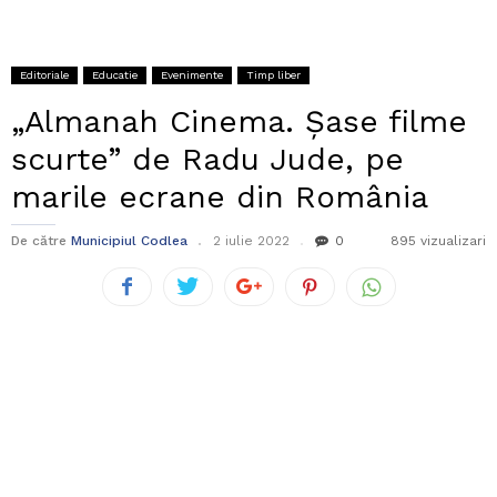
Editoriale
Educatie
Evenimente
Timp liber
„Almanah Cinema. Șase filme
scurte” de Radu Jude, pe
marile ecrane din România
De către
Municipiul Codlea
2 iulie 2022
0
895 vizualizari