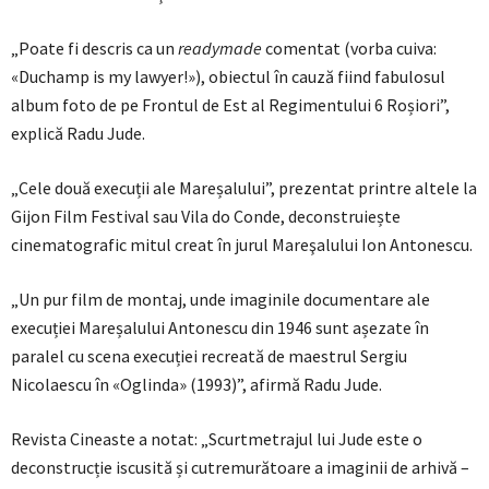
„Poate fi descris ca un
readymade
comentat (vorba cuiva:
«Duchamp is my lawyer!»), obiectul în cauză fiind fabulosul
album foto de pe Frontul de Est al Regimentului 6 Roșiori”,
explică Radu Jude.
„Cele două execuții ale Mareșalului”, prezentat printre altele la
Gijon Film Festival sau Vila do Conde, deconstruiește
cinematografic mitul creat în jurul Mareşalului Ion Antonescu.
„Un pur film de montaj, unde imaginile documentare ale
execuției Mareșalului Antonescu din 1946 sunt așezate în
paralel cu scena execuției recreată de maestrul Sergiu
Nicolaescu în «Oglinda» (1993)”, afirmă Radu Jude.
Revista Cineaste a notat: „Scurtmetrajul lui Jude este o
deconstrucție iscusită și cutremurătoare a imaginii de arhivă –