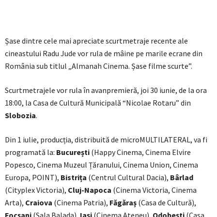
Șase dintre cele mai apreciate scurtmetraje recente ale
cineastului Radu Jude vor rula de mâine pe marile ecrane din
România sub titlul „Almanah Cinema. Șase filme scurte”.
Scurtmetrajele vor rula în avanpremieră, joi 30 iunie, de la ora
18:00, la Casa de Cultură Municipală “Nicolae Rotaru” din
Slobozia
.
Din 1 iulie, producția, distribuită de microMULTILATERAL, va fi
programată la:
București
(Happy Cinema, Cinema Elvire
Popesco, Cinema Muzeul Țăranului, Cinema Union, Cinema
Europa, POINT),
Bistrița
(Centrul Cultural Dacia),
Bârlad
(Cityplex Victoria),
Cluj-Napoca
(Cinema Victoria, Cinema
Arta),
Craiova
(Cinema Patria),
Făgăraș
(Casa de Cultură),
Focșani
(Sala Balada),
Iași
(Cinema Ateneu),
Odobești
(Casa