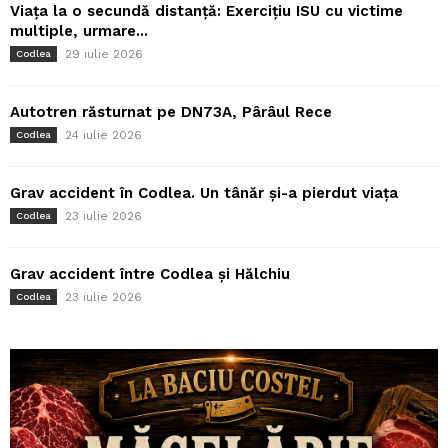
Viața la o secundă distanță: Exercițiu ISU cu victime
multiple, urmare...
29 iulie 2026
Codlea
Autotren răsturnat pe DN73A, Pârâul Rece
24 iulie 2026
Codlea
Grav accident în Codlea. Un tânăr și-a pierdut viața
23 iulie 2026
Codlea
Grav accident între Codlea și Hălchiu
23 iulie 2026
Codlea