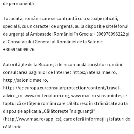
de permanență.
Totodată, românii care se confruntă cu o situație dificilă,
specială, cu un caracter de urgență, au la dispoziție șitelefonul
de urgență al Ambasadei României în Grecia: +306978996222 și
al Consulatului General al României de la Salonic:
+306946049076.
Autoritățile de la București le recomandă turiștilor români
consultarea paginilor de Internet https://atena.mae.ro,
http://salonic.mae.ro,
https://ec.europa.eu/consularprotection/content/travel-
advice_ro, www.meteoalarm.org, www.mae.ro și reamintește
faptul că cetățenii români care călătoresc în străinătate au la
dispoziție aplicația „Călătorește în siguranță”
(http://www.mae.ro/app_cs), care oferă informații și sfaturi de
călătorie.