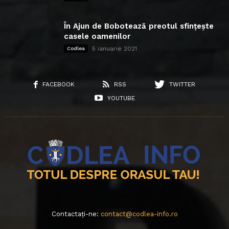
În Ajun de Bobotează preotul sfințește
casele oamenilor
5 ianuarie 2021
Codlea
FACEBOOK
RSS
TWITTER
YOUTUBE
Contactați-ne:
contact@codlea-info.ro