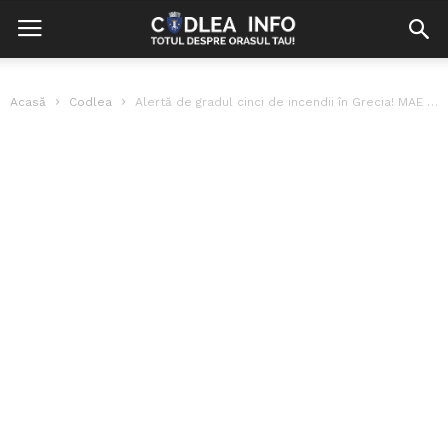
Acasă
Codlea
Alertă de gradul cinci de incendii în Grecia! MAE a emis o...