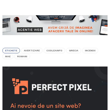
ETICHETE
AVERTIZARE
CODLEAINFO
GRECIA
INCENDII
MAE
ROMANI