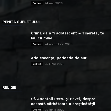
24 mai 2026
Codlea
PENITA SUFLETULUI
Crima de a fi adolescent – Tinerețe, te
iau cu mine...
24 noiembrie 2020
Codlea
Adolescența, perioada de aur
25 iunie 2020
Codlea
RELIGIE
Sf. Apostoli Petru și Pavel, despre
această sărbătoare a creștinătății
29 iunie 2022
Codlea