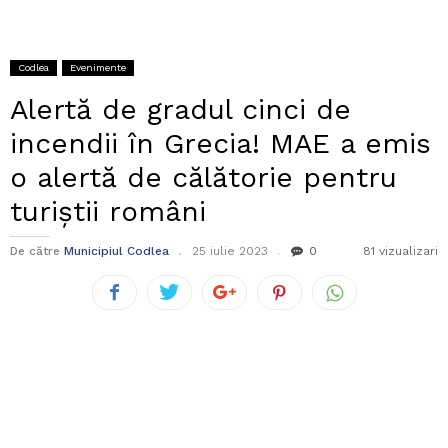
Codlea
Evenimente
Alertă de gradul cinci de
incendii în Grecia! MAE a emis
o alertă de călătorie pentru
turiștii români
De către
Municipiul Codlea
25 iulie 2023
0
81 vizualizari