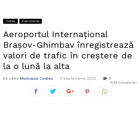
Codlea
Evenimente
Aeroportul Internaţional
Braşov-Ghimbav înregistrează
valori de trafic în creştere de
la o lună la alta
De către
Municipiul Codlea
4 septembrie 2023
0
424 vizualizari