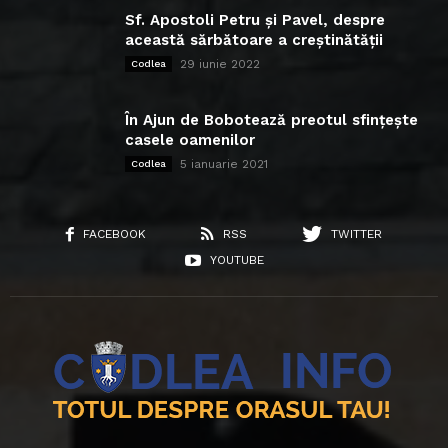
Sf. Apostoli Petru și Pavel, despre
această sărbătoare a creștinătății
29 iunie 2022
Codlea
În Ajun de Bobotează preotul sfințește
casele oamenilor
5 ianuarie 2021
Codlea
FACEBOOK
RSS
TWITTER
YOUTUBE