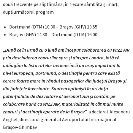
două frecvenţe pe săptămână, în fiecare sâmbătă şi marţi,
după următorul program:
Dortmund (DTM) 10:30 – Braşov (GHV) 13:55
Braşov (GHV) 14:30 – Dortmund (DTM) 16:00.
„
După ce în urmă cu o lună am început colaborarea cu WIZZ AIR
prin deschiderea zborurilor spre şi dinspre Londra, iată că
adăugăm la lista rutelor aeriene încă un oraş important la
nivel european, Dortmund, o destinaţie pentru care există
cerere foarte mare în rândul pasagerilor din judeţul Braşov şi
din judeţele învecinate. Suntem optimişti în privinţa
potenţialului de dezvoltare al aeroportului şi contăm pe
colaborare bună cu WIZZ AIR, materializată în cât mai multe
zboruri şi destinaţii operate de la Braşov
”, a declarat Alexandru
Anghel, directorul general al Aeroportului Internaţional
Braşov-Ghimbav.