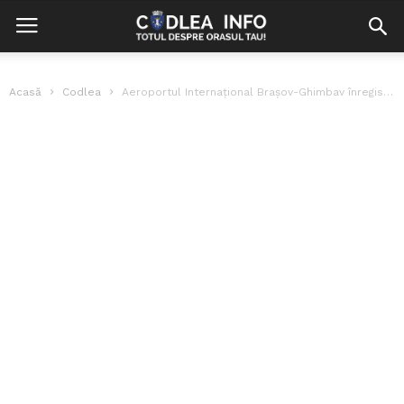
Acasă
Codlea
Aeroportul Internaţional Braşov-Ghimbav înregistrează valori de trafic în creştere de la o...