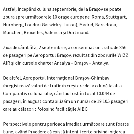
Astfel, începând cu luna septembrie, de la Braşov se poate
zbura spre următoarele 10 oraşe europene: Roma, Stuttgart,
Nurnberg, Londra (Gatwick şi Luton), Madrid, Barcelona,
Munchen, Bruxelles, Valencia şi Dortmund.
Ziua de sâmbătă, 2 septembrie, a consemnat un trafic de 856
de pasageri pe Aeroportul Braşov, rezultat din zborurile WIZZ
AIR şi din cursele charter Antalya – Braşov – Antalya.
De altfel, Aeroportul Internaţional Braşov-Ghimbav
înregistrează valori de trafic în creştere de la o lună la alta.
Comparativ cu luna iulie, când au fost în total 10.044 de
pasageri, în august contabilizăm un număr de 19.105 pasageri
care au călătorit folosind facilităţile AIBG.
Perspectivele pentru perioada imediat următoare sunt foarte
bune, având în vedere că există intenţii certe privind iniţierea