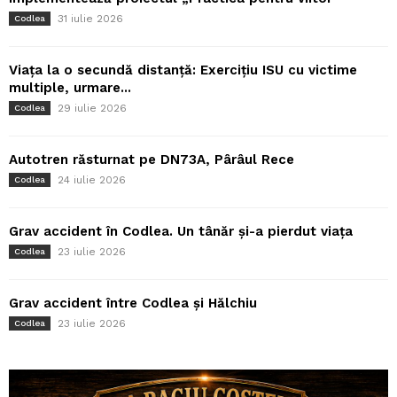
31 iulie 2026
Codlea
Viața la o secundă distanță: Exercițiu ISU cu victime
multiple, urmare...
29 iulie 2026
Codlea
Autotren răsturnat pe DN73A, Pârâul Rece
24 iulie 2026
Codlea
Grav accident în Codlea. Un tânăr și-a pierdut viața
23 iulie 2026
Codlea
Grav accident între Codlea și Hălchiu
23 iulie 2026
Codlea