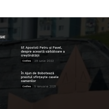
GIE
Sf. Apostoli Petru și Pavel,
despre această sărbătoare a
creștinătății
29 iunie 2022
Codlea
În Ajun de Bobotează
preotul sfințește casele
oamenilor
5 ianuarie 2021
Codlea
E