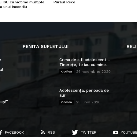
u ISU cu victime multiple,
Pârâul Rece
a unui incendiu
PENITA SUFLETULUI
RELI
n
Crima de a fi adolescent –
Tinerețe, te iau cu mine...
ul
24 noiembrie 2020
Codlea
”
Adolescența, perioada de
aur
oș!”
25 iunie 2020
Codlea
FACEBOOK
RSS
TWITTER
YOUTUB