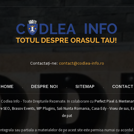
Contactați-ne:
contact@codlea-info.ro
HOME
DESPRE NOI
SITEMAP
CONTACT
 Codlea Info - Toate Drepturile Rezervate. In colaborare cu
Perfect Pixel
&
Mentenan
re SEO
,
Brasov Events
,
WP Plugins
,
Sali Nunta Romania
,
Casa Edy - Viseu de sus
,
E
de pat
tegrala sau partiala a materialelor de pe acest site este permisa numai cu acordul