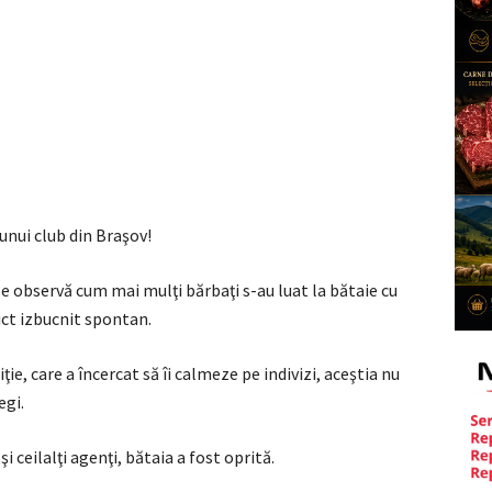
unui club din Braşov!
se observă cum mai mulţi bărbaţi s-au luat la bătaie cu
ict izbucnit spontan.
ţie, care a încercat să îi calmeze pe indivizi, aceştia nu
egi.
şi ceilalţi agenţi, bătaia a fost oprită.