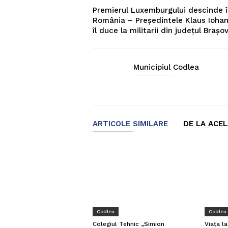
Premierul Luxemburgului descinde 
România – Președintele Klaus Iohan
îl duce la militarii din județul Brașo
Municipiul Codlea
ARTICOLE SIMILARE
DE LA ACE
Codlea
Codlea
Viața l
Colegiul Tehnic „Simion