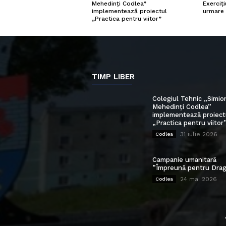
Exerciți
Mehedinți Codlea”
urmare 
implementează proiectul
„Practica pentru viitor”
TIMP LIBER
Colegiul Tehnic „Simio
Mehedinți Codlea”
implementează proiect
„Practica pentru viitor
31 iulie 2026
Codlea
Campanie umanitară
”Împreună pentru Drag
24 mai 2026
Codlea