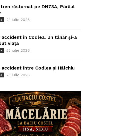
tren răsturnat pe DN73A, Pârâul
e
24 iulie 2026
ea
 accident în Codlea. Un tânăr și-a
dut viața
23 iulie 2026
ea
 accident între Codlea și Hălchiu
23 iulie 2026
ea