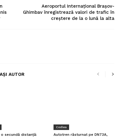
în
Aeroportul Internaţional Braşov-
nis
Ghimbav înregistrează valori de trafic în
v
creştere de la o lună la alta
LAȘI AUTOR
Codlea
a o secundă distanță:
Autotren răsturnat pe DN73A,