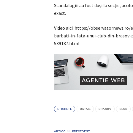
Scandalagiii au fost duşi la secţie, aco
exact.
Video aici: https://observatornews.ro
barbati-in-fata-unui-club-din-brasov-p
539187.html
ETICHETE
BATAIE
BRASOV
CLUB
ARTICOLUL PRECEDENT