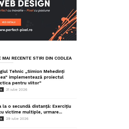
E MAI RECENTE STIRI DIN CODLEA
giul Tehnic „Simion Mehedinți
ea” implementează proiectul
ctica pentru viitor”
31 iulie 2026
ea
a la o secundă distanță: Exercițiu
cu victime multiple, urmare...
29 iulie 2026
ea