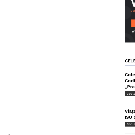
CEL
Cole
Codl
„Pra
Codl
Viaț
ISU 
Codl