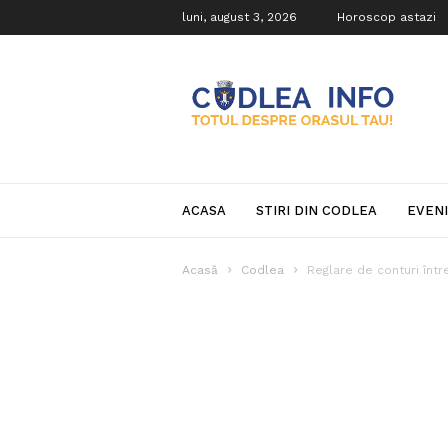
luni, august 3, 2026
Horoscop astazi
Codlea
Info
ACASA
STIRI DIN CODLEA
EVEN
Acasă
Codlea
Reglare de conturi între