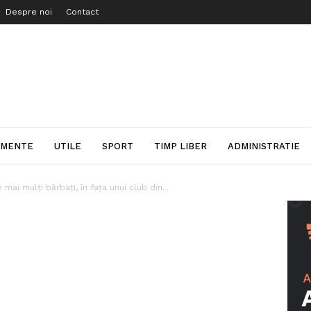
Despre noi
Contact
IMENTE
UTILE
SPORT
TIMP LIBER
ADMINISTRATIE
 mai mulţi bărbaţi, în faţa unui club din...