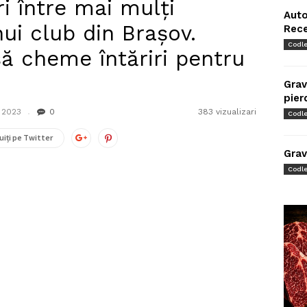
i între mai mulţi
Auto
nui club din Braşov.
Rec
Codl
i să cheme întăriri pentru
Grav
pier
 2023
0
383 vizualizari
Codl
uiți pe Twitter
Grav
Codl