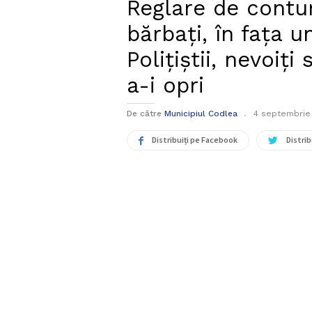
Reglare de contur
bărbaţi, în faţa u
Poliţiştii, nevoiţ
a-i opri
De către
Municipiul Codlea
4 septembrie
Distribuiți pe Facebook
Distrib