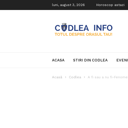
luni, august 3, 2026
Horoscop astazi
Codlea
Info
ACASA
STIRI DIN CODLEA
EVEN
Acasă
Codlea
A fi sau a nu fi-Fenome