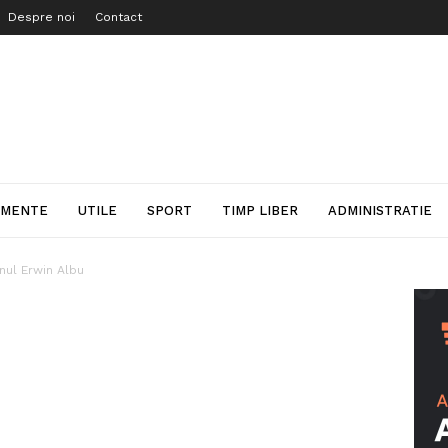
Despre noi
Contact
IMENTE
UTILE
SPORT
TIMP LIBER
ADMINISTRATIE
nul Erwin Albu