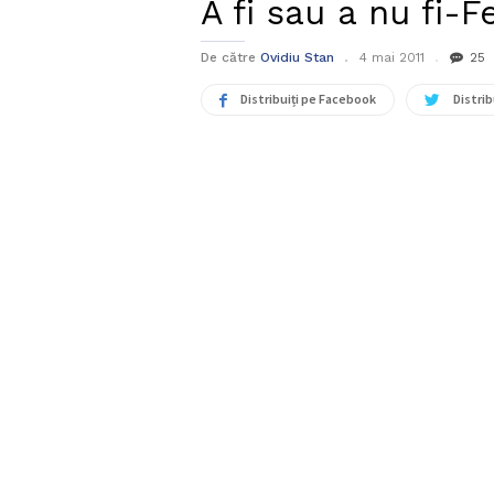
A fi sau a nu fi
De către
Ovidiu Stan
4 mai 2011
25
Distribuiți pe Facebook
Distrib