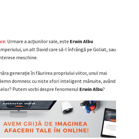
are
: Urmare a acţiunilor sale, este
Erwin Albu
mperiului, un alt David care să-l înfrângă pe Goliat, sau
interese meschine.
năra generaţie în făurirea propriului viitor, unul mai
 lemn domnesc cu niste sfori inteligent mânuite, având
aselor? Putem vorbi despre fenomenul
Erwin Albu
?