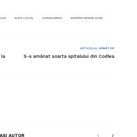
DLEA
ALES LOCAL
CONSILIERUL
DESPRE ERWIN ALBU
ARTICOLUL URMĂTOR
 la
S-a amânat soarta spitalului din Codlea
LAȘI AUTOR