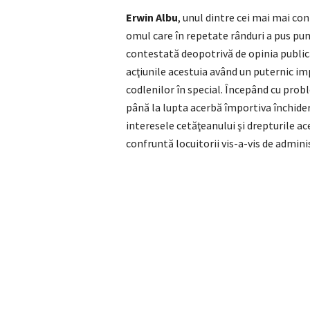
Erwin Albu
, unul dintre cei mai mai co
omul care în repetate rânduri a pus punc
contestată deopotrivă de opinia publică
acţiunile acestuia având un puternic im
codlenilor în special. Începând cu proble
până la lupta acerbă împortiva închider
interesele cetăţeanului şi drepturile ac
confruntă locuitorii vis-a-vis de adminis