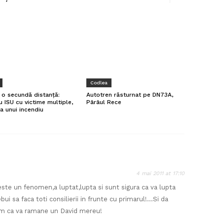
Codlea
a o secundă distanță:
Autotren răsturnat pe DN73A,
u ISU cu victime multiple,
Pârâul Rece
a unui incendiu
4 mai 2011 at 17:10
te un fenomen,a luptat,lupta si sunt sigura ca va lupta
ui sa faca toti consilierii in frunte cu primarul!…Si da
ram ca va ramane un David mereu!