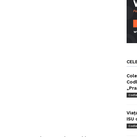
CEL
Cole
Codl
„Pra
Codl
Viaț
ISU 
Codl