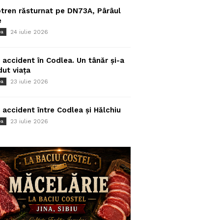
tren răsturnat pe DN73A, Pârâul
e
24 iulie 2026
ea
 accident în Codlea. Un tânăr și-a
dut viața
23 iulie 2026
ea
 accident între Codlea și Hălchiu
23 iulie 2026
ea