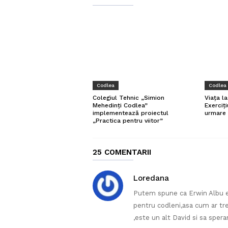
Codlea
Codlea
Colegiul Tehnic „Simion
Viața l
Mehedinți Codlea”
Exerciți
implementează proiectul
urmare 
„Practica pentru viitor”
25 COMENTARII
Loredana
Putem spune ca Erwin Albu es
pentru codleni,asa cum ar treb
,este un alt David si sa spe