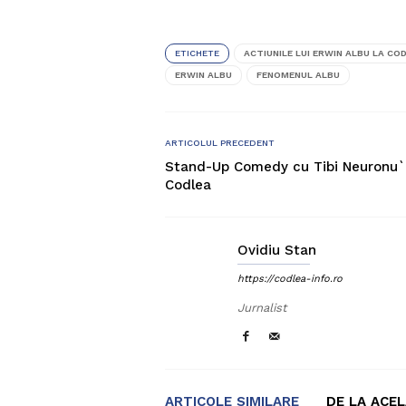
ETICHETE
ACTIUNILE LUI ERWIN ALBU LA CO
ERWIN ALBU
FENOMENUL ALBU
ARTICOLUL PRECEDENT
Stand-Up Comedy cu Tibi Neuronu`
Codlea
Ovidiu Stan
https://codlea-info.ro
Jurnalist
ARTICOLE SIMILARE
DE LA ACE