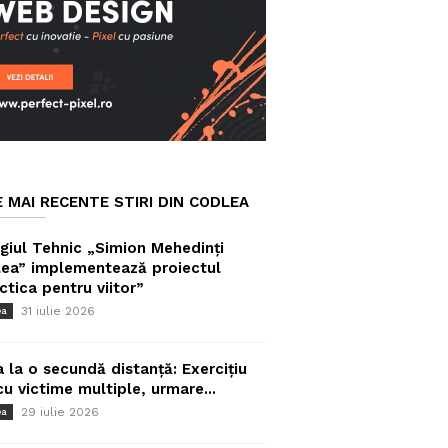
E MAI RECENTE STIRI DIN CODLEA
giul Tehnic „Simion Mehedinți
ea” implementează proiectul
ctica pentru viitor”
31 iulie 2026
ea
a la o secundă distanță: Exercițiu
cu victime multiple, urmare...
29 iulie 2026
ea