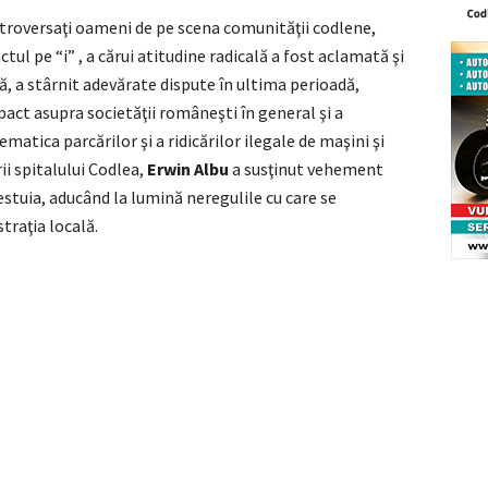
ntroversaţi oameni de pe scena comunităţii codlene,
tul pe “i” , a cărui atitudine radicală a fost aclamată şi
, a stârnit adevărate dispute în ultima perioadă,
pact asupra societăţii româneşti în general şi a
matica parcărilor şi a ridicărilor ilegale de maşini şi
ii spitalului Codlea,
Erwin Albu
a susţinut vehement
estuia, aducând la lumină neregulile cu care se
traţia locală.