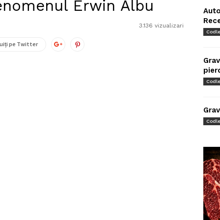
-Fenomenul Erwin Albu
Auto
Rec
3.136 vizualizari
Codl
uiți pe Twitter
Grav
pier
Codl
Grav
Codl