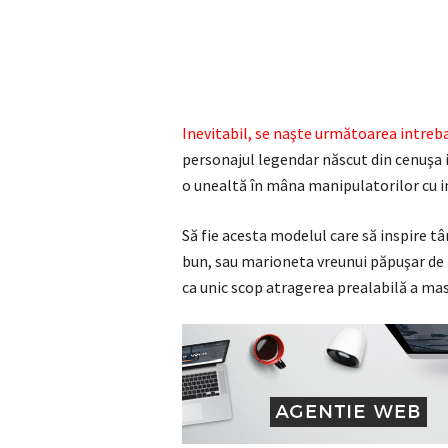
Inevitabil, se naşte următoarea intreb
personajul legendar născut din cenuşa i
o unealtă în mâna manipulatorilor cu 
Să fie acesta modelul care să inspire tâ
bun, sau marioneta vreunui păpuşar de
ca unic scop atragerea prealabilă a m