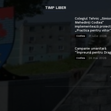
TIMP LIBER
Colegiul Tehnic „Simio
Mehedinți Codlea”
implementează proiect
„Practica pentru viitor
31 iulie 2026
Codlea
Campanie umanitară
”Împreună pentru Drag
24 mai 2026
Codlea