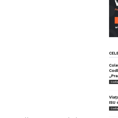
CEL
Cole
Codl
„Pra
Codl
Viaț
ISU 
Codl