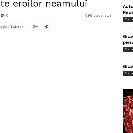
te eroilor neamului
Auto
Rec
0
898 vizualizari
Codl
uiți pe Twitter
Grav
pier
Codl
Grav
Codl