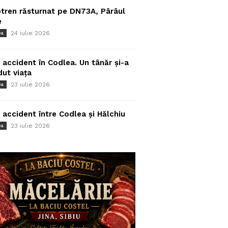
tren răsturnat pe DN73A, Pârâul
e
24 iulie 2026
ea
 accident în Codlea. Un tânăr și-a
dut viața
23 iulie 2026
ea
 accident între Codlea și Hălchiu
23 iulie 2026
ea