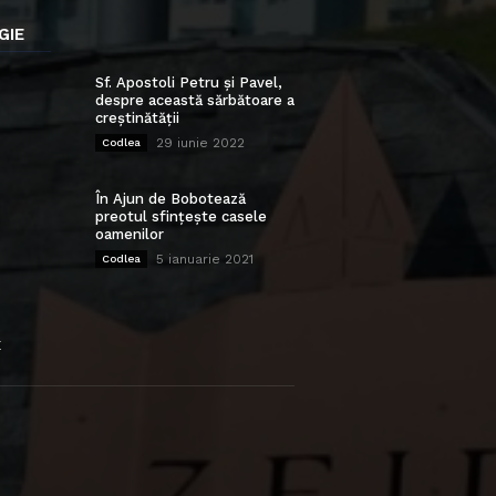
GIE
Sf. Apostoli Petru și Pavel,
despre această sărbătoare a
creștinătății
29 iunie 2022
Codlea
În Ajun de Bobotează
preotul sfințește casele
oamenilor
5 ianuarie 2021
Codlea
E