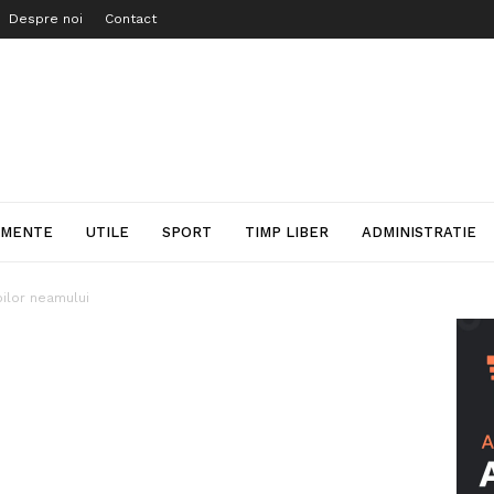
Despre noi
Contact
IMENTE
UTILE
SPORT
TIMP LIBER
ADMINISTRATIE
oilor neamului