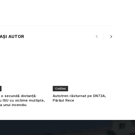
LAȘI AUTOR
Codlea
a o secundă distanță:
Autotren răsturnat pe DN73A,
u ISU cu victime multiple,
Pârâul Rece
a unui incendiu