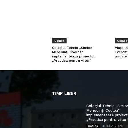
Codlea
Codlea
Colegiul Tehnic „Simion
Viața l
Mehedinți Codlea”
Exerciți
implementează proiectul
urmare 
„Practica pentru viitor”
TIMP LIBER
Colegiul Tehnic „Simio
Mehedinți Codlea”
implementează proiect
„Practica pentru viitor
31 iulie 2026
Codlea