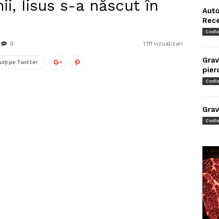
i, Iisus s-a născut în
Auto
Rec
Codl
0
1.111 vizualizari
Grav
uiți pe Twitter
pier
Codl
Grav
Codl