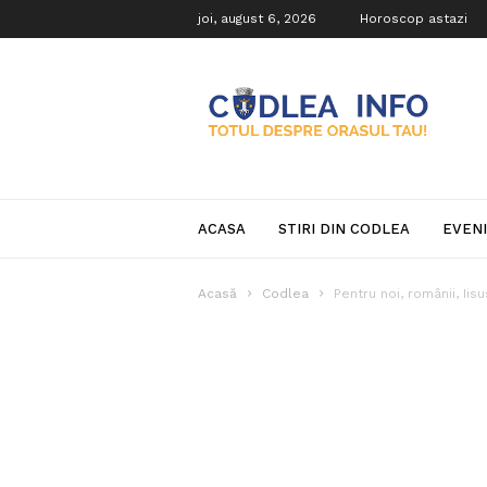
joi, august 6, 2026
Horoscop astazi
Codlea
Info
ACASA
STIRI DIN CODLEA
EVEN
Acasă
Codlea
Pentru noi, românii, Ii