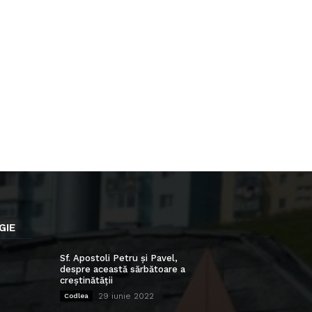
GIE
Sf. Apostoli Petru și Pavel,
despre această sărbătoare a
creștinătății
29 iunie 2022
Codlea