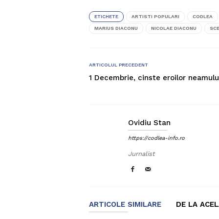
ETICHETE
ARTISTI POPULARI
CODLEA
MARIUS DIACONU
NICOLAE DIACONU
SCE
ARTICOLUL PRECEDENT
1 Decembrie, cinste eroilor neamulu
Ovidiu Stan
https://codlea-info.ro
Jurnalist
ARTICOLE SIMILARE
DE LA ACE