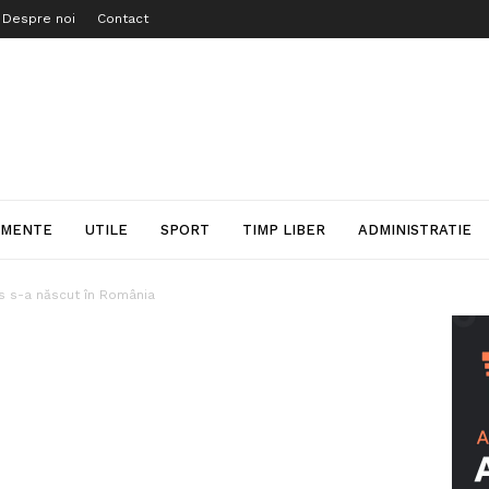
Despre noi
Contact
IMENTE
UTILE
SPORT
TIMP LIBER
ADMINISTRATIE
sus s-a născut în România