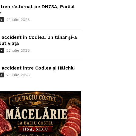
tren răsturnat pe DN73A, Pârâul
e
24 iulie 2026
ea
 accident în Codlea. Un tânăr și-a
dut viața
23 iulie 2026
ea
 accident între Codlea și Hălchiu
23 iulie 2026
ea