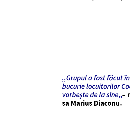
,,Grupul a fost făcut î
bucurie locuitorilor Co
vorbește de la sine
„
– 
sa Marius Diaconu.