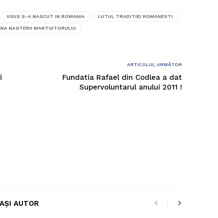
IISUS S-A NASCUT IN ROMANIA
LUTUL TRADITIEI ROMANESTI
NA NASTERII MANTUITORULUI
ARTICOLUL URMĂTOR
i
Fundatia Rafael din Codlea a dat
Supervoluntarul anului 2011 !
LAȘI AUTOR