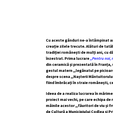
Cu aceste gânduri ne-a întâmpinat a
creație zilele trecute. Alături de tat
tradiției românești de mulți ani, cu d
înzestrat. Prima lucrare
,,Pentru noi,
din ceramică și prezentată în Franța,
gestul matern ,,legănatul pe picioar
despre scena ,,Nașterii Mântuitorului”
fiind îmbrăcați în straie românești, cei
Ideea de a realiza lucrarea în mărime
proiect mai vechi, pe care echipa de r
mâinile acestor ,,făuritori de viu și
de Cultură a Municipiului Codlea și P