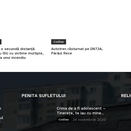
Codlea
a o secundă distanță:
Autotren răsturnat pe DN73A,
u ISU cu victime multiple,
Pârâul Rece
a unui incendiu
PENITA SUFLETULUI
RELI
n
Crima de a fi adolescent –
Tinerețe, te iau cu mine...
ul
24 noiembrie 2020
Codlea
”