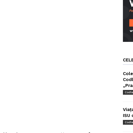
CEL
Cole
Codl
„Pra
Codl
Viaț
ISU 
Codl