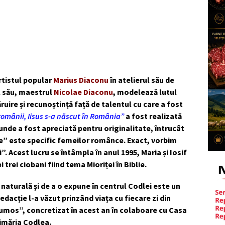
rtistul popular
Marius Diaconu
în atelierul său de
ăl său, maestrul
Nicolae Diaconu
, modelează lutul
ăruire și recunoștință față de talentul cu care a fost
 românii, Iisus s-a născut în România”
a fost realizată
 unde a fost apreciată pentru originalitate, întrucât
e” este specific femeilor românce. Exact, vorbim
. Acest lucru se întâmpla în anul 1995, Maria și Iosif
 trei ciobani fiind tema Mioriței în Biblie.
 naturală și de a o expune în centrul Codlei este un
edacție l-a văzut prinzând viața cu fiecare zi din
 frumos”, concretizat în acest an în colaboare cu Casa
rimăria Codlea.