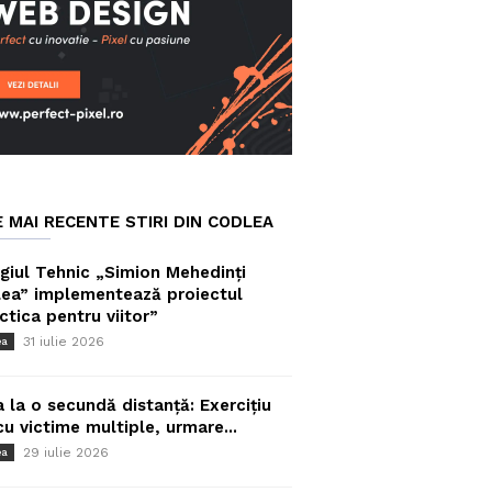
E MAI RECENTE STIRI DIN CODLEA
giul Tehnic „Simion Mehedinți
ea” implementează proiectul
ctica pentru viitor”
31 iulie 2026
ea
a la o secundă distanță: Exercițiu
cu victime multiple, urmare...
29 iulie 2026
ea