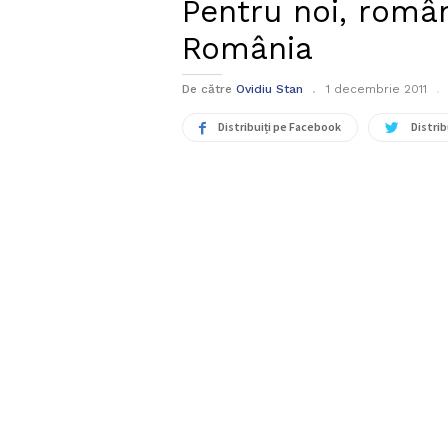
Pentru noi, români
România
De către
Ovidiu Stan
1 decembrie 2011
Distribuiți pe Facebook
Distrib