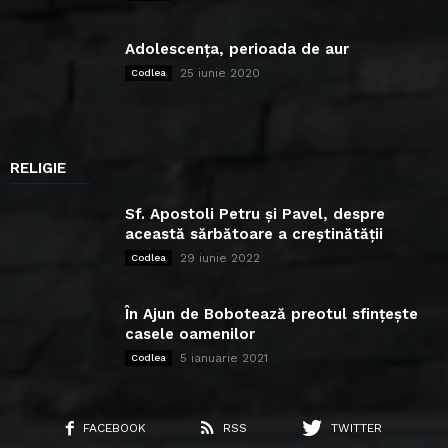
Adolescența, perioada de aur
25 iunie 2020
Codlea
RELIGIE
Sf. Apostoli Petru și Pavel, despre
această sărbătoare a creștinătății
29 iunie 2022
Codlea
În Ajun de Bobotează preotul sfințește
casele oamenilor
5 ianuarie 2021
Codlea
FACEBOOK
RSS
TWITTER