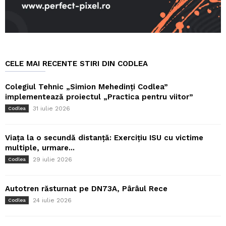
CELE MAI RECENTE STIRI DIN CODLEA
Colegiul Tehnic „Simion Mehedinți Codlea”
implementează proiectul „Practica pentru viitor”
31 iulie 2026
Codlea
Viața la o secundă distanță: Exercițiu ISU cu victime
multiple, urmare...
29 iulie 2026
Codlea
Autotren răsturnat pe DN73A, Pârâul Rece
24 iulie 2026
Codlea