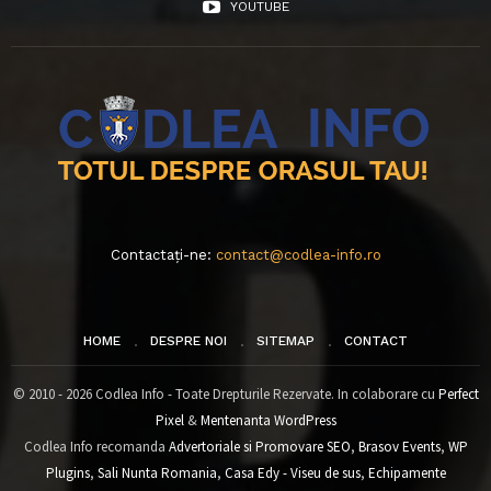
YOUTUBE
Contactați-ne:
contact@codlea-info.ro
HOME
DESPRE NOI
SITEMAP
CONTACT
© 2010 - 2026 Codlea Info - Toate Drepturile Rezervate. In colaborare cu
Perfect
Pixel
&
Mentenanta WordPress
Codlea Info recomanda
Advertoriale si Promovare SEO
,
Brasov Events
,
WP
Plugins
,
Sali Nunta Romania
,
Casa Edy - Viseu de sus
,
Echipamente