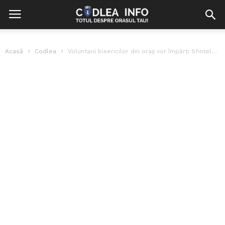
Acasă
Codlea
Voluntarii bisericilor din oraș vor împărți Sfintele Paști