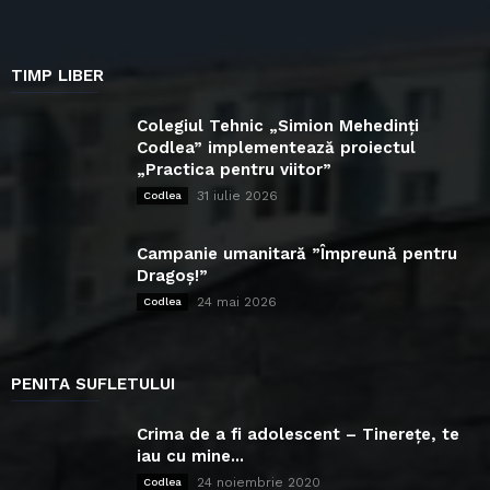
TIMP LIBER
Colegiul Tehnic „Simion Mehedinți
Codlea” implementează proiectul
„Practica pentru viitor”
31 iulie 2026
Codlea
Campanie umanitară ”Împreună pentru
Dragoș!”
24 mai 2026
Codlea
PENITA SUFLETULUI
Crima de a fi adolescent – Tinerețe, te
iau cu mine...
24 noiembrie 2020
Codlea