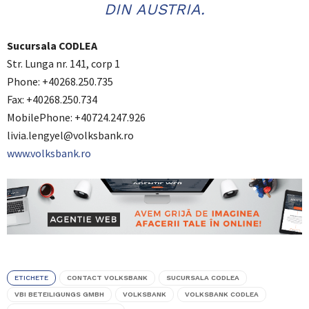
DIN AUSTRIA.
Sucursala CODLEA
Str. Lunga nr. 141, corp 1
Phone: +40268.250.735
Fax: +40268.250.734
MobilePhone: +40724.247.926
livia.lengyel@volksbank.ro
www.volksbank.ro
ETICHETE
CONTACT VOLKSBANK
SUCURSALA CODLEA
VBI BETEILIGUNGS GMBH
VOLKSBANK
VOLKSBANK CODLEA