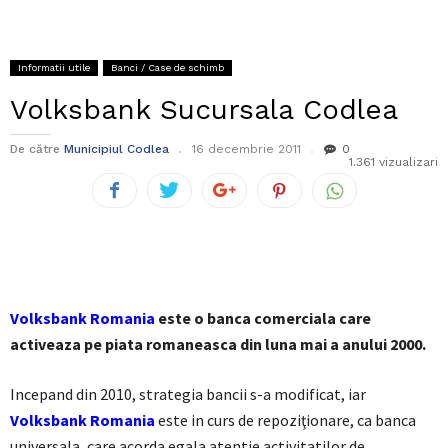
Informatii utile
Banci / Case de schimb
Volksbank Sucursala Codlea
De către
Municipiul Codlea
16 decembrie 2011
0
1.361 vizualizari
Volksbank Romania
este o banca comerciala care
activeaza pe piata romaneasca din luna mai a anului 2000.
Incepand din 2010, strategia bancii s-a modificat, iar
Volksbank Romania
este in curs de repoziţionare, ca banca
universala, care acorda egala atentie activitatilor de