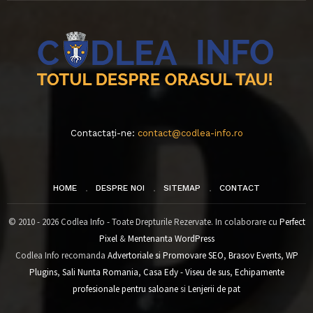
Contactați-ne:
contact@codlea-info.ro
HOME
DESPRE NOI
SITEMAP
CONTACT
© 2010 - 2026 Codlea Info - Toate Drepturile Rezervate. In colaborare cu
Perfect
Pixel
&
Mentenanta WordPress
Codlea Info recomanda
Advertoriale si Promovare SEO
,
Brasov Events
,
WP
Plugins
,
Sali Nunta Romania
,
Casa Edy - Viseu de sus
,
Echipamente
profesionale pentru saloane
si
Lenjerii de pat