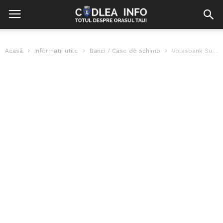
Acasă
Informatii utile
Banci / Case de schimb
Volksbank Sucursala Codlea