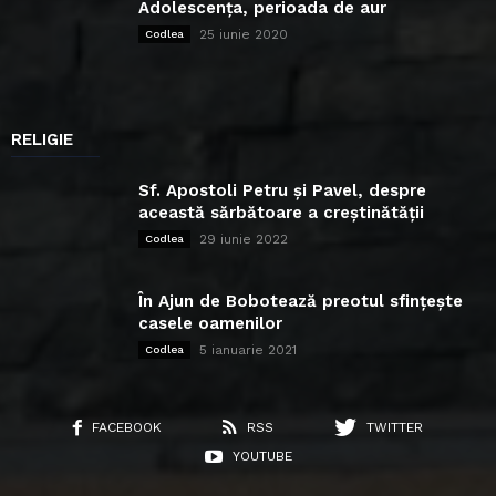
Adolescența, perioada de aur
25 iunie 2020
Codlea
RELIGIE
Sf. Apostoli Petru și Pavel, despre
această sărbătoare a creștinătății
29 iunie 2022
Codlea
În Ajun de Bobotează preotul sfințește
casele oamenilor
5 ianuarie 2021
Codlea
FACEBOOK
RSS
TWITTER
YOUTUBE