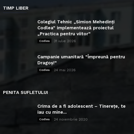
TIMP LIBER
Colegiul Tehnic „Simion Mehedinți
Codlea” implementează proiectul
„Practica pentru viitor”
31 iulie 2026
Codlea
Campanie umanitară ”Împreună pentru
Dragoș!”
24 mai 2026
Codlea
PENITA SUFLETULUI
Crima de a fi adolescent – Tinerețe, te
iau cu mine...
24 noiembrie 2020
Codlea