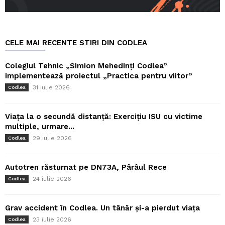
CELE MAI RECENTE STIRI DIN CODLEA
Colegiul Tehnic „Simion Mehedinți Codlea”
implementează proiectul „Practica pentru viitor”
31 iulie 2026
Codlea
Viața la o secundă distanță: Exercițiu ISU cu victime
multiple, urmare...
29 iulie 2026
Codlea
Autotren răsturnat pe DN73A, Pârâul Rece
24 iulie 2026
Codlea
Grav accident în Codlea. Un tânăr și-a pierdut viața
23 iulie 2026
Codlea