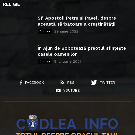
RELIGIE
Sf. Apostoli Petru și Pavel, despre
această sărbătoare a creștinătății
29 iunie 2022
Codlea
În Ajun de Bobotează preotul sfințește
casele oamenilor
5 ianuarie 2021
Codlea
FACEBOOK
RSS
TWITTER
YOUTUBE