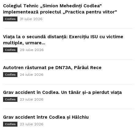
Colegiul Tehnic „Simion Mehedinți Codlea”
implementează proiectul „Practica pentru viitor”
31 iulie 2026
Codlea
Viața la o secundă distanță: Exercițiu ISU cu victime
multiple, urmare...
29 iulie 2026
Codlea
Autotren răsturnat pe DN73A, Pârâul Rece
24 iulie 2026
Codlea
Grav accident în Codlea. Un tânăr și-a pierdut viața
23 iulie 2026
Codlea
Grav accident între Codlea și Hălchiu
23 iulie 2026
Codlea