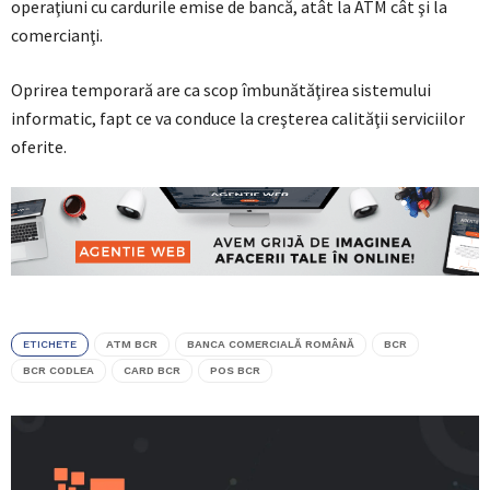
operaţiuni cu cardurile emise de bancă, atât la ATM cât şi la
comercianţi.
Oprirea temporară are ca scop îmbunătăţirea sistemului
informatic, fapt ce va conduce la creşterea calităţii serviciilor
oferite.
ETICHETE
ATM BCR
BANCA COMERCIALĂ ROMÂNĂ
BCR
BCR CODLEA
CARD BCR
POS BCR