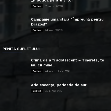
„Practica pentru viitor”
31 iulie 2026
Codlea
Campanie umanitară ”Împreună pentru
Dragoș!”
24 mai 2026
Codlea
PENITA SUFLETULUI
Crima de a fi adolescent – Tinerețe, te
iau cu mine...
24 noiembrie 2020
Codlea
Adolescența, perioada de aur
25 iunie 2020
Codlea