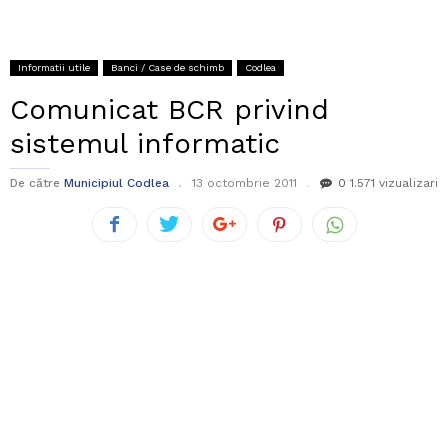
Informatii utile
Banci / Case de schimb
Codlea
Comunicat BCR privind
sistemul informatic
De către
Municipiul Codlea
13 octombrie 2011
0
1.571 vizualizari