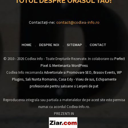
Contactați-ne:
contact@codlea-info.ro
HOME
DESPRE NOI
SITEMAP
CONTACT
© 2010 - 2026 Codlea Info - Toate Drepturile Rezervate. In colaborare cu
Perfect
Pixel
&
Mentenanta WordPress
Codlea Info recomanda
Advertoriale si Promovare SEO
,
Brasov Events
,
WP
Plugins
,
Sali Nunta Romania
,
Casa Edy - Viseu de sus
,
Echipamente
profesionale pentru saloane
si
Lenjerii de pat
Reproducerea integrala sau partiala a materialelor de pe acest site este permisa
numai cu acordul Codlea-Info.ro.
PREZENTI IN