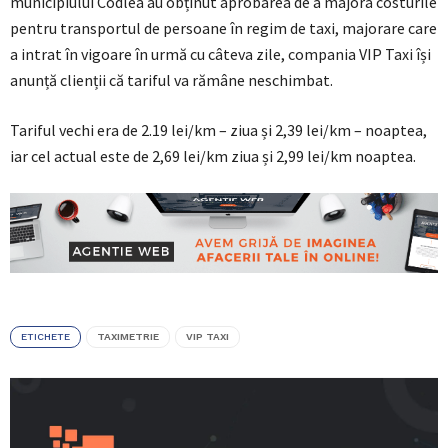
municipiului Codlea au obținut aprobarea de a majora costurile
pentru transportul de persoane în regim de taxi, majorare care
a intrat în vigoare în urmă cu câteva zile, compania VIP Taxi își
anunță clienții că tariful va rămâne neschimbat.
Tariful vechi era de 2.19 lei/km – ziua și 2,39 lei/km – noaptea,
iar cel actual este de 2,69 lei/km ziua și 2,99 lei/km noaptea.
ETICHETE
TAXIMETRIE
VIP TAXI