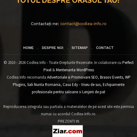
Contactați-ne:
contact@codlea-info.ro
HOME
DESPRE NOI
SITEMAP
CONTACT
© 2010 - 2026 Codlea Info - Toate Drepturile Rezervate. In colaborare cu
Perfect
Pixel
&
Mentenanta WordPress
Codlea Info recomanda
Advertoriale si Promovare SEO
,
Brasov Events
,
WP
Plugins
,
Sali Nunta Romania
,
Casa Edy - Viseu de sus
,
Echipamente
profesionale pentru saloane
si
Lenjerii de pat
Reproducerea integrala sau partiala a materialelor de pe acest site este permisa
numai cu acordul Codlea-Info.ro.
PREZENTI IN