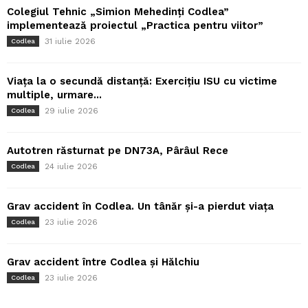
Colegiul Tehnic „Simion Mehedinți Codlea”
implementează proiectul „Practica pentru viitor”
31 iulie 2026
Codlea
Viața la o secundă distanță: Exercițiu ISU cu victime
multiple, urmare...
29 iulie 2026
Codlea
Autotren răsturnat pe DN73A, Pârâul Rece
24 iulie 2026
Codlea
Grav accident în Codlea. Un tânăr și-a pierdut viața
23 iulie 2026
Codlea
Grav accident între Codlea și Hălchiu
23 iulie 2026
Codlea