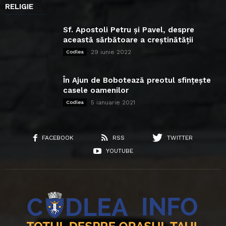
RELIGIE
Sf. Apostoli Petru și Pavel, despre
această sărbătoare a creștinătății
29 iunie 2022
Codlea
În Ajun de Bobotează preotul sfințește
casele oamenilor
5 ianuarie 2021
Codlea
FACEBOOK
RSS
TWITTER
YOUTUBE