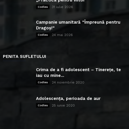
„Practica pentru viitor”
31 iulie 2026
Codlea
Campanie umanitară ”Împreună pentru
Dragoș!”
24 mai 2026
Codlea
PENITA SUFLETULUI
Crima de a fi adolescent – Tinerețe, te
iau cu mine...
24 noiembrie 2020
Codlea
Adolescența, perioada de aur
25 iunie 2020
Codlea