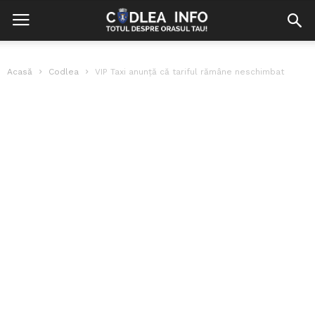
Acasă
Codlea
VIP Taxi anunță că tariful rămâne neschimbat