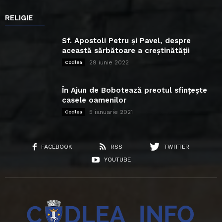
RELIGIE
Sf. Apostoli Petru și Pavel, despre
această sărbătoare a creștinătății
29 iunie 2022
Codlea
În Ajun de Bobotează preotul sfințește
casele oamenilor
5 ianuarie 2021
Codlea
FACEBOOK
RSS
TWITTER
YOUTUBE