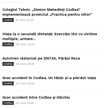
Colegiul Tehnic „Simion Mehedinți Codlea”
implementează proiectul „Practica pentru viitor”
31 iulie 2026
Codlea
Viața la o secundă distanță: Exercițiu ISU cu victime
multiple, urmare...
29 iulie 2026
Codlea
Autotren răsturnat pe DN73A, Pârâul Rece
24 iulie 2026
Codlea
Grav accident în Codlea. Un tânăr și-a pierdut viața
23 iulie 2026
Codlea
Grav accident între Codlea și Hălchiu
23 iulie 2026
Codlea