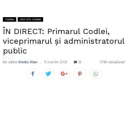
Codlea
Stiri din Codlea
ÎN DIRECT: Primarul Codlei,
viceprimarul și administratorul
public
De către
Ovidiu Stan
11 martie 2021
0
1.761 vizualizari