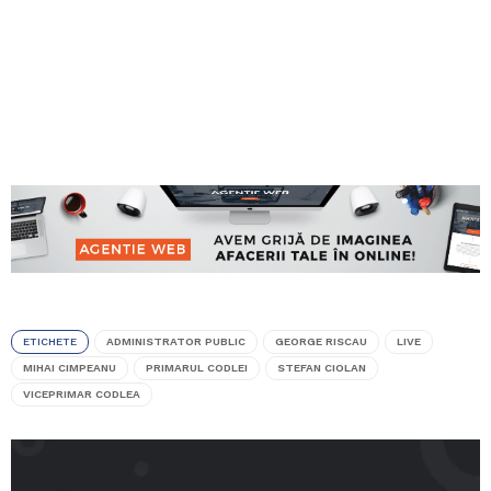
ETICHETE
ADMINISTRATOR PUBLIC
GEORGE RISCAU
LIVE
MIHAI CIMPEANU
PRIMARUL CODLEI
STEFAN CIOLAN
VICEPRIMAR CODLEA