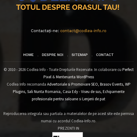
Contactați-ne:
contact@codlea-info.ro
HOME
DESPRE NOI
SITEMAP
CONTACT
© 2010 - 2026 Codlea Info - Toate Drepturile Rezervate. In colaborare cu
Perfect
Pixel
&
Mentenanta WordPress
Codlea Info recomanda
Advertoriale si Promovare SEO
,
Brasov Events
,
WP
Plugins
,
Sali Nunta Romania
,
Casa Edy - Viseu de sus
,
Echipamente
profesionale pentru saloane
si
Lenjerii de pat
Reproducerea integrala sau partiala a materialelor de pe acest site este permisa
numai cu acordul Codlea-Info.ro.
PREZENTI IN