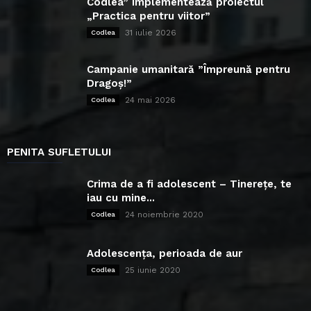
Codlea” implementează proiectul
„Practica pentru viitor”
31 iulie 2026
Codlea
Campanie umanitară ”Împreună pentru
Dragoș!”
24 mai 2026
Codlea
PENITA SUFLETULUI
Crima de a fi adolescent – Tinerețe, te
iau cu mine...
24 noiembrie 2020
Codlea
Adolescența, perioada de aur
25 iunie 2020
Codlea