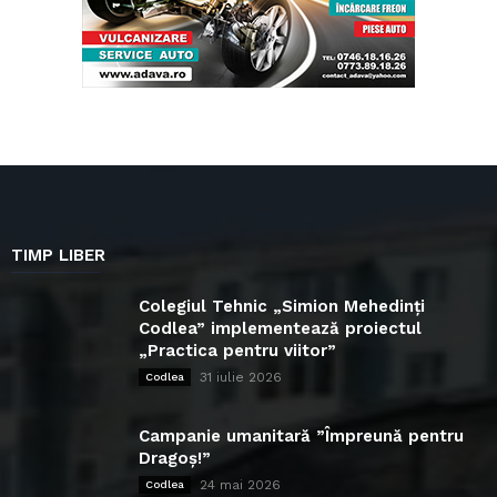
TIMP LIBER
Colegiul Tehnic „Simion Mehedinți
Codlea” implementează proiectul
„Practica pentru viitor”
31 iulie 2026
Codlea
Campanie umanitară ”Împreună pentru
Dragoș!”
24 mai 2026
Codlea