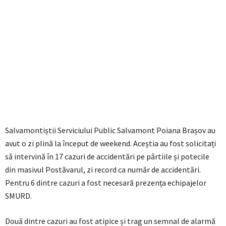
Salvamontiștii Serviciului Public Salvamont Poiana Brașov au
avut o zi plină la început de weekend. Aceștia au fost solicitați
să intervină în 17 cazuri de accidentări pe pârtiile și potecile
din masivul Postăvarul, zi record ca număr de accidentări.
Pentru 6 dintre cazuri a fost necesară prezența echipajelor
SMURD.
Două dintre cazuri au fost atipice și trag un semnal de alarmă