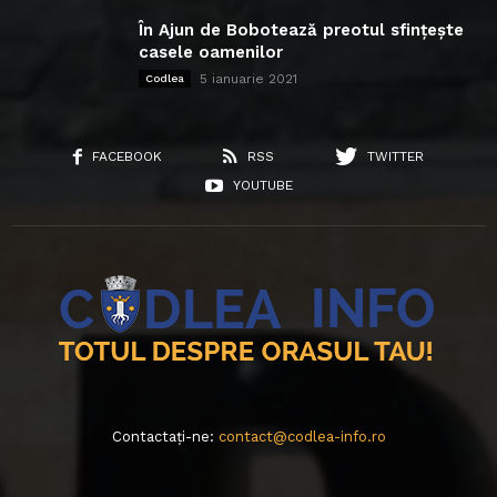
În Ajun de Bobotează preotul sfințește
casele oamenilor
5 ianuarie 2021
Codlea
FACEBOOK
RSS
TWITTER
YOUTUBE
Contactați-ne:
contact@codlea-info.ro