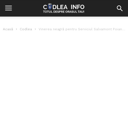
Acasă
Codlea
Vinerea neagră pentru Serviciul Salvamont Poiana Brașov! Zi record de accidentări cu...