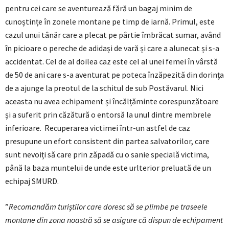
pentru cei care se aventurează fără un bagaj minim de
cunoștințe în zonele montane pe timp de iarnă. Primul, este
cazul unui tânăr care a plecat pe pârtie îmbrăcat sumar, având
în picioare o pereche de adidași de vară și care a alunecat și s-a
accidentat. Cel de al doilea caz este cel al unei femei în vârstă
de 50 de ani care s-a aventurat pe poteca înzăpezită din dorința
de a ajunge la preotul de la schitul de sub Postăvarul. Nici
aceasta nu avea echipament și încălțăminte corespunzătoare
și a suferit prin căzătură o entorsă la unul dintre membrele
inferioare. Recuperarea victimei într-un astfel de caz
presupune un efort consistent din partea salvatorilor, care
sunt nevoiți să care prin zăpadă cu o sanie specială victima,
până la baza muntelui de unde este urlterior preluată de un
echipaj SMURD.
”
Recomandăm turiștilor care doresc să se plimbe pe traseele
montane din zona noastră să se asigure că dispun de echipament