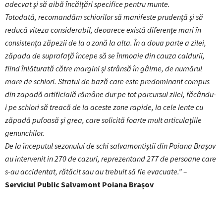
adecvat și să aibă încălțări specifice pentru munte.
Totodată, recomandăm schiorilor să manifeste prudență și să
reducă viteza considerabil, deoarece există diferențe mari în
consistența zăpezii de la o zonă la alta. În a doua parte a zilei,
zăpada de suprafață începe să se înmoaie din cauza caldurii,
fiind înlăturată către margini și strânsă în gâlme, de numărul
mare de schiori. Stratul de bază care este predominant compus
din zapadă artificială rămâne dur pe tot parcursul zilei, făcându-
i pe schiori să treacă de la aceste zone rapide, la cele lente cu
zăpadă pufoasă și grea, care solicită foarte mult articulațiile
genunchilor.
De la începutul sezonului de schi salvamontiștii din Poiana Brașov
au intervenit in 270 de cazuri, reprezentand 277 de persoane care
s-au accidentat, rătăcit sau au trebuit să fie evacuate.” –
Serviciul Public Salvamont Poiana Brașov