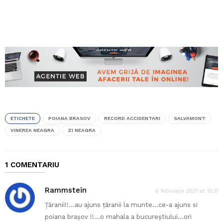
ETICHETE
POIANA BRASOV
RECORD ACCIDENTARI
SALVAMONT
VINEREA NEAGRA
ZI NEAGRA
1 COMENTARIU
Rammstein
6 februarie 2021 at 15:31
Țăranii!!…au ajuns țăranii la munte…ce-a ajuns si
poiana brașov !!…o mahala a bucureștiului…ori