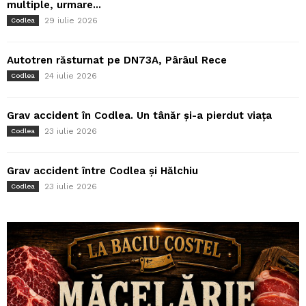
multiple, urmare...
29 iulie 2026
Codlea
Autotren răsturnat pe DN73A, Pârâul Rece
24 iulie 2026
Codlea
Grav accident în Codlea. Un tânăr și-a pierdut viața
23 iulie 2026
Codlea
Grav accident între Codlea și Hălchiu
23 iulie 2026
Codlea