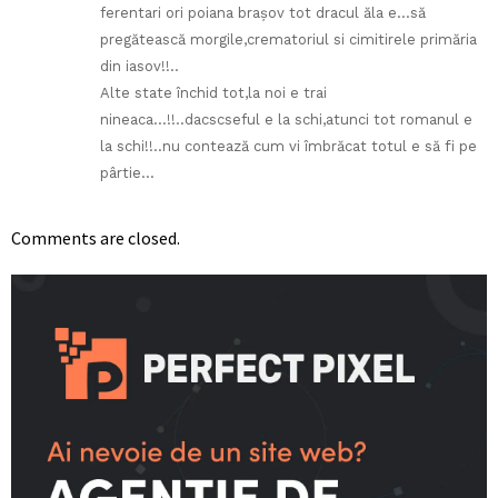
ferentari ori poiana brașov tot dracul ăla e…să
pregătească morgile,crematoriul si cimitirele primăria
din iasov!!..
Alte state închid tot,la noi e trai
nineaca…!!..dacscseful e la schi,atunci tot romanul e
la schi!!..nu contează cum vi îmbrăcat totul e să fi pe
pârtie…
Comments are closed.