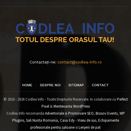
Contactați-ne:
contact@codlea-info.ro
HOME
DESPRE NOI
SITEMAP
CONTACT
© 2010 - 2026 Codlea Info - Toate Drepturile Rezervate. In colaborare cu
Perfect
Pixel
&
Mentenanta WordPress
Codlea Info recomanda
Advertoriale si Promovare SEO
,
Brasov Events
,
WP
Plugins
,
Sali Nunta Romania
,
Casa Edy - Viseu de sus
,
Echipamente
profesionale pentru saloane
si
Lenjerii de pat