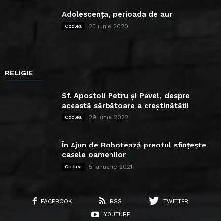
Adolescența, perioada de aur
25 iunie 2020
Codlea
RELIGIE
Sf. Apostoli Petru și Pavel, despre
această sărbătoare a creștinătății
29 iunie 2022
Codlea
În Ajun de Bobotează preotul sfințește
casele oamenilor
5 ianuarie 2021
Codlea
FACEBOOK
RSS
TWITTER
YOUTUBE