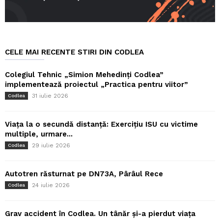
CELE MAI RECENTE STIRI DIN CODLEA
Colegiul Tehnic „Simion Mehedinți Codlea”
implementează proiectul „Practica pentru viitor”
31 iulie 2026
Codlea
Viața la o secundă distanță: Exercițiu ISU cu victime
multiple, urmare...
29 iulie 2026
Codlea
Autotren răsturnat pe DN73A, Pârâul Rece
24 iulie 2026
Codlea
Grav accident în Codlea. Un tânăr și-a pierdut viața