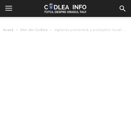
Acasă
Stiri din Codlea
Vigilența preventivă a polițiștilor locali din Codlea