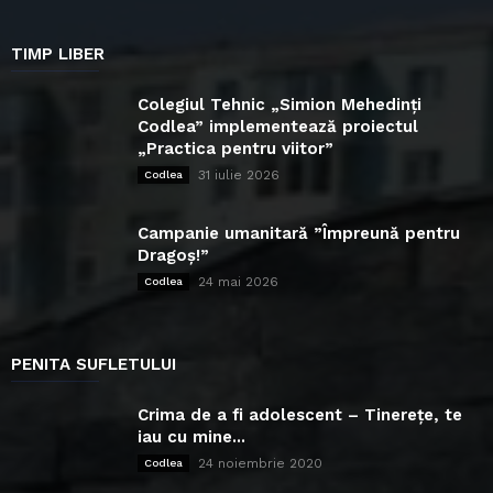
TIMP LIBER
Colegiul Tehnic „Simion Mehedinți
Codlea” implementează proiectul
„Practica pentru viitor”
31 iulie 2026
Codlea
Campanie umanitară ”Împreună pentru
Dragoș!”
24 mai 2026
Codlea
PENITA SUFLETULUI
Crima de a fi adolescent – Tinerețe, te
iau cu mine...
24 noiembrie 2020
Codlea