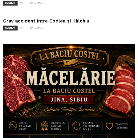
23 iulie 2026
Codlea
Grav accident între Codlea și Hălchiu
23 iulie 2026
Codlea