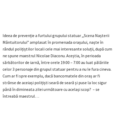
Ideea de prevenție a furtului grupului statuar ,,Scena Nașterii
Mântuitorului” amplasat în promenada orașului, naște în
rândul polițiștilor locali cele mai interesante soluții, după cum
ne spune maestrul Nicolae Diaconu. Aceștia, în perioada
sărbătorilor de iarnă, între orele 19:00 – 7:00 au luat pălăriile
celor 3 personaje din grupul statuar pentru a nu le fura cineva.
Cum ar fi spre exemplu, dacă bancomatele din oraș ar fi
strânse de aceiași polițiști seară de seară și puse la loc sigur
până în dimineata zilei următoare cu același scop? – se
întreabă maestrul…