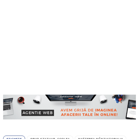
ETICHETE
GRUP STATUAR. CODLEA
NAŞTEREA MÂNTUITORULUI