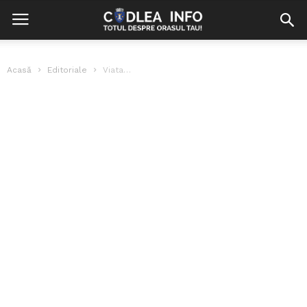
Acasă
Editoriale
Viata…