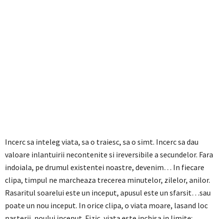
Incerc sa inteleg viata, sa o traiesc, sa o simt. Incerc sa dau
valoare inlantuirii necontenite si ireversibile a secundelor. Fara
indoiala, pe drumul existentei noastre, devenim… In fiecare
clipa, timpul ne marcheaza trecerea minutelor, zilelor, anilor.
Rasaritul soarelui este un inceput, apusul este un sfarsit…sau
poate un nou inceput. In orice clipa, o viata moare, lasand loc
nasterii, noului inceput. Fizic, viata este inchisa in limite: