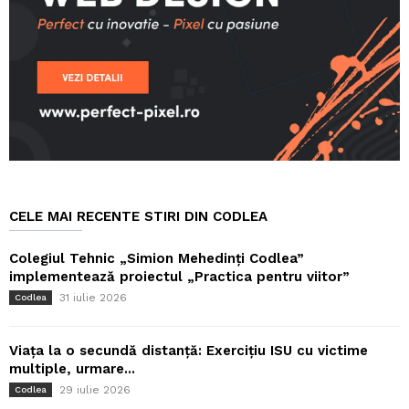
CELE MAI RECENTE STIRI DIN CODLEA
Colegiul Tehnic „Simion Mehedinți Codlea”
implementează proiectul „Practica pentru viitor”
31 iulie 2026
Codlea
Viața la o secundă distanță: Exercițiu ISU cu victime
multiple, urmare...
29 iulie 2026
Codlea