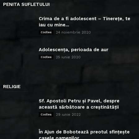
PENITA SUFLETULUI
Crima de a fi adolescent – Tinerețe, te
iau cu mine...
24 noiembrie 2020
Codlea
Adolescența, perioada de aur
25 iunie 2020
Codlea
RELIGIE
Sf. Apostoli Petru și Pavel, despre
această sărbătoare a creștinătății
29 iunie 2022
Codlea
În Ajun de Bobotează preotul sfințește
casele oamenilor