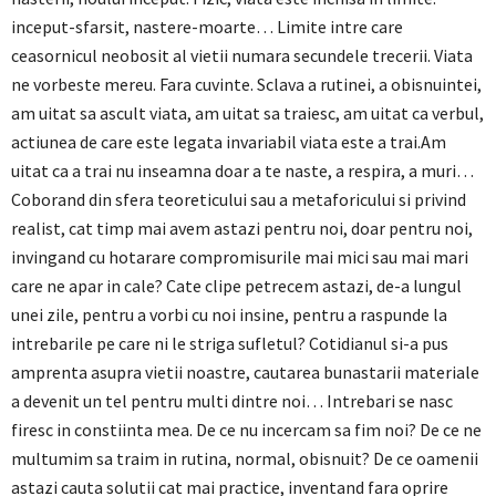
inceput-sfarsit, nastere-moarte… Limite intre care
ceasornicul neobosit al vietii numara secundele trecerii. Viata
ne vorbeste mereu. Fara cuvinte. Sclava a rutinei, a obisnuintei,
am uitat sa ascult viata, am uitat sa traiesc, am uitat ca verbul,
actiunea de care este legata invariabil viata este a trai.Am
uitat ca a trai nu inseamna doar a te naste, a respira, a muri…
Coborand din sfera teoreticului sau a metaforicului si privind
realist, cat timp mai avem astazi pentru noi, doar pentru noi,
invingand cu hotarare compromisurile mai mici sau mai mari
care ne apar in cale? Cate clipe petrecem astazi, de-a lungul
unei zile, pentru a vorbi cu noi insine, pentru a raspunde la
intrebarile pe care ni le striga sufletul? Cotidianul si-a pus
amprenta asupra vietii noastre, cautarea bunastarii materiale
a devenit un tel pentru multi dintre noi… Intrebari se nasc
firesc in constiinta mea. De ce nu incercam sa fim noi? De ce ne
multumim sa traim in rutina, normal, obisnuit? De ce oamenii
astazi cauta solutii cat mai practice, inventand fara oprire