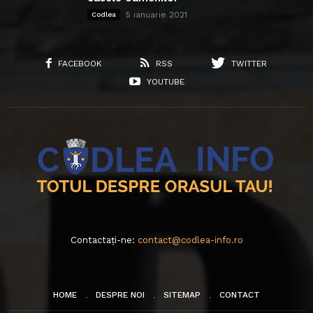
5 ianuarie 2021
Codlea
FACEBOOK
RSS
TWITTER
YOUTUBE
Contactați-ne:
contact@codlea-info.ro
HOME
DESPRE NOI
SITEMAP
CONTACT