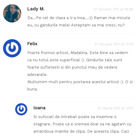
Lady M.
27 ianuarie 2011 at 16:08
Da…Pe cel de clasa a V-a insa…:)) Raman mai micuta
eu, cu gandurile mele! Asteptam sa mai cresc, nu?
Felix
27 ianuarie 2011 at 17:20
Foarte frumos articol, Madalina. Este bine sa vedem
ca nu totul este superficial :). Gindurile tale sunt
foarte sufletesti si din punctul meu de vedere
adevarate.
Multumim mult pentru postarea acestui articol :). O zi
buna.
ioana
24 martie 2011 at 12:01
Si sufocati de intrebari poate sa insemne o
stagnare. Poate ca e vremea doar sa ne agatam cu
amandoua mainile de clipa. De aceasta clipa. Caci