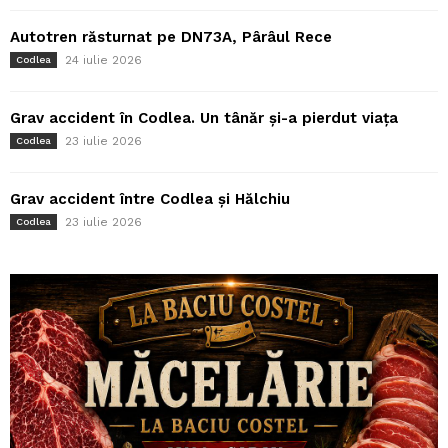
Autotren răsturnat pe DN73A, Pârâul Rece
24 iulie 2026
Codlea
Grav accident în Codlea. Un tânăr și-a pierdut viața
23 iulie 2026
Codlea
Grav accident între Codlea și Hălchiu
23 iulie 2026
Codlea