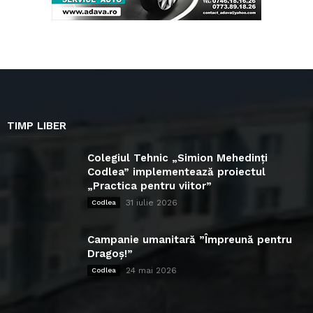
TIMP LIBER
Colegiul Tehnic „Simion Mehedinți
Codlea” implementează proiectul
„Practica pentru viitor”
31 iulie 2026
Codlea
Campanie umanitară ”Împreună pentru
Dragoș!”
24 mai 2026
Codlea