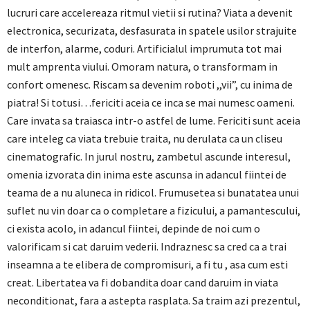
lucruri care accelereaza ritmul vietii si rutina? Viata a devenit
electronica, securizata, desfasurata in spatele usilor strajuite
de interfon, alarme, coduri. Artificialul imprumuta tot mai
mult amprenta viului. Omoram natura, o transformam in
confort omenesc. Riscam sa devenim roboti ,,vii”, cu inima de
piatra! Si totusi…fericiti aceia ce inca se mai numesc oameni.
Care invata sa traiasca intr-o astfel de lume. Fericiti sunt aceia
care inteleg ca viata trebuie traita, nu derulata ca un cliseu
cinematografic. In jurul nostru, zambetul ascunde interesul,
omenia izvorata din inima este ascunsa in adancul fiintei de
teama de a nu aluneca in ridicol. Frumusetea si bunatatea unui
suflet nu vin doar ca o completare a fizicului, a pamantescului,
ci exista acolo, in adancul fiintei, depinde de noi cum o
valorificam si cat daruim vederii. Indraznesc sa cred ca a trai
inseamna a te elibera de compromisuri, a fi tu , asa cum esti
creat. Libertatea va fi dobandita doar cand daruim in viata
neconditionat, fara a astepta rasplata. Sa traim azi prezentul,