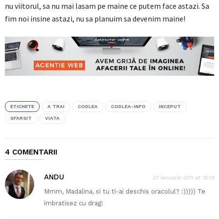
nu viitorul, sa nu mai lasam pe maine ce putem face astazi. Sa
fim noi insine astazi, nu sa planuim sa devenim maine!
ETICHETE
A TRAI
CODLEA
CODLEA-INFO
INCEPUT
SFARSIT
VIATA
4 COMENTARII
ANDU
27 ianuarie 2011 at 15:19
Mmm, Madalina, si tu ti-ai deschis oracolul? :))))) Te
imbratisez cu drag!