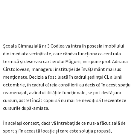
Școala Gimnazială nr 3 Codlea va intra în posesia imobilului
din imediata vecinătate, care cândva funcționa ca centrala
termică și deservea cartierului Măgurii, ne spune prof. Adriana
Cîrstolovean, managerul instituției de învățământ mai sus
menționate. Decizia a fost luată în cadrul ședinței CL a lunii
octombrie, în cadrul căreia consilierii au decis că în acest spațiu
reamenajat, având utilitățile funcționale, se pot desfășura
cursuri, astfel încât copiii să nu mai fie nevoiți să frecventeze
cursurile după-amiaza.
În același context, dacă vă întrebați de ce nu s-a făcut sală de
sport și în această locație și care este soluția propusă,