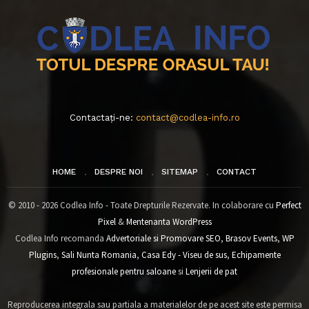
Contactați-ne:
contact@codlea-info.ro
HOME
DESPRE NOI
SITEMAP
CONTACT
© 2010 - 2026 Codlea Info - Toate Drepturile Rezervate. In colaborare cu
Perfect
Pixel
&
Mentenanta WordPress
Codlea Info recomanda
Advertoriale si Promovare SEO
,
Brasov Events
,
WP
Plugins
,
Sali Nunta Romania
,
Casa Edy - Viseu de sus
,
Echipamente
profesionale pentru saloane
si
Lenjerii de pat
Reproducerea integrala sau partiala a materialelor de pe acest site este permisa