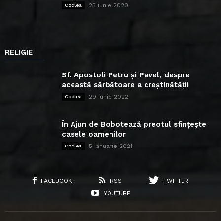
25 iunie 2020
Codlea
RELIGIE
Sf. Apostoli Petru și Pavel, despre
această sărbătoare a creștinătății
29 iunie 2022
Codlea
În Ajun de Bobotează preotul sfințește
casele oamenilor
5 ianuarie 2021
Codlea
FACEBOOK
RSS
TWITTER
YOUTUBE