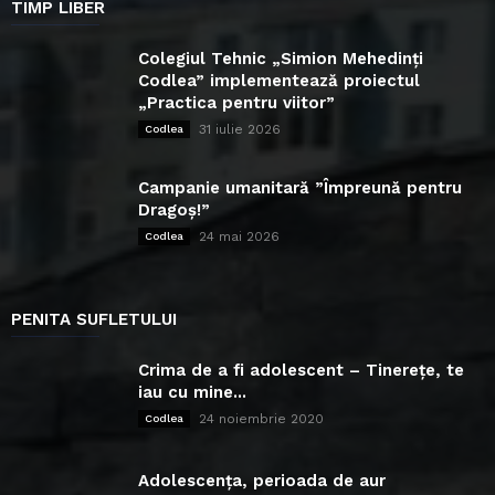
TIMP LIBER
Colegiul Tehnic „Simion Mehedinți
Codlea” implementează proiectul
„Practica pentru viitor”
31 iulie 2026
Codlea
Campanie umanitară ”Împreună pentru
Dragoș!”
24 mai 2026
Codlea
PENITA SUFLETULUI
Crima de a fi adolescent – Tinerețe, te
iau cu mine...
24 noiembrie 2020
Codlea
Adolescența, perioada de aur