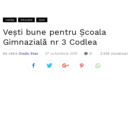
Codlea
Educatie
Scoli
Vești bune pentru Școala
Gimnazială nr 3 Codlea
De către
Ovidiu Stan
27 octombrie 2015
0
2.226 vizualizari