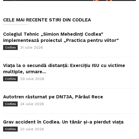
CELE MAI RECENTE STIRI DIN CODLEA
Colegiul Tehnic „Simion Mehedinți Codlea”
implementează proiectul „Practica pentru viitor”
31 iulie 2026
Codlea
Viața la o secundă distanță: Exercițiu ISU cu victime
multiple, urmare...
29 iulie 2026
Codlea
Autotren răsturnat pe DN73A, Pârâul Rece
24 iulie 2026
Codlea
Grav accident în Codlea. Un tânăr și-a pierdut viața
23 iulie 2026
Codlea