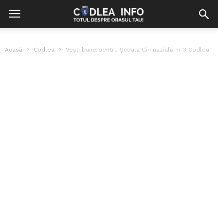
Acasă
Codlea
Vești bune pentru Școala Gimnazială nr 3 Codlea