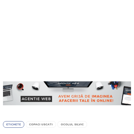
ETICHETE
COPACI USCATI
OCOLUL SILVIC