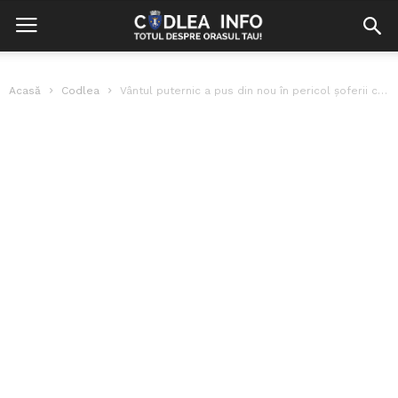
Acasă
Codlea
Vântul puternic a pus din nou în pericol șoferii care au tranzitat...