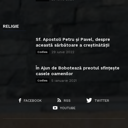
RELIGIE
Sf. Apostoli Petru și Pavel, despre
această sărbătoare a creștinătății
29 iunie 2022
Codlea
În Ajun de Bobotează preotul sfințește
casele oamenilor
5 ianuarie 2021
Codlea
FACEBOOK
RSS
TWITTER
YOUTUBE