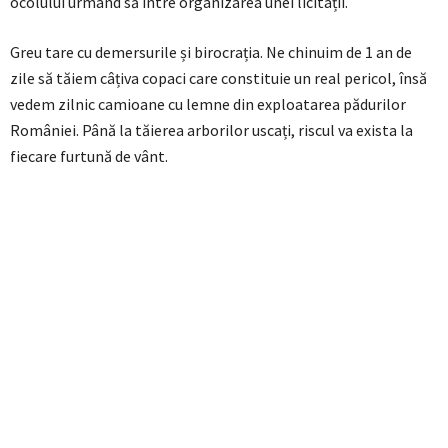
ocolului urmând să intre organizarea unei licitații.
Greu tare cu demersurile și birocrația. Ne chinuim de 1 an de
zile să tăiem câțiva copaci care constituie un real pericol, însă
vedem zilnic camioane cu lemne din exploatarea pădurilor
României. Până la tăierea arborilor uscați, riscul va exista la
fiecare furtună de vânt.