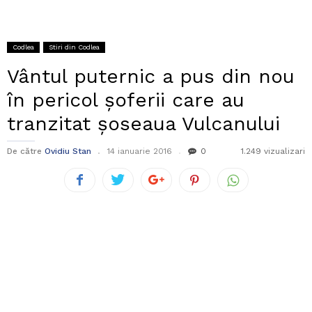
Codlea
Stiri din Codlea
Vântul puternic a pus din nou
în pericol șoferii care au
tranzitat șoseaua Vulcanului
De către
Ovidiu Stan
14 ianuarie 2016
0
1.249 vizualizari