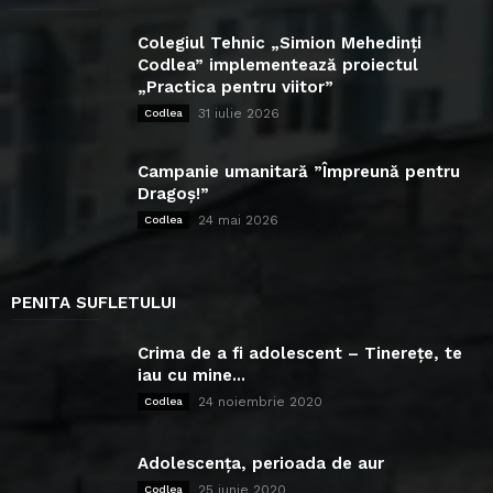
Colegiul Tehnic „Simion Mehedinți
Codlea” implementează proiectul
„Practica pentru viitor”
31 iulie 2026
Codlea
Campanie umanitară ”Împreună pentru
Dragoș!”
24 mai 2026
Codlea
PENITA SUFLETULUI
Crima de a fi adolescent – Tinerețe, te
iau cu mine...
24 noiembrie 2020
Codlea
Adolescența, perioada de aur
25 iunie 2020
Codlea