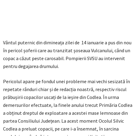
Vântul puternic din dimineața zilei de 14 ianuarie a pus din nou
în pericol șoferii care au tranzitat șoseaua Vulcanului, când un
copac a căzut peste carosabil. Pompierii SVSU au intervenit
pentru degajarea drumului.
Pericolul apare pe fondul unei probleme mai vechi sesizată în
repetate rânduri chiar și de redacția noastră, respectiv riscul
prăbușirii copacilor uscați de la ieșire din Codlea. În urma
demersurilor efectuate, la finele anului trecut Primăria Codlea
a obținut dreptul de exploatare a acestei mase lemnoase din
partea Consiliului Județean. La acest moment Ocolul Silvic
Codlea a preluat copacii, pe care i-a însemnat, în sarcina