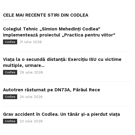
CELE MAI RECENTE STIRI DIN CODLEA
Colegiul Tehnic „Simion Mehedinți Codlea”
implementează proiectul „Practica pentru viitor”
31 iulie 2026
Codlea
Viața la o secundă distanță: Exercițiu ISU cu victime
multiple, urmare...
29 iulie 2026
Codlea
Autotren răsturnat pe DN73A, Pârâul Rece
24 iulie 2026
Codlea
Grav accident în Codlea. Un tânăr și-a pierdut viața
23 iulie 2026
Codlea