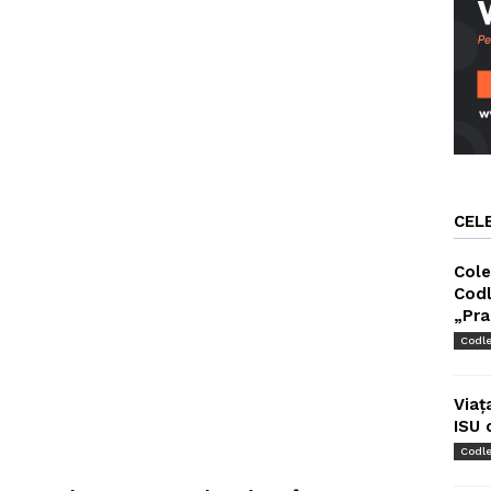
CEL
Cole
Codl
„Pra
Codl
Viaț
ISU 
Codl