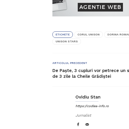
ETICHETE
CORUL UNISON
DORINA ROMA
UNISON STARS
ARTICOLUL PRECEDENT
De Paște, 3 cupluri vor petrece un s
de 3 zile la Cheile Grădiștei
Ovidiu Stan
https://codlea-info.ro
Jurnalist