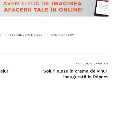
N
GEORGE DUMITRASCU
OPERA BRASOV
ARTICOLUL URMĂTOR
ejur
Soiuri alese în crama de vinuri
inaugurată la Râșnov