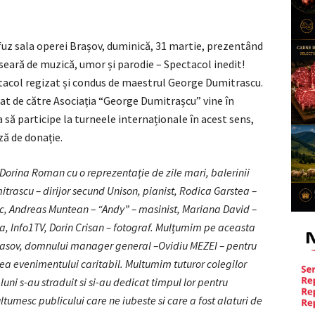
fuz sala operei Brașov, duminică, 31 martie, prezentând
seară de muzică, umor și parodie – Spectacol inedit!
ol regizat și condus de maestrul George Dumitrascu.
izat de către Asociația “George Dumitrașcu” vine în
ta să participe la turneele internaționale în acest sens,
ză de donație.
 Dorina Roman cu o reprezentație de zile mari, balerinii
trascu – dirijor secund Unison, pianist, Rodica Garstea –
ic, Andreas Muntean – “Andy” – masinist, Mariana David –
a, Info1TV, Dorin Crisan – fotograf. Mulțumim pe aceasta
Brasov, domnului manager general –Ovidiu MEZEI – pentru
area evenimentului caritabil. Multumim tuturor colegilor
uni s-au straduit si si-au dedicat timpul lor pentru
umesc publicului care ne iubeste si care a fost alaturi de