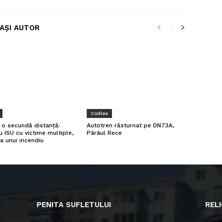
LAȘI AUTOR
Codlea
a o secundă distanță:
Autotren răsturnat pe DN73A,
u ISU cu victime multiple,
Pârâul Rece
a unui incendiu
PENITA SUFLETULUI
RELI