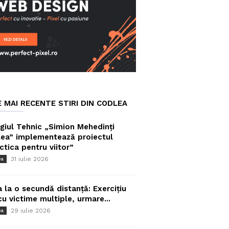
E MAI RECENTE STIRI DIN CODLEA
giul Tehnic „Simion Mehedinți
ea” implementează proiectul
ctica pentru viitor”
31 iulie 2026
ea
a la o secundă distanță: Exercițiu
cu victime multiple, urmare...
29 iulie 2026
ea