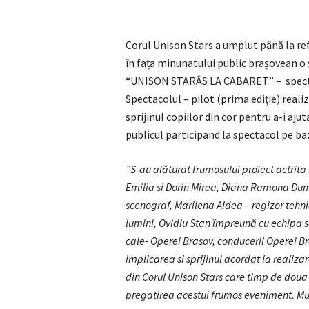
Corul Unison Stars a umplut până la re
în fața minunatului public brașovean o 
“UNISON STARÂS LA CABARET” – spectac
Spectacolul – pilot (prima ediție) real
sprijinul copiilor din cor pentru a-i aju
publicul participand la spectacol pe ba
”S-au alăturat frumosului proiect actrita
Emilia si Dorin Mirea, Diana Ramona Dumi
scenograf, Marilena Aldea – regizor tehn
lumini, Ovidiu Stan împreună cu echipa s
cale- Operei Brasov, conducerii Operei 
implicarea si sprijinul acordat la realiz
din Corul Unison Stars care timp de doua l
pregatirea acestui frumos eveniment. Mult