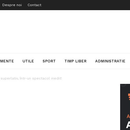
Despre noi
Contact
IMENTE
UTILE
SPORT
TIMP LIBER
ADMINISTRATIE
superlativ, într-un spectacol inedit!