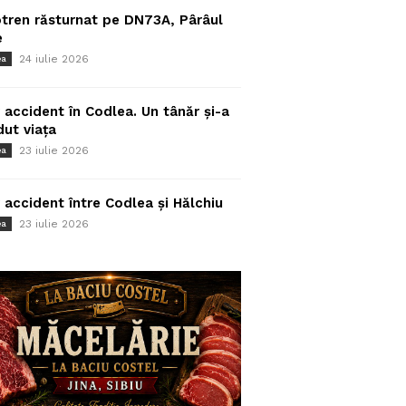
tren răsturnat pe DN73A, Pârâul
e
24 iulie 2026
ea
 accident în Codlea. Un tânăr și-a
dut viața
23 iulie 2026
ea
 accident între Codlea și Hălchiu
23 iulie 2026
ea