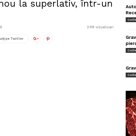
nou la superlativ, într-un
Auto
Rec
Codl
0
2.119 vizualizari
Grav
uiți pe Twitter
pier
Codl
Grav
Codl