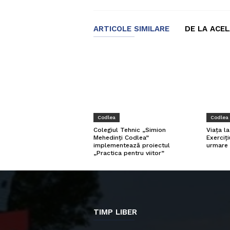
ARTICOLE SIMILARE
DE LA ACE
Codlea
Codlea
Viața l
Colegiul Tehnic „Simion
Exerciți
Mehedinți Codlea”
urmare 
implementează proiectul
„Practica pentru viitor”
TIMP LIBER