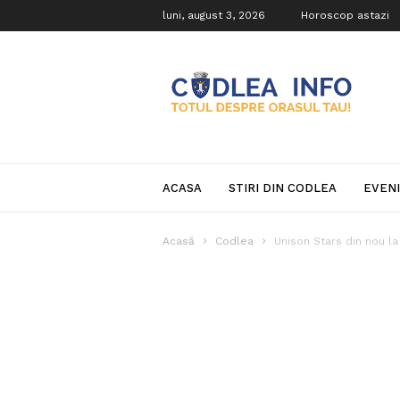
luni, august 3, 2026
Horoscop astazi
Codlea
Info
ACASA
STIRI DIN CODLEA
EVEN
Acasă
Codlea
Unison Stars din nou la 