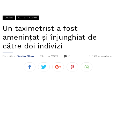
Codlea
Stiri din Codlea
Un taximetrist a fost
amenințat și înjunghiat de
către doi indivizi
De către
Ovidiu Stan
24 mai 2021
0
5.023 vizualizari