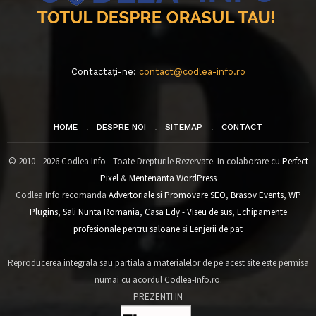
Contactați-ne:
contact@codlea-info.ro
HOME
DESPRE NOI
SITEMAP
CONTACT
© 2010 - 2026 Codlea Info - Toate Drepturile Rezervate. In colaborare cu
Perfect
Pixel
&
Mentenanta WordPress
Codlea Info recomanda
Advertoriale si Promovare SEO
,
Brasov Events
,
WP
Plugins
,
Sali Nunta Romania
,
Casa Edy - Viseu de sus
,
Echipamente
profesionale pentru saloane
si
Lenjerii de pat
Reproducerea integrala sau partiala a materialelor de pe acest site este permisa
numai cu acordul Codlea-Info.ro.
PREZENTI IN