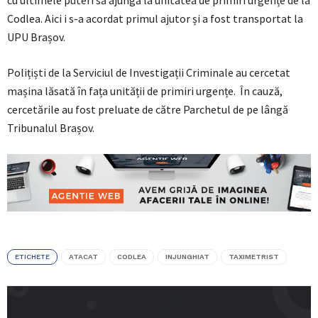
cu ultimele puteri să ajungă la unitatea de primiri urgențe de la
Codlea. Aici i s-a acordat primul ajutor și a fost transportat la
UPU Brașov.
Polițiști de la Serviciul de Investigații Criminale au cercetat
mașina lăsată în fața unității de primiri urgențe. În cauză,
cercetările au fost preluate de către Parchetul de pe lângă
Tribunalul Brașov.
ETICHETE
ATACAT
CODLEA
INJUNGHIAT
TAXIMETRIST