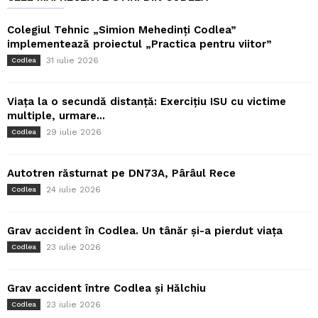
Colegiul Tehnic „Simion Mehedinți Codlea”
implementează proiectul „Practica pentru viitor”
31 iulie 2026
Codlea
Viața la o secundă distanță: Exercițiu ISU cu victime
multiple, urmare...
29 iulie 2026
Codlea
Autotren răsturnat pe DN73A, Pârâul Rece
24 iulie 2026
Codlea
Grav accident în Codlea. Un tânăr și-a pierdut viața
23 iulie 2026
Codlea
Grav accident între Codlea și Hălchiu
23 iulie 2026
Codlea