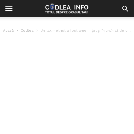
Acasă
Codlea
Un taximetrist a fost amenințat și înjunghiat de către doi indivizi