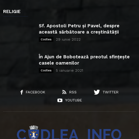
RELIGIE
Sf. Apostoli Petru și Pavel, despre
această sărbătoare a creștinătății
29 iunie 2022
Codlea
În Ajun de Bobotează preotul sfințește
casele oamenilor
5 ianuarie 2021
Codlea
FACEBOOK
RSS
TWITTER
YOUTUBE