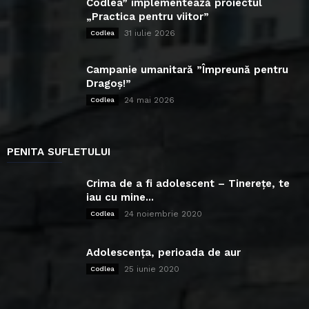
Codlea” implementează proiectul
„Practica pentru viitor”
31 iulie 2026
Codlea
Campanie umanitară ”Împreună pentru
Dragoș!”
24 mai 2026
Codlea
PENITA SUFLETULUI
Crima de a fi adolescent – Tinerețe, te
iau cu mine...
24 noiembrie 2020
Codlea
Adolescența, perioada de aur
25 iunie 2020
Codlea