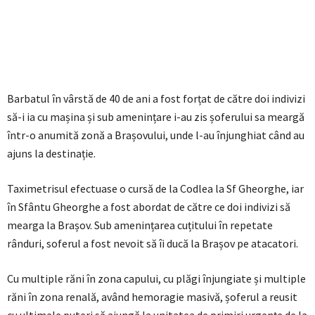
Barbatul în vârstă de 40 de ani a fost forțat de către doi indivizi
să-i ia cu mașina și sub amenințare i-au zis șoferului sa meargă
într-o anumită zonă a Brașovului, unde l-au înjunghiat când au
ajuns la destinație.
Taximetrisul efectuase o cursă de la Codlea la Sf Gheorghe, iar
în Sfântu Gheorghe a fost abordat de către ce doi indivizi să
mearga la Brașov. Sub amenințarea cuțitului în repetate
rânduri, soferul a fost nevoit să îi ducă la Brașov pe atacatori.
Cu multiple răni în zona capului, cu plăgi înjungiate și multiple
răni în zona renală, având hemoragie masivă, șoferul a reusit