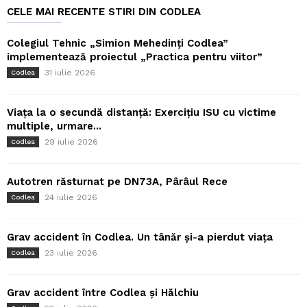
CELE MAI RECENTE STIRI DIN CODLEA
Colegiul Tehnic „Simion Mehedinți Codlea”
implementează proiectul „Practica pentru viitor”
31 iulie 2026
Codlea
Viața la o secundă distanță: Exercițiu ISU cu victime
multiple, urmare...
29 iulie 2026
Codlea
Autotren răsturnat pe DN73A, Pârâul Rece
24 iulie 2026
Codlea
Grav accident în Codlea. Un tânăr și-a pierdut viața
23 iulie 2026
Codlea
Grav accident între Codlea și Hălchiu