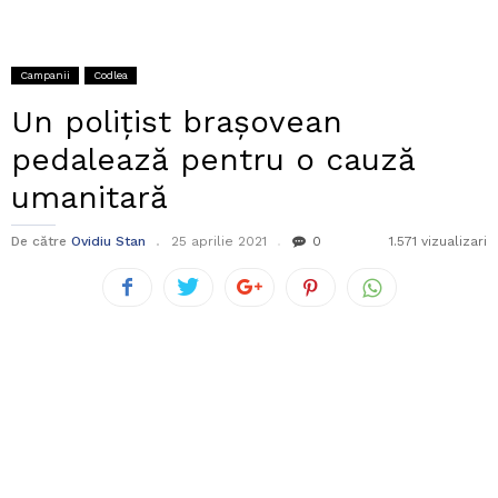
Campanii
Codlea
Un polițist brașovean
pedalează pentru o cauză
umanitară
De către
Ovidiu Stan
25 aprilie 2021
0
1.571 vizualizari