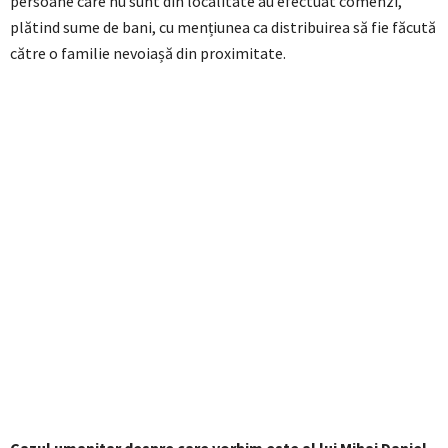
persoane care nu sunt din localitate au efectuat comenzi,
plătind sume de bani, cu mențiunea ca distribuirea să fie făcută
către o familie nevoiașă din proximitate.