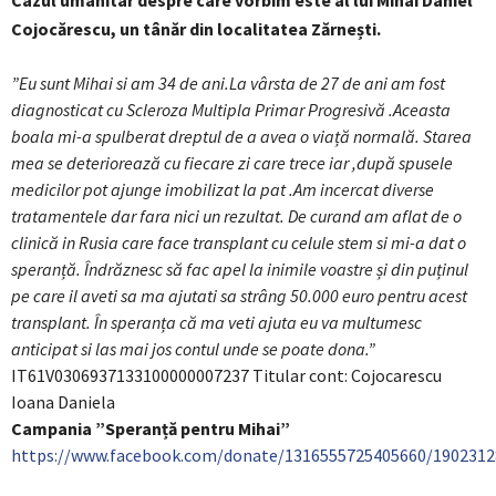
Cazul umanitar despre care vorbim este al lui Mihai Daniel
Cojocărescu, un tânăr din localitatea Zărnești.
”Eu sunt Mihai si am 34 de ani.La vârsta de 27 de ani am fost
diagnosticat cu Scleroza Multipla Primar Progresivă .Aceasta
boala mi-a spulberat dreptul de a avea o viață normală. Starea
mea se deteriorează cu fiecare zi care trece iar ,după spusele
medicilor pot ajunge imobilizat la pat .Am incercat diverse
tratamentele dar fara nici un rezultat. De curand am aflat de o
clinică in Rusia care face transplant cu celule stem si mi-a dat o
speranță. Îndrăznesc să fac apel la inimile voastre și din puținul
pe care il aveti sa ma ajutati sa strâng 50.000 euro pentru acest
transplant. În speranța că ma veti ajuta eu va multumesc
anticipat si las mai jos contul unde se poate dona.”
IT61V0306937133100000007237 Titular cont: Cojocarescu
Ioana Daniela
Campania ”Speranță pentru Mihai”
https://www.facebook.com/donate/1316555725405660/1902312