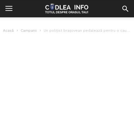
Acasă
Campanii
Un polițist brașovean pedalează pentru o cauză umanitară