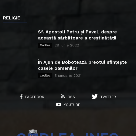
RELIGIE
Sf. Apostoli Petru și Pavel, despre
această sărbătoare a creștinătății
29 iunie 2022
Codlea
În Ajun de Bobotează preotul sfințește
casele oamenilor
5 ianuarie 2021
Codlea
FACEBOOK
RSS
TWITTER
YOUTUBE