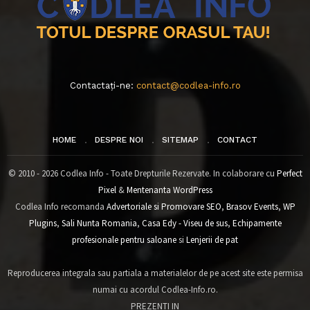
Contactați-ne:
contact@codlea-info.ro
HOME
DESPRE NOI
SITEMAP
CONTACT
© 2010 - 2026 Codlea Info - Toate Drepturile Rezervate. In colaborare cu
Perfect
Pixel
&
Mentenanta WordPress
Codlea Info recomanda
Advertoriale si Promovare SEO
,
Brasov Events
,
WP
Plugins
,
Sali Nunta Romania
,
Casa Edy - Viseu de sus
,
Echipamente
profesionale pentru saloane
si
Lenjerii de pat
Reproducerea integrala sau partiala a materialelor de pe acest site este permisa
numai cu acordul Codlea-Info.ro.
PREZENTI IN