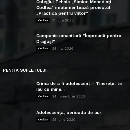
Colegiul Tehnic „Simion Mehedinți
Codlea” implementează proiectul
„Practica pentru viitor”
31 iulie 2026
Codlea
Campanie umanitară ”Împreună pentru
Dragoș!”
24 mai 2026
Codlea
PENITA SUFLETULUI
Crima de a fi adolescent – Tinerețe, te
iau cu mine...
24 noiembrie 2020
Codlea
Adolescența, perioada de aur
25 iunie 2020
Codlea