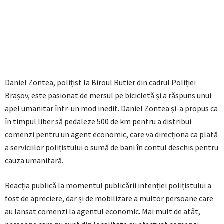
Daniel Zontea, polițist la Biroul Rutier din cadrul Poliției
Brașov, este pasionat de mersul pe bicicletă și a răspuns unui
apel umanitar într-un mod inedit. Daniel Zontea și-a propus ca
în timpul liber să pedaleze 500 de km pentru a distribui
comenzi pentru un agent economic, care va direcționa ca plată
a serviciilor polițistului o sumă de bani în contul deschis pentru
cauza umanitară.
Reacția publică la momentul publicării intenției polițistului a
fost de apreciere, dar și de mobilizare a multor persoane care
au lansat comenzi la agentul economic. Mai mult de atât,