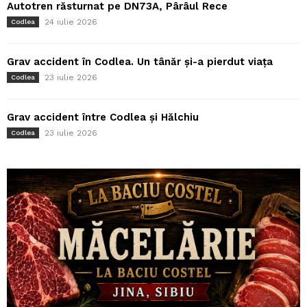
Autotren răsturnat pe DN73A, Pârâul Rece
24 iulie 2026
Codlea
Grav accident în Codlea. Un tânăr și-a pierdut viața
23 iulie 2026
Codlea
Grav accident între Codlea și Hălchiu
23 iulie 2026
Codlea