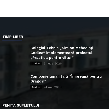
TIMP LIBER
Colegiul Tehnic „Simion Mehedinți
Codlea” implementează proiectul
„Practica pentru viitor”
31 iulie 2026
Codlea
Campanie umanitară ”Împreună pentru
Dragoș!”
24 mai 2026
Codlea
PENITA SUFLETULUI