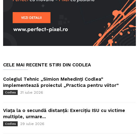
CELE MAI RECENTE STIRI DIN CODLEA
Colegiul Tehnic „Simion Mehedinți Codlea”
implementează proiectul „Practica pentru viitor”
31 iulie 2026
Codlea
Viața la o secundă distanță: Exercițiu ISU cu victime
multiple, urmare...
29 iulie 2026
Codlea