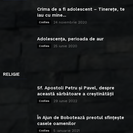
Crima de a fi adolescent – Tinerețe, te
iau cu mine...
24 noiembrie 2020
Codlea
Adolescența, perioada de aur
25 iunie 2020
Codlea
RELIGIE
Sf. Apostoli Petru și Pavel, despre
această sărbătoare a creștinătății
29 iunie 2022
Codlea
În Ajun de Bobotează preotul sfințește
casele oamenilor
5 ianuarie 2021
Codlea