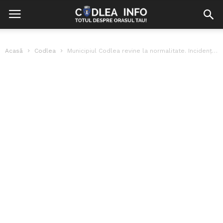
Acasă
Codlea
Municipiul Codlea revine la normalitate. Incidența a scăzut sub 3 cazuri la...