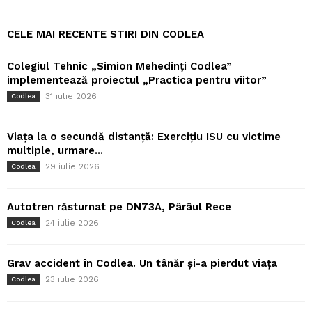
CELE MAI RECENTE STIRI DIN CODLEA
Colegiul Tehnic „Simion Mehedinți Codlea”
implementează proiectul „Practica pentru viitor”
31 iulie 2026
Codlea
Viața la o secundă distanță: Exercițiu ISU cu victime
multiple, urmare...
29 iulie 2026
Codlea
Autotren răsturnat pe DN73A, Pârâul Rece
24 iulie 2026
Codlea
Grav accident în Codlea. Un tânăr și-a pierdut viața
23 iulie 2026
Codlea