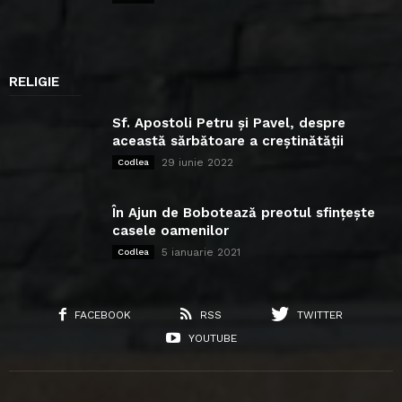
RELIGIE
Sf. Apostoli Petru și Pavel, despre
această sărbătoare a creștinătății
29 iunie 2022
Codlea
În Ajun de Bobotează preotul sfințește
casele oamenilor
5 ianuarie 2021
Codlea
FACEBOOK
RSS
TWITTER
YOUTUBE