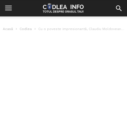
Acasă
Codlea
Cu o poveste impresionantă, Claudiu Moldoveanu deschide prima ediție ”Anuala Artelor Codlene”