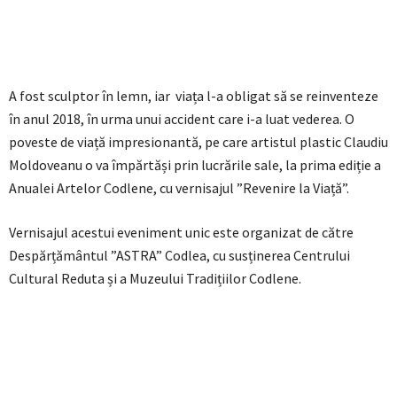
A fost sculptor în lemn, iar viața l-a obligat să se reinventeze
în anul 2018, în urma unui accident care i-a luat vederea. O
poveste de viață impresionantă, pe care artistul plastic Claudiu
Moldoveanu o va împărtăși prin lucrările sale, la prima ediție a
Anualei Artelor Codlene, cu vernisajul ”Revenire la Viață”.
Vernisajul acestui eveniment unic este organizat de către
Despărțământul ”ASTRA” Codlea, cu susținerea Centrului
Cultural Reduta și a Muzeului Tradițiilor Codlene.