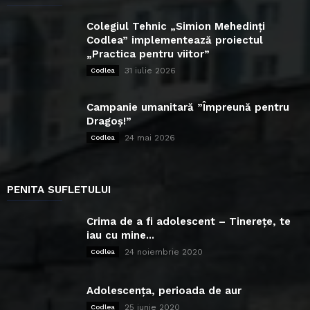
Colegiul Tehnic „Simion Mehedinți
Codlea” implementează proiectul
„Practica pentru viitor”
31 iulie 2026
Codlea
Campanie umanitară ”Împreună pentru
Dragoș!”
24 mai 2026
Codlea
PENITA SUFLETULUI
Crima de a fi adolescent – Tinerețe, te
iau cu mine...
24 noiembrie 2020
Codlea
Adolescența, perioada de aur
25 iunie 2020
Codlea