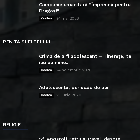
Campanie umanitară ”Împreună pentru
Dragoș!”
24 mai 2026
Codlea
PENITA SUFLETULUI
Crima de a fi adolescent – Tinerețe, te
iau cu mine...
24 noiembrie 2020
Codlea
Adolescența, perioada de aur
25 iunie 2020
Codlea
RELIGIE
Sf. Apostoli Petru și Pavel, despre