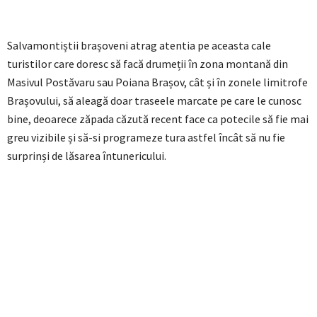
Salvamontiștii brașoveni atrag atentia pe aceasta cale
turistilor care doresc să facă drumeții în zona montană din
Masivul Postăvaru sau
Poiana
Brașov, cât și în zonele limitrofe
Brașovului, să aleagă doar traseele marcate pe care le cunosc
bine, deoarece zăpada căzută recent face ca potecile să fie mai
greu vizibile și să-si programeze tura astfel încât să nu fie
surprinși de lăsarea întunericului.