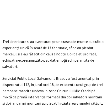
Trei tineri care s-au aventurat pe un traseu de munte au trăit o
experiență unică în seară de 17 februarie, când au pierdut
marcajul și s-au rătăcit din cauza nopții. Doi băieți și o fată,
echipați necorespunzător, au dat emoții echipei mixte de
salvatori.
Serviciul Public Local
Salvamont
Brasov a fost anuntat prin
dispeceratul 112, in jurul orei 18, de existenta unui grup de trei
persoane ratacite undeva in zona Crucurului Mic. O echipă
mixtă de primă intervenție formată din
doi salvatori montani
și doi jandarmi montani au plecat în căutarea grupului rătăcit,