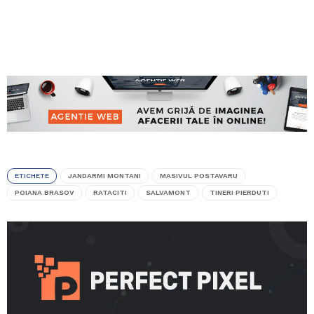
ETICHETE
JANDARMI MONTANI
MASIVUL POSTAVARU
POIANA BRASOV
RATACITI
SALVAMONT
TINERI PIERDUTI