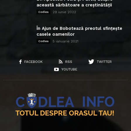
această sărbătoare a creștinătății
29 iunie 2022
Codlea
În Ajun de Bobotează preotul sfințește
casele oamenilor
5 ianuarie 2021
Codlea
FACEBOOK
RSS
TWITTER
YOUTUBE