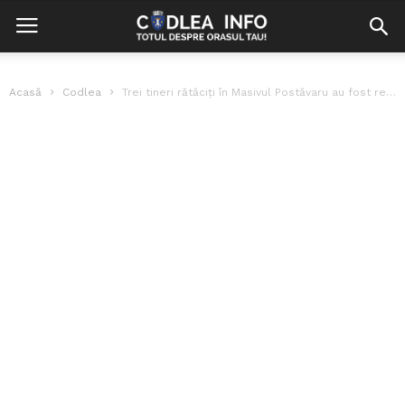
Acasă
Codlea
Trei tineri rătăciți în Masivul Postăvaru au fost recuperați de jandarmii montani...