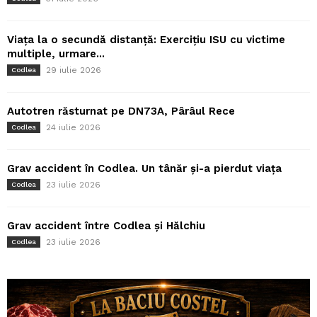
Viața la o secundă distanță: Exercițiu ISU cu victime
multiple, urmare...
29 iulie 2026
Codlea
Autotren răsturnat pe DN73A, Pârâul Rece
24 iulie 2026
Codlea
Grav accident în Codlea. Un tânăr și-a pierdut viața
23 iulie 2026
Codlea
Grav accident între Codlea și Hălchiu
23 iulie 2026
Codlea