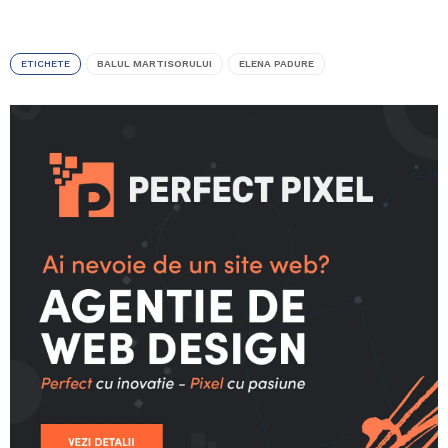
ETICHETE
BALUL MARTISORULUI
ELENA PADURE