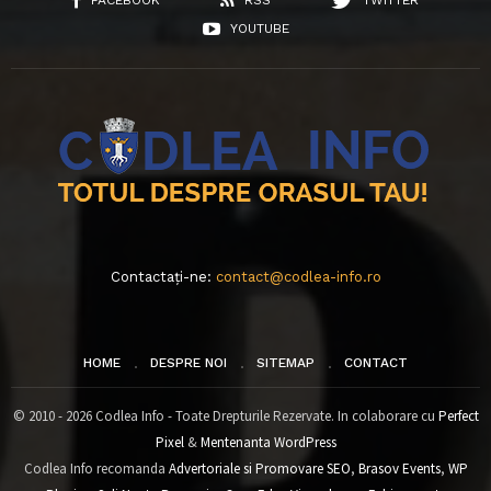
FACEBOOK
RSS
TWITTER
YOUTUBE
Contactați-ne:
contact@codlea-info.ro
HOME
DESPRE NOI
SITEMAP
CONTACT
© 2010 - 2026 Codlea Info - Toate Drepturile Rezervate. In colaborare cu
Perfect
Pixel
&
Mentenanta WordPress
Codlea Info recomanda
Advertoriale si Promovare SEO
,
Brasov Events
,
WP