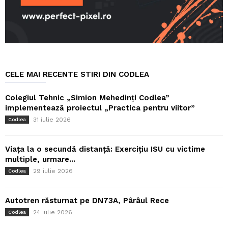
CELE MAI RECENTE STIRI DIN CODLEA
Colegiul Tehnic „Simion Mehedinți Codlea”
implementează proiectul „Practica pentru viitor”
31 iulie 2026
Codlea
Viața la o secundă distanță: Exercițiu ISU cu victime
multiple, urmare...
29 iulie 2026
Codlea
Autotren răsturnat pe DN73A, Pârâul Rece
24 iulie 2026
Codlea