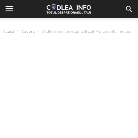
Acasă
Codlea
Codlenii sunt invitați la Balul Mărțisorului, ediția a XVII-a