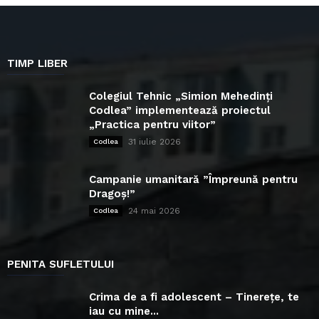
TIMP LIBER
Colegiul Tehnic „Simion Mehedinți
Codlea” implementează proiectul
„Practica pentru viitor”
31 iulie 2026
Codlea
Campanie umanitară ”Împreună pentru
Dragoș!”
24 mai 2026
Codlea
PENITA SUFLETULUI
Crima de a fi adolescent – Tinerețe, te
iau cu mine...