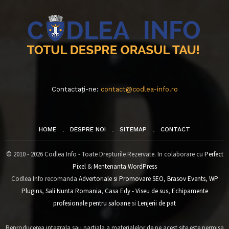
Contactați-ne:
contact@codlea-info.ro
HOME
DESPRE NOI
SITEMAP
CONTACT
© 2010 - 2026 Codlea Info - Toate Drepturile Rezervate. In colaborare cu
Perfect
Pixel
&
Mentenanta WordPress
Codlea Info recomanda
Advertoriale si Promovare SEO
,
Brasov Events
,
WP
Plugins
,
Sali Nunta Romania
,
Casa Edy - Viseu de sus
,
Echipamente
profesionale pentru saloane
si
Lenjerii de pat
Reproducerea integrala sau partiala a materialelor de pe acest site este permisa