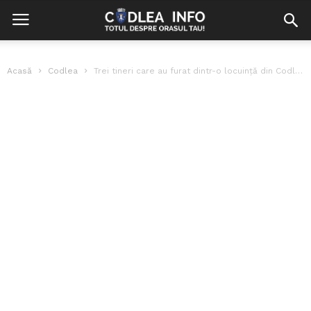
Acasă
Codlea
Trei tineri care au furat dintr-o locuință din Codlea, prinși de polițiști