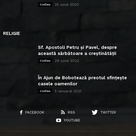
25 iunie 2020
Codlea
RELIGIE
Sf. Apostoli Petru și Pavel, despre
această sărbătoare a creștinătății
29 iunie 2022
Codlea
În Ajun de Bobotează preotul sfințește
casele oamenilor
5 ianuarie 2021
Codlea
FACEBOOK
RSS
TWITTER
YOUTUBE