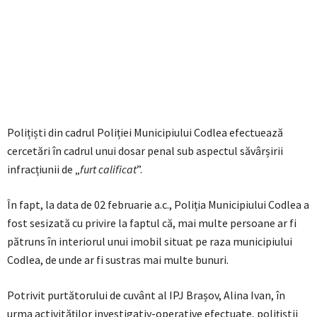
Polițiști din cadrul Poliției Municipiului Codlea efectuează
cercetări în cadrul unui dosar penal sub aspectul săvârșirii
infracțiunii de „
furt calificat
”.
În fapt, la data de 02 februarie a.c., Poliția Municipiului Codlea a
fost sesizată cu privire la faptul că, mai multe persoane ar fi
pătruns în interiorul unui imobil situat pe raza municipiului
Codlea, de unde ar fi sustras mai multe bunuri.
Potrivit purtătorului de cuvânt al IPJ Brașov, Alina Ivan, în
urma activităților investigativ-operative efectuate, polițiștii