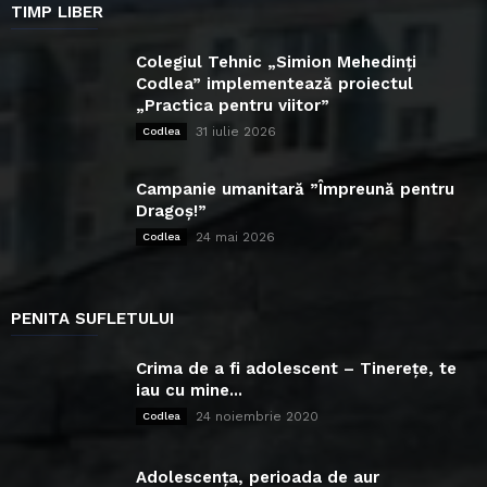
TIMP LIBER
Colegiul Tehnic „Simion Mehedinți
Codlea” implementează proiectul
„Practica pentru viitor”
31 iulie 2026
Codlea
Campanie umanitară ”Împreună pentru
Dragoș!”
24 mai 2026
Codlea
PENITA SUFLETULUI
Crima de a fi adolescent – Tinerețe, te
iau cu mine...
24 noiembrie 2020
Codlea
Adolescența, perioada de aur