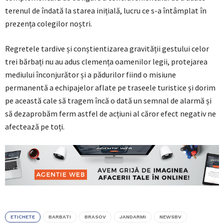
terenul de îndată la starea inițială, lucru ce s-a întâmplat în
prezența colegilor noștri.
Regretele tardive și conștientizarea gravității gestului celor
trei bărbați nu au adus clemența oamenilor legii, protejarea
mediului înconjurător și a pădurilor fiind o misiune
permanentă a echipajelor aflate pe traseele turistice și dorim
pe această cale să tragem încă o dată un semnal de alarmă și
să dezaprobăm ferm astfel de acțiuni al căror efect negativ ne
afectează pe toți.
ETICHETE
BARBATI
BRASOV
JANDARMI
NEWSBV