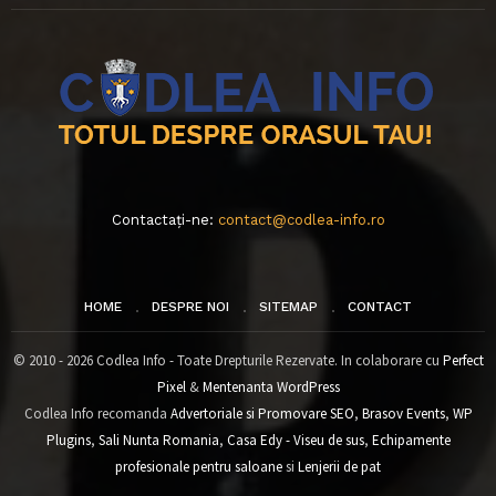
Contactați-ne:
contact@codlea-info.ro
HOME
DESPRE NOI
SITEMAP
CONTACT
© 2010 - 2026 Codlea Info - Toate Drepturile Rezervate. In colaborare cu
Perfect
Pixel
&
Mentenanta WordPress
Codlea Info recomanda
Advertoriale si Promovare SEO
,
Brasov Events
,
WP
Plugins
,
Sali Nunta Romania
,
Casa Edy - Viseu de sus
,
Echipamente
profesionale pentru saloane
si
Lenjerii de pat