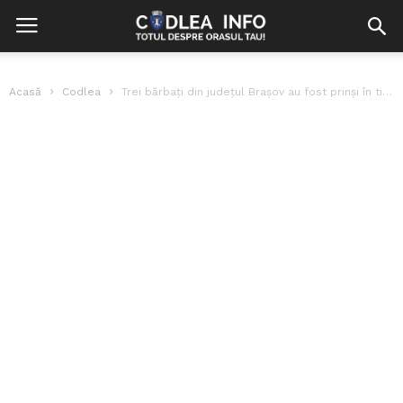
Acasă
Codlea
Trei bărbați din județul Brașov au fost prinși în timp de aruncau...