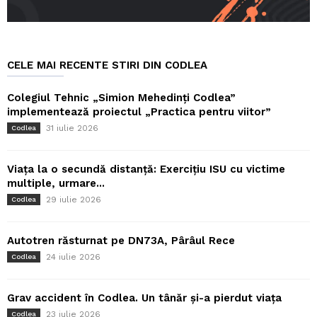
CELE MAI RECENTE STIRI DIN CODLEA
Colegiul Tehnic „Simion Mehedinți Codlea”
implementează proiectul „Practica pentru viitor”
31 iulie 2026
Codlea
Viața la o secundă distanță: Exercițiu ISU cu victime
multiple, urmare...
29 iulie 2026
Codlea
Autotren răsturnat pe DN73A, Pârâul Rece
24 iulie 2026
Codlea
Grav accident în Codlea. Un tânăr și-a pierdut viața
23 iulie 2026
Codlea