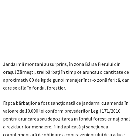
Jandarmii montani au surprins, în zona Bârsa Fierului din
orașul Zărnești, trei bărbați în timp ce aruncau o cantitate de
aproximativ 80 de kg de gunoi menajer într-o zonă ferită, dar
care se afla în fondul forestier.
Fapta bărbaților a fost sancționată de jandarmi cu amendă în
valoare de 10.000 lei conform prevederilor Legii 171/2010
pentru aruncarea sau depozitarea în fondul forestier național
a reziduurilor menajere, fiind aplicată și sancțiunea
complementară de obligare a contravenientului de a aduce