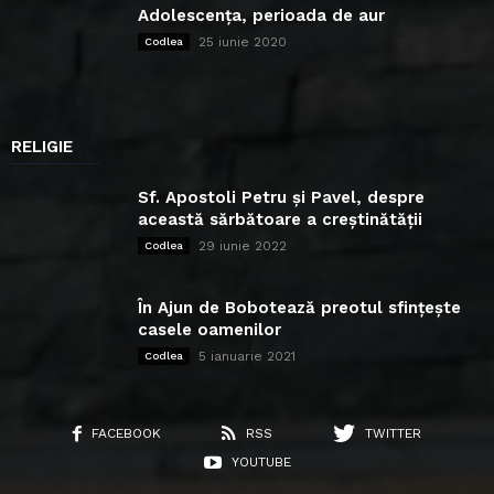
Adolescența, perioada de aur
25 iunie 2020
Codlea
RELIGIE
Sf. Apostoli Petru și Pavel, despre
această sărbătoare a creștinătății
29 iunie 2022
Codlea
În Ajun de Bobotează preotul sfințește
casele oamenilor
5 ianuarie 2021
Codlea
FACEBOOK
RSS
TWITTER
YOUTUBE