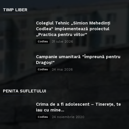
TIMP LIBER
Colegiul Tehnic „Simion Mehedinți
Codlea” implementează proiectul
„Practica pentru viitor”
31 iulie 2026
Codlea
Campanie umanitară ”Împreună pentru
Dragoș!”
24 mai 2026
Codlea
PENITA SUFLETULUI
Crima de a fi adolescent – Tinerețe, te
iau cu mine...
24 noiembrie 2020
Codlea