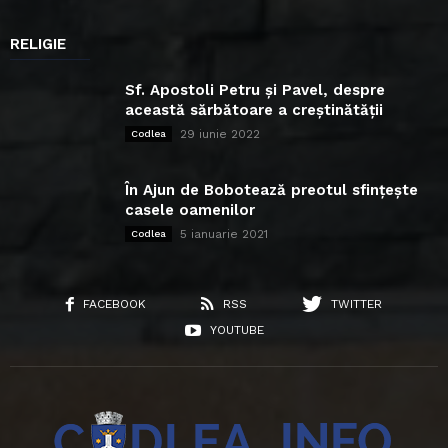
RELIGIE
Sf. Apostoli Petru și Pavel, despre
această sărbătoare a creștinătății
29 iunie 2022
Codlea
În Ajun de Bobotează preotul sfințește
casele oamenilor
5 ianuarie 2021
Codlea
FACEBOOK
RSS
TWITTER
YOUTUBE