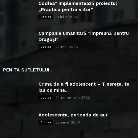
Codlea” implementează proiectul
„Practica pentru viitor”
31 iulie 2026
Codlea
Campanie umanitară ”Împreună pentru
Dragoș!”
24 mai 2026
Codlea
PENITA SUFLETULUI
Crima de a fi adolescent – Tinerețe, te
iau cu mine...
24 noiembrie 2020
Codlea
Adolescența, perioada de aur
25 iunie 2020
Codlea