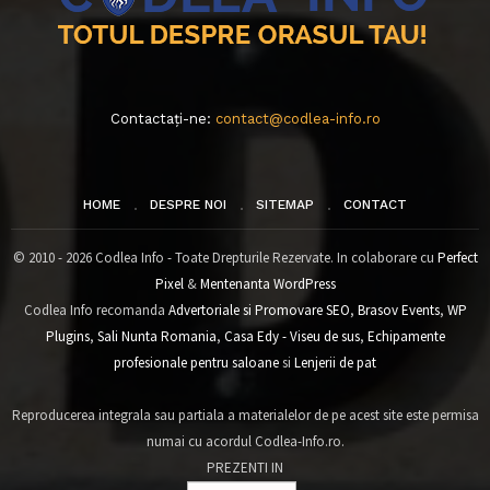
Contactați-ne:
contact@codlea-info.ro
HOME
DESPRE NOI
SITEMAP
CONTACT
© 2010 - 2026 Codlea Info - Toate Drepturile Rezervate. In colaborare cu
Perfect
Pixel
&
Mentenanta WordPress
Codlea Info recomanda
Advertoriale si Promovare SEO
,
Brasov Events
,
WP
Plugins
,
Sali Nunta Romania
,
Casa Edy - Viseu de sus
,
Echipamente
profesionale pentru saloane
si
Lenjerii de pat
Reproducerea integrala sau partiala a materialelor de pe acest site este permisa
numai cu acordul Codlea-Info.ro.
PREZENTI IN