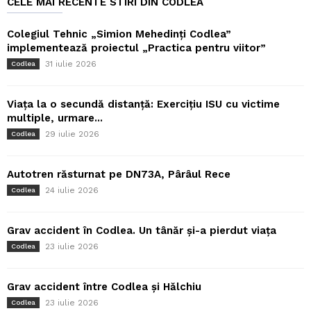
CELE MAI RECENTE STIRI DIN CODLEA
Colegiul Tehnic „Simion Mehedinți Codlea”
implementează proiectul „Practica pentru viitor”
31 iulie 2026
Codlea
Viața la o secundă distanță: Exercițiu ISU cu victime
multiple, urmare...
29 iulie 2026
Codlea
Autotren răsturnat pe DN73A, Pârâul Rece
24 iulie 2026
Codlea
Grav accident în Codlea. Un tânăr și-a pierdut viața
23 iulie 2026
Codlea
Grav accident între Codlea și Hălchiu
23 iulie 2026
Codlea