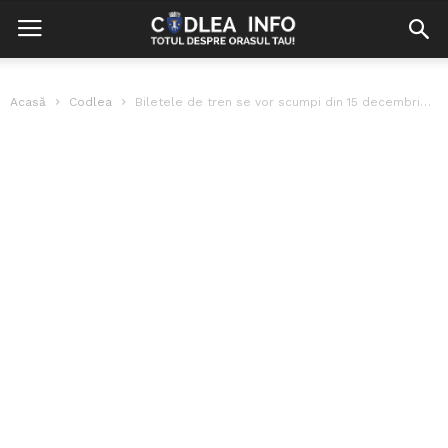
Acasă
Codlea
Biletele de tren se vor scumpi din 15 decembrie. Cât va trebui...