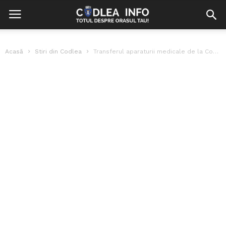
Acasă
Stiri din Codlea
Transferul aparaturii medicale de la Codlea,un drept sau ilegalitate?