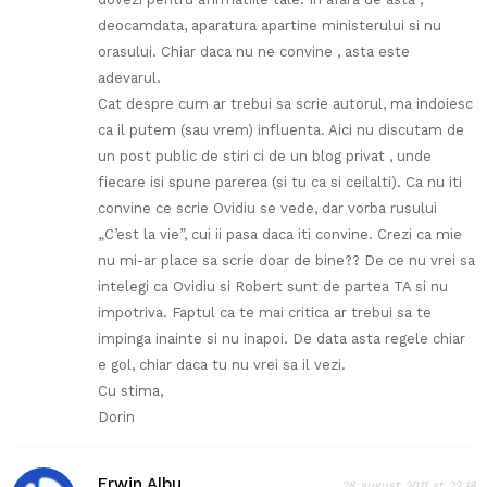
deocamdata, aparatura apartine ministerului si nu
orasului. Chiar daca nu ne convine , asta este
adevarul.
Cat despre cum ar trebui sa scrie autorul, ma indoiesc
ca il putem (sau vrem) influenta. Aici nu discutam de
un post public de stiri ci de un blog privat , unde
fiecare isi spune parerea (si tu ca si ceilalti). Ca nu iti
convine ce scrie Ovidiu se vede, dar vorba rusului
„C’est la vie”, cui ii pasa daca iti convine. Crezi ca mie
nu mi-ar place sa scrie doar de bine?? De ce nu vrei sa
intelegi ca Ovidiu si Robert sunt de partea TA si nu
impotriva. Faptul ca te mai critica ar trebui sa te
impinga inainte si nu inapoi. De data asta regele chiar
e gol, chiar daca tu nu vrei sa il vezi.
Cu stima,
Dorin
Erwin Albu
28 august 2011 at 22:18