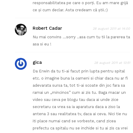
responsabilitatea pe care o porţi. Eu am mare grijă
ce şi cum declar. Asta credeam că ştii.:)
Robert Cadar
28 august 2011 at 14:00
Nu mai convins …sorry ..asa cum tu tii la parerea ta
asa si eu !
gica
28 august 2011 at 13:51
Da Erwin da tu ti-ai facut prin lupta pentru spital
etc. o imagine buna la oameni si chiar daca nu ar fi
adevarata sursa ta, tot ti-ai scoate din joc fara sa
ramai un „mincinos” cum ai zis tu. Baga macar un
video sau ceva pe blogu tau daca ai unde zice
secretaru ca vrea sa ia aparatura daca a ziso la
antena 3 sau realitatea tv, daca ai ceva. Nici tie nu
iti place numai cand se vorbeste, cand zicea
prefectu ca spitalu nu se inchide si tu ai zis ca vrei