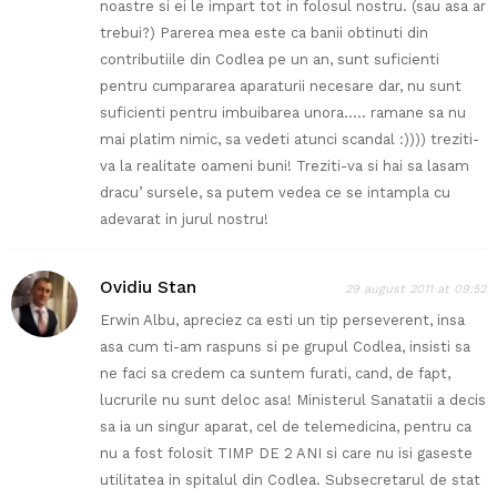
noastre si ei le impart tot in folosul nostru. (sau asa ar
trebui?) Parerea mea este ca banii obtinuti din
contributiile din Codlea pe un an, sunt suficienti
pentru cumpararea aparaturii necesare dar, nu sunt
suficienti pentru imbuibarea unora….. ramane sa nu
mai platim nimic, sa vedeti atunci scandal :)))) treziti-
va la realitate oameni buni! Treziti-va si hai sa lasam
dracu’ sursele, sa putem vedea ce se intampla cu
adevarat in jurul nostru!
Ovidiu Stan
29 august 2011 at 09:52
Erwin Albu, apreciez ca esti un tip perseverent, insa
asa cum ti-am raspuns si pe grupul Codlea, insisti sa
ne faci sa credem ca suntem furati, cand, de fapt,
lucrurile nu sunt deloc asa! Ministerul Sanatatii a decis
sa ia un singur aparat, cel de telemedicina, pentru ca
nu a fost folosit TIMP DE 2 ANI si care nu isi gaseste
utilitatea in spitalul din Codlea. Subsecretarul de stat