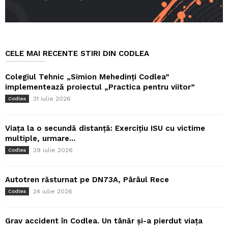
CELE MAI RECENTE STIRI DIN CODLEA
Colegiul Tehnic „Simion Mehedinți Codlea”
implementează proiectul „Practica pentru viitor”
31 iulie 2026
Codlea
Viața la o secundă distanță: Exercițiu ISU cu victime
multiple, urmare...
29 iulie 2026
Codlea
Autotren răsturnat pe DN73A, Pârâul Rece
24 iulie 2026
Codlea
Grav accident în Codlea. Un tânăr și-a pierdut viața