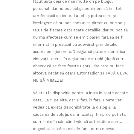
făcut asta deja de mai multe ori pe blogul
personal, dar nu pot obliga penimeni să îmi tot
urmărească scrierile. La fel aş putea cere şi
înţelegere că nu pot comunica direct cu oricine şi
relua de fiecare dată toate detaliile, dar nu pot să
nu mă afecteze cum se emit păreri fără să se fi
informat în prealabil cu adevărat şi în detaliu
asupra poziţiei mele.Desigur că putem identifica
vinovaţii tocmai în acţiunea de stradă (după cum
observ că se face foarte uşor) , dar care nu face
altceva decât să ceară autorităţilor să FACĂ CEVA,
NU SĂ MIMEZE!
Vă stau la dispoziţie pentru a intra în toate aceste
detalii, aici pe site, dar şi faţă în faţă. Poate veţi
vedea că există disponibilitate la dialog şi la
căutarea de soluţii, dar în acelaşi timp nu pot sta
cu mâinile în sân când văd că autorităţile sunt…
degeaba. Iar căciuleala în faţa lor nu e ceva