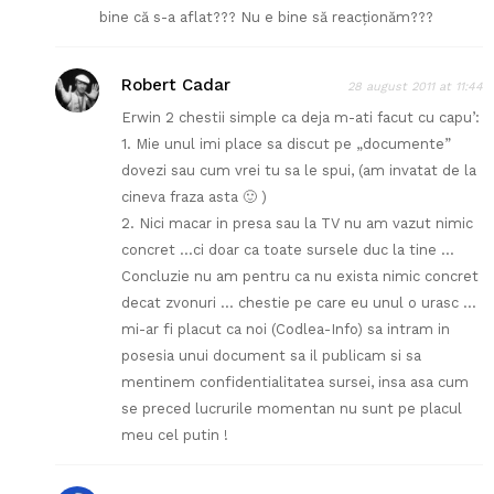
bine că s-a aflat??? Nu e bine să reacţionăm???
Robert Cadar
28 august 2011 at 11:44
Erwin 2 chestii simple ca deja m-ati facut cu capu’:
1. Mie unul imi place sa discut pe „documente”
dovezi sau cum vrei tu sa le spui, (am invatat de la
cineva fraza asta 🙂 )
2. Nici macar in presa sau la TV nu am vazut nimic
concret …ci doar ca toate sursele duc la tine …
Concluzie nu am pentru ca nu exista nimic concret
decat zvonuri … chestie pe care eu unul o urasc …
mi-ar fi placut ca noi (Codlea-Info) sa intram in
posesia unui document sa il publicam si sa
mentinem confidentialitatea sursei, insa asa cum
se preced lucrurile momentan nu sunt pe placul
meu cel putin !