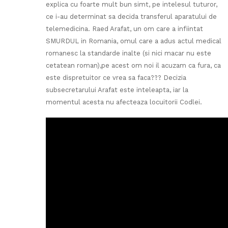
explica cu foarte mult bun simt, pe intelesul tuturor,
ce i-au determinat sa decida transferul aparatului de
telemedicina. Raed Arafat, un om care a infiintat
SMURDUL in Romania, omul care a adus actul medical
romanesc la standarde inalte (si nici macar nu este
cetatean roman),pe acest om noi il acuzam ca fura, ca
este dispretuitor ce vrea sa faca??? Decizia
subsecretarului Arafat este inteleapta, iar la
momentul acesta nu afecteaza locuitorii Codlei.