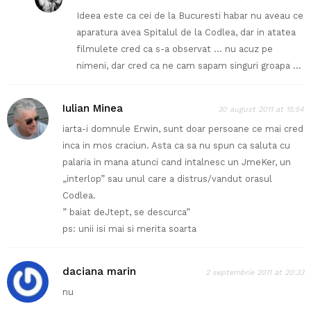
Ideea este ca cei de la Bucuresti habar nu aveau ce
aparatura avea Spitalul de la Codlea, dar in atatea
filmulete cred ca s-a observat … nu acuz pe
nimeni, dar cred ca ne cam sapam singuri groapa …
Iulian Minea
30 august 2011 at 15:54
iarta-i domnule Erwin, sunt doar persoane ce mai cred
inca in mos craciun. Asta ca sa nu spun ca saluta cu
palaria in mana atunci cand intalnesc un JmeKer, un
„interlop” sau unul care a distrus/vandut orasul
Codlea.
” baiat deJtept, se descurca”
ps: unii isi mai si merita soarta
daciana marin
2 septembrie 2011 at 20:33
nu