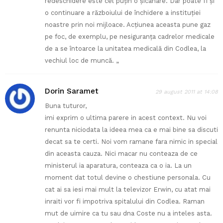
redeschidere este cel puţin o şicanare. Dar poate fi şi
o continuare a războiului de închidere a instituţiei
noastre prin noi mijloace. Acţiunea aceasta pune gaz
pe foc, de exemplu, pe nesiguranţa cadrelor medicale
de a se întoarce la unitatea medicală din Codlea, la
vechiul loc de muncă. „
Dorin Saramet
29 august 2011 at 14:08
Buna tuturor,
imi exprim o ultima parere in acest context. Nu voi
renunta niciodata la ideea mea ca e mai bine sa discuti
decat sa te certi. Noi vom ramane fara nimic in special
din aceasta cauza. Nici macar nu conteaza de ce
ministerul ia aparatura, conteaza ca o ia. La un
moment dat totul devine o chestiune personala. Cu
cat ai sa iesi mai mult la televizor Erwin, cu atat mai
inraiti vor fi impotriva spitalului din Codlea. Raman
mut de uimire ca tu sau dna Coste nu a inteles asta.