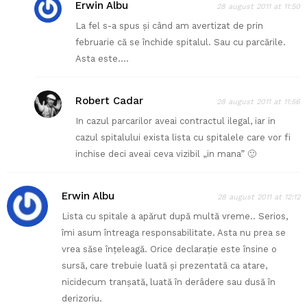
Erwin Albu
28 august 2011 at 11:50
La fel s-a spus şi când am avertizat de prin
februarie că se închide spitalul. Sau cu parcările.
Asta este….
Robert Cadar
28 august 2011 at 11:56
In cazul parcarilor aveai contractul ilegal, iar in
cazul spitalului exista lista cu spitalele care vor fi
inchise deci aveai ceva vizibil „in mana” 🙂
Erwin Albu
28 august 2011 at 12:12
Lista cu spitale a apărut după multă vreme.. Serios,
îmi asum întreaga responsabilitate. Asta nu prea se
vrea săse înţeleagă. Orice declaraţie este însine o
sursă, care trebuie luată şi prezentată ca atare,
nicidecum tranşată, luată în derâdere sau dusă în
derizoriu.