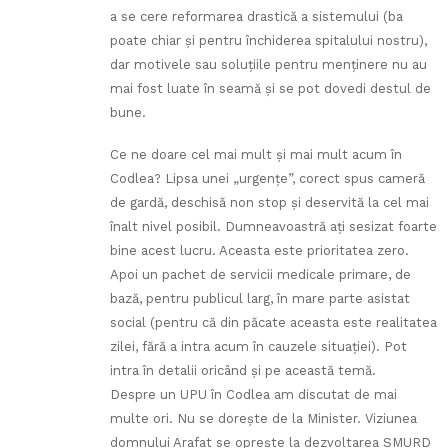
a se cere reformarea drastică a sistemului (ba
poate chiar şi pentru închiderea spitalului nostru),
dar motivele sau soluţiile pentru menţinere nu au
mai fost luate în seamă şi se pot dovedi destul de
bune.
Ce ne doare cel mai mult şi mai mult acum în
Codlea? Lipsa unei „urgenţe”, corect spus cameră
de gardă, deschisă non stop şi deservită la cel mai
înalt nivel posibil. Dumneavoastră aţi sesizat foarte
bine acest lucru. Aceasta este prioritatea zero.
Apoi un pachet de servicii medicale primare, de
bază, pentru publicul larg, în mare parte asistat
social (pentru că din păcate aceasta este realitatea
zilei, fără a intra acum în cauzele situaţiei). Pot
intra în detalii oricând şi pe această temă.
Despre un UPU în Codlea am discutat de mai
multe ori. Nu se doreşte de la Minister. Viziunea
domnului Arafat se opreşte la dezvoltarea SMURD