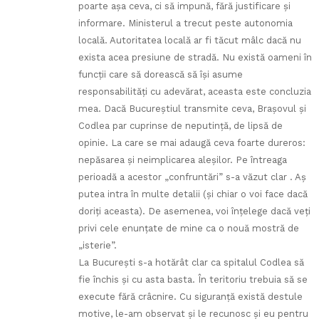
poarte aşa ceva, ci să impună, fără justificare şi
informare. Ministerul a trecut peste autonomia
locală. Autoritatea locală ar fi tăcut mâlc dacă nu
exista acea presiune de stradă. Nu există oameni în
funcţii care să dorească să îşi asume
responsabilităţi cu adevărat, aceasta este concluzia
mea. Dacă Bucureştiul transmite ceva, Braşovul şi
Codlea par cuprinse de neputinţă, de lipsă de
opinie. La care se mai adaugă ceva foarte dureros:
nepăsarea şi neimplicarea aleşilor. Pe întreaga
perioadă a acestor „confruntări” s-a văzut clar . Aş
putea intra în multe detalii (şi chiar o voi face dacă
doriţi aceasta). De asemenea, voi înţelege dacă veţi
privi cele enunţate de mine ca o nouă mostră de
„isterie”.
La Bucureşti s-a hotărât clar ca spitalul Codlea să
fie închis şi cu asta basta. În teritoriu trebuia să se
execute fără crâcnire. Cu siguranţă există destule
motive, le-am observat şi le recunosc şi eu pentru