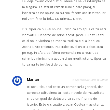
Eu deja m-am consolat cu ideea ca se va intampla ca
la Magura. La sfarsit raman ruinile care plang si
incearca sa ne spuna sa nu mai facem asa in viitor. Iar
noi vom face la fel… Cu stima… Dorin.
P.S. Sper ca nu vei spune Erwin ca am spus ca tu esti
vinovatul. Departe de mine acest gand. Tu esti la fel
ca si noi o victima ; a mentalitatii tale si a ideei ca
Joana D’Arc traieste. Nu traieste, ci chiar a fost arsa
pe rug. In afara de faima personala nu a reusit sa
schimbe nimic, nu a avut nici un merit istoric. Sper ca
tu sa nu te jertfesti de pomana.
Marian
4 septembrie 2011 at 09:58
Iti scriu tie, desi este un comentariu general, dar
apreciez atitudinea ta -este nevoie de maturitate
si de un grad de detasare ca sa nu fi prins de
isterie. Este o situatie grea in Codlea – asistenta