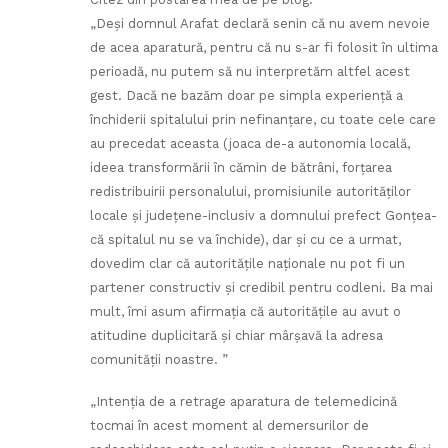
„Deşi domnul Arafat declară senin că nu avem nevoie
de acea aparatură, pentru că nu s-ar fi folosit în ultima
perioadă, nu putem să nu interpretăm altfel acest
gest. Dacă ne bazăm doar pe simpla experienţă a
închiderii spitalului prin nefinanţare, cu toate cele care
au precedat aceasta (joaca de-a autonomia locală,
ideea transformării în cămin de bătrâni, forţarea
redistribuirii personalului, promisiunile autorităţilor
locale şi judeţene-inclusiv a domnului prefect Gonţea-
că spitalul nu se va închide), dar şi cu ce a urmat,
dovedim clar că autorităţile naţionale nu pot fi un
partener constructiv şi credibil pentru codleni. Ba mai
mult, îmi asum afirmaţia că autorităţile au avut o
atitudine duplicitară şi chiar mârşavă la adresa
comunităţii noastre. ”
„Intenţia de a retrage aparatura de telemedicină
tocmai în acest moment al demersurilor de