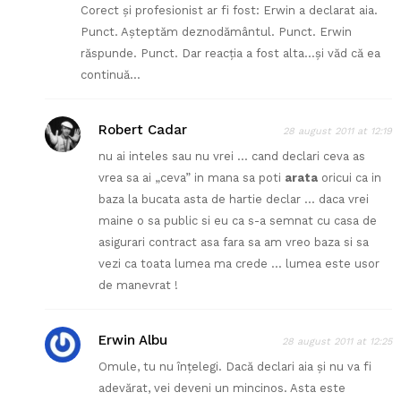
Corect şi profesionist ar fi fost: Erwin a declarat aia.
Punct. Aşteptăm deznodământul. Punct. Erwin
răspunde. Punct. Dar reacţia a fost alta…şi văd că ea
continuă…
Robert Cadar
28 august 2011 at 12:19
nu ai inteles sau nu vrei … cand declari ceva as
vrea sa ai „ceva” in mana sa poti
arata
oricui ca in
baza la bucata asta de hartie declar … daca vrei
maine o sa public si eu ca s-a semnat cu casa de
asigurari contract asa fara sa am vreo baza si sa
vezi ca toata lumea ma crede … lumea este usor
de manevrat !
Erwin Albu
28 august 2011 at 12:25
Omule, tu nu înţelegi. Dacă declari aia şi nu va fi
adevărat, vei deveni un mincinos. Asta este