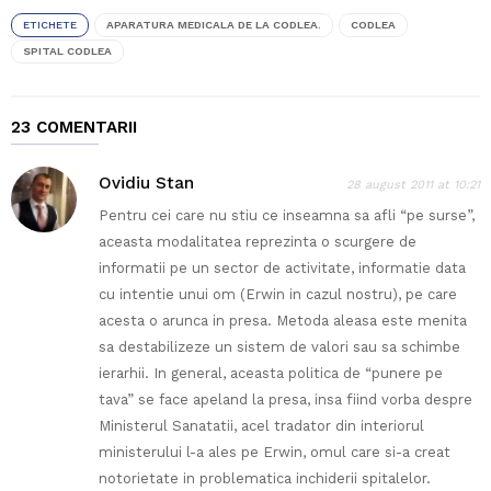
ETICHETE
APARATURA MEDICALA DE LA CODLEA.
CODLEA
SPITAL CODLEA
23 COMENTARII
Ovidiu Stan
28 august 2011 at 10:21
Pentru cei care nu stiu ce inseamna sa afli “pe surse”,
aceasta modalitatea reprezinta o scurgere de
informatii pe un sector de activitate, informatie data
cu intentie unui om (Erwin in cazul nostru), pe care
acesta o arunca in presa. Metoda aleasa este menita
sa destabilizeze un sistem de valori sau sa schimbe
ierarhii. In general, aceasta politica de “punere pe
tava” se face apeland la presa, insa fiind vorba despre
Ministerul Sanatatii, acel tradator din interiorul
ministerului l-a ales pe Erwin, omul care si-a creat
notorietate in problematica inchiderii spitalelor.