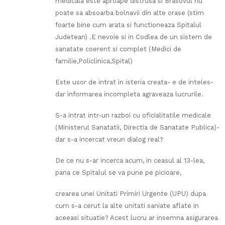
medicala este aproape distrusa si Brasovul nu
poate sa absoarba bolnavii din alte orase (stim
foarte bine cum arata si functioneaza Spitalul
Judetean) .E nevoie si in Codlea de un sistem de
sanatate coerent si complet (Medici de
familie,Policlinica,Spital)
Este usor de intrat in isteria creata- e de inteles-
dar informarea incompleta agraveaza lucrurile.
S-a intrat intr-un razboi cu oficialitatile medicale
(Ministerul Sanatatii, Directia de Sanatate Publica)-
dar s-a incercat vreun dialog real?
De ce nu s-ar incerca acum, in ceasul al 13-lea,
pana ce Spitalul se va pune pe picioare,
crearea unei Unitati Primiri Urgente (UPU) dupa
cum s-a cerut la alte unitati saniate aflate in
aceeasi situatie? Acest lucru ar insemna asigurarea