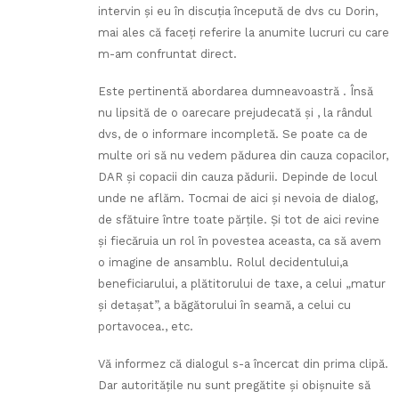
intervin şi eu în discuţia începută de dvs cu Dorin,
mai ales că faceţi referire la anumite lucruri cu care
m-am confruntat direct.
Este pertinentă abordarea dumneavoastră . Însă
nu lipsită de o oarecare prejudecată şi , la rândul
dvs, de o informare incompletă. Se poate ca de
multe ori să nu vedem pădurea din cauza copacilor,
DAR şi copacii din cauza pădurii. Depinde de locul
unde ne aflăm. Tocmai de aici şi nevoia de dialog,
de sfătuire între toate părţile. Şi tot de aici revine
şi fiecăruia un rol în povestea aceasta, ca să avem
o imagine de ansamblu. Rolul decidentului,a
beneficiarului, a plătitorului de taxe, a celui „matur
şi detaşat”, a băgătorului în seamă, a celui cu
portavocea., etc.
Vă informez că dialogul s-a încercat din prima clipă.
Dar autorităţile nu sunt pregătite şi obişnuite să