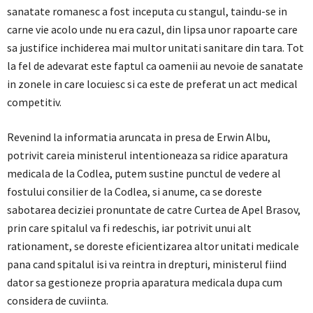
sanatate romanesc a fost inceputa cu stangul, taindu-se in
carne vie acolo unde nu era cazul, din lipsa unor rapoarte care
sa justifice inchiderea mai multor unitati sanitare din tara. Tot
la fel de adevarat este faptul ca oamenii au nevoie de sanatate
in zonele in care locuiesc si ca este de preferat un act medical
competitiv.
Revenind la informatia aruncata in presa de Erwin Albu,
potrivit careia ministerul intentioneaza sa ridice aparatura
medicala de la Codlea, putem sustine punctul de vedere al
fostului consilier de la Codlea, si anume, ca se doreste
sabotarea deciziei pronuntate de catre Curtea de Apel Brasov,
prin care spitalul va fi redeschis, iar potrivit unui alt
rationament, se doreste eficientizarea altor unitati medicale
pana cand spitalul isi va reintra in drepturi, ministerul fiind
dator sa gestioneze propria aparatura medicala dupa cum
considera de cuviinta.