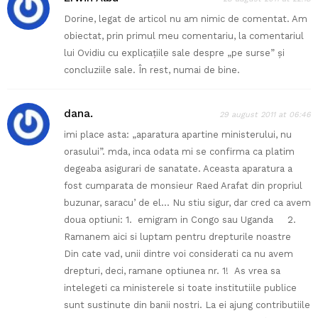
Dorine, legat de articol nu am nimic de comentat. Am
obiectat, prin primul meu comentariu, la comentariul
lui Ovidiu cu explicaţiile sale despre „pe surse” şi
concluziile sale. În rest, numai de bine.
dana.
29 august 2011 at 06:46
imi place asta: „aparatura apartine ministerului, nu
orasului”. mda, inca odata mi se confirma ca platim
degeaba asigurari de sanatate. Aceasta aparatura a
fost cumparata de monsieur Raed Arafat din propriul
buzunar, saracu’ de el… Nu stiu sigur, dar cred ca avem
doua optiuni: 1. emigram in Congo sau Uganda 2.
Ramanem aici si luptam pentru drepturile noastre
Din cate vad, unii dintre voi considerati ca nu avem
drepturi, deci, ramane optiunea nr. 1! As vrea sa
intelegeti ca ministerele si toate institutiile publice
sunt sustinute din banii nostri. La ei ajung contributiile