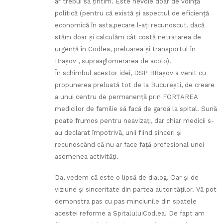
ar trebui să ţintim. Este nevoie doar de voinţă
politică (pentru că există şi aspectul de eficienţă
economică în asta,pecare l-aţi recunoscut, dacă
stăm doar şi calculăm cât costă netratarea de
urgenţă în Codlea, preluarea şi transportul în
Braşov , supraaglomerarea de acolo).
În schimbul acestor idei, DSP BRaşov a venit cu
propunerea preluată tot de la Bucureşti, de creare
a unui centru de permanenţă prin FORŢAREA
medicilor de familie să facă de gardă la spital. Sună
poate frumos pentru neavizaţi, dar chiar medicii s-
au declarat împotrivă, unii fiind sinceri şi
recunoscând că nu ar face faţă profesional unei
asemenea activităţi.
Da, vedem că este o lipsă de dialog. Dar şi de
viziune şi sinceritate din partea autorităţilor. Vă pot
demonstra pas cu pas minciunile din spatele
acestei reforme a SpitaluluiCodlea. De fapt am