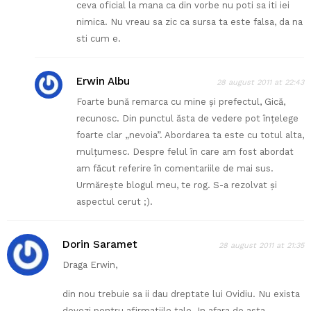
ceva oficial la mana ca din vorbe nu poti sa iti iei
nimica. Nu vreau sa zic ca sursa ta este falsa, da na
sti cum e.
Erwin Albu
28 august 2011 at 22:43
Foarte bună remarca cu mine şi prefectul, Gică,
recunosc. Din punctul ăsta de vedere pot înţelege
foarte clar „nevoia”. Abordarea ta este cu totul alta,
mulţumesc. Despre felul în care am fost abordat
am făcut referire în comentariile de mai sus.
Urmăreşte blogul meu, te rog. S-a rezolvat şi
aspectul cerut ;).
Dorin Saramet
28 august 2011 at 21:35
Draga Erwin,
din nou trebuie sa ii dau dreptate lui Ovidiu. Nu exista
dovezi pentru afirmatiile tale. In afara de asta ,