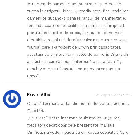
Multimea de oameni reactioneaza ca un efect de
turma la strigatul liderului, media amplifica intalnirea
oamenilor ducand-o pana la rangul de manifestatie,
fortand scoaterea oficialilor din ministerul implicat
pentru declaratiile de presa, dar nu se obtine nici
destabilizarea si nici demisia cuiva,asa cum a crezut
“sursa” care s-a folosit de Erwin prin capacitatea
acestuia de a influenta masele de oameni. Citand din
acelasi om care a spus “interesu` poarta fesu`” ,
concluzionez cu “…asta-i toata povestea pana la
urma”.
Erwin Albu
28 august 2011 at 11:32
Cred că tocmai s-a dus din nou în derizoriu o acţiune.
Felicitări.
„Pe surse” poate însemna mult mai mult (şi mai
folositor) decât doar cele prezentate mai sus.
Din nou, nu vedem pădurea din cauza copacilor. Nu e