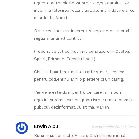
urgentelor medicale 24 ore,7 zile/saptamina . Ar
insemna folosirea reala a aparaturii din dotare si cu
acordul lui Arafat.
Dar acest lucru va insemna si impunerea unor alte
reguli si unui alt control
(nedorit de tot ce insemna conducere in Codlea:
Spital, Primarie, Consiliu Local)
Chiar si finantarea ar fi din alte surse, ceea ce
pentru codleni nu ar fi o pierdere ci un castig.
Pierdere este doar pentru cei care isi impun
orgoliul sub masca unui populism cu mare priza la
publicul dezinformat.Cu stima, Marian
Erwin Albu
5 septembrie 2011 at 08:41
Bună ziua, domnule Marian. O să îmi permit să