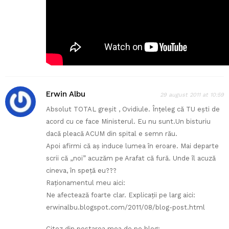
Erwin Albu
29 august 2011 at 10:59
Absolut TOTAL greşit , Ovidiule. Înţeleg că TU eşti de
acord cu ce face Ministerul. Eu nu sunt.Un bisturiu
dacă pleacă ACUM din spital e semn rău.
Apoi afirmi că aş induce lumea în eroare. Mai departe
scrii că „noi” acuzăm pe Arafat că fură. Unde îl acuză
cineva, în speţă eu???
Raţionamentul meu aici:
Ne afectează foarte clar. Explicaţii pe larg aici:
erwinalbu.blogspot.com/2011/08/blog-post.html
Citez din postarea mea de pe blog: