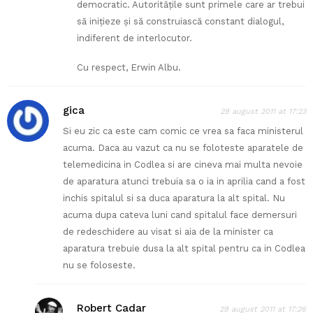
democratic. Autorităţile sunt primele care ar trebui
să iniţieze şi să construiască constant dialogul,
indiferent de interlocutor.
Cu respect, Erwin Albu.
gica
29 august 2011 at 17:23
Si eu zic ca este cam comic ce vrea sa faca ministerul
acuma. Daca au vazut ca nu se foloteste aparatele de
telemedicina in Codlea si are cineva mai multa nevoie
de aparatura atunci trebuia sa o ia in aprilia cand a fost
inchis spitalul si sa duca aparatura la alt spital. Nu
acuma dupa cateva luni cand spitalul face demersuri
de redeschidere au visat si aia de la minister ca
aparatura trebuie dusa la alt spital pentru ca in Codlea
nu se foloseste.
Robert Cadar
29 august 2011 at 17:26