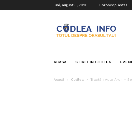
luni, august 3, 2026
Horoscop astazi
Codlea
Info
ACASA
STIRI DIN CODLEA
EVEN
Acasă
Codlea
Tractări Auto Aron – Se