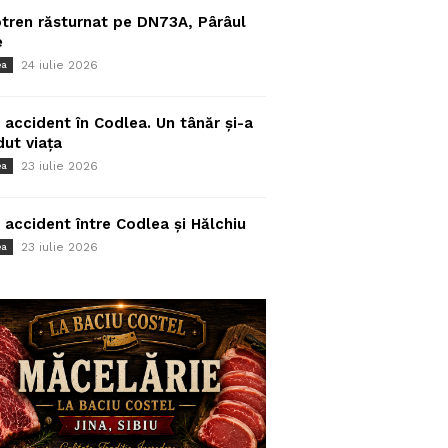
tren răsturnat pe DN73A, Pârâul
e
24 iulie 2026
ea
 accident în Codlea. Un tânăr și-a
dut viața
23 iulie 2026
ea
 accident între Codlea și Hălchiu
23 iulie 2026
ea