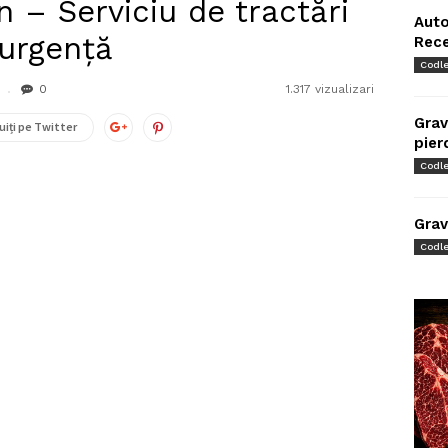
n – Serviciu de tractări
Auto
 urgență
Rec
Codl
0
1.317 vizualizari
Grav
uiți pe Twitter
pier
Codl
Grav
Codl