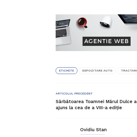
ETICHETE
DEPOZITARE AUTO
TRACTARI
ARTICOLUL PRECEDENT
Sărbătoarea Toamnei Mărul Dulce a
ajuns la cea de a VIII-a ediție
Ovidiu Stan