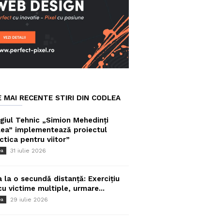
E MAI RECENTE STIRI DIN CODLEA
giul Tehnic „Simion Mehedinți
ea” implementează proiectul
ctica pentru viitor”
31 iulie 2026
ea
a la o secundă distanță: Exercițiu
cu victime multiple, urmare...
29 iulie 2026
ea