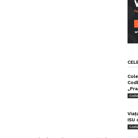
CEL
Cole
Codl
„Pra
Codl
Viaț
ISU 
Codl