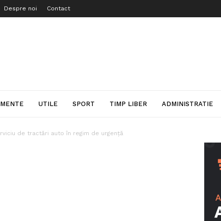
Despre noi
Contact
IMENTE
UTILE
SPORT
TIMP LIBER
ADMINISTRATIE
rviciu de tractări auto în regim de urgență