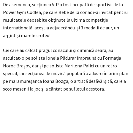
De asemenea, secțiunea VIP a fost ocupată de sportivii de la
Power Gym Codlea, pe care Bebe de la conac i-a invitat pentru
rezultatele deosebite obținute la ultima competiție
internațională, aceștia adjudecându-și 3 medalii de aur, un
argint și marele trofeu!
Cei care au călcat pragul conacului și diminică seara, au
ascultat-o pe solista Ionela Pădurar împreună cu Formația
Noroc Brașov, dar și pe solista Marilena Palici cu un retro
special, iar secțiunea de muzică populară a adus-o în prim plan
pe maramureșanca Ioana Bozga, o artistă desăvărșită, care a
scos mesenii la joc și a cântat pe sufletul acestora.