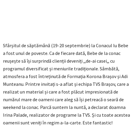
Sfârșitul de săptămână (19-20 septembrie) la Conacul lu Bebe
a fost unul de poveste. Ca de fiecare dată, Bebe de la conac
reușește să își surprindă clienții deveniți ,,de-ai casei,, cu
programul diversificat și meniurile tradiționale. Sâmbătă,
atmosfera a fost întreținută de Formația Korona Brașov și Adi
Munteanu. Printre invitați s-a aflat și echipa TVS Brașov, care a
realizat un material și care a fost plăcut impresionată de
numărul mare de oameni care aleg să își petreacă o seară de
weekend la conac. Parcă suntem la nuntă, a declarat doamna
Irina Palade, realizator de programe la TVS. Și cu toate acestea
oamenii sunt veniți în regim a-la-carte. Este fantastic!