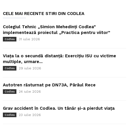
CELE MAI RECENTE STIRI DIN CODLEA
Colegiul Tehnic „Simion Mehedinți Codlea”
implementează proiectul „Practica pentru viitor”
31 iulie 2026
Codlea
Viața la o secundă distanță: Exercițiu ISU cu victime
multiple, urmare...
29 iulie 2026
Codlea
Autotren răsturnat pe DN73A, Pârâul Rece
24 iulie 2026
Codlea
Grav accident în Codlea. Un tânăr și-a pierdut viața
23 iulie 2026
Codlea