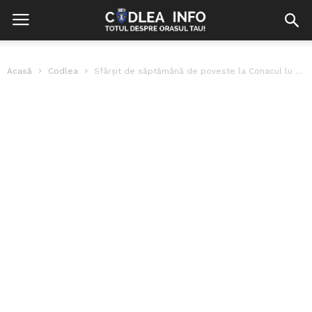
Acasă
Codlea
Sfârșit de săptămână de poveste la Conacul lu Bebe