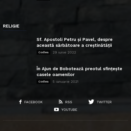
RELIGIE
Sf. Apostoli Petru și Pavel, despre
această sărbătoare a creștinătății
29 iunie 2022
Codlea
În Ajun de Bobotează preotul sfințește
casele oamenilor
5 ianuarie 2021
Codlea
FACEBOOK
RSS
TWITTER
YOUTUBE