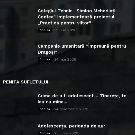
Colegiul Tehnic „Simion Mehedinți
Codlea” implementează proiectul
„Practica pentru viitor”
31 iulie 2026
Codlea
Campanie umanitară ”Împreună pentru
Dragoș!”
24 mai 2026
Codlea
PENITA SUFLETULUI
Crima de a fi adolescent – Tinerețe, te
iau cu mine...
24 noiembrie 2020
Codlea
Adolescența, perioada de aur
25 iunie 2020
Codlea