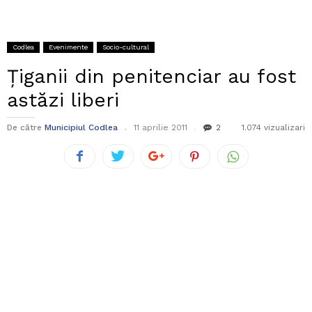
Codlea
Evenimente
Socio-cultural
Ţiganii din penitenciar au fost
astăzi liberi
De către
Municipiul Codlea
11 aprilie 2011
2
1.074 vizualizari