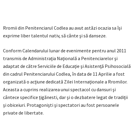
Rromii din Penitenciarul Codlea au avut astăzi ocazia sa îşi
exprime liber talentul nativ, să cânte şi să danseze.
Conform Calendarului lunar de evenimente pentru anul 2011
transmis de Administraţia Naţională a Penitenciarelor şi
adaptat de către Serviciile de Educaţie şi Asistenţă Psihosocială
din cadrul Penitenciarului Codlea, în data de 11 Aprilie a fost
organizată o acţiune dedicată Zilei Internaţionale a Rromilor.
Aceasta a cuprins realizarea unui spectacol cu dansuri şi
cântece specifice ţigănesti, dar şi o dezbatere legat de tradiţii
şi obiceiuri. Protagonişti şi spectatori au fost persoanele
private de libertate.