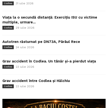
31 iulie 2026
Codlea
Viața la o secundă distanță: Exercițiu ISU cu victime
multiple, urmare...
29 iulie 2026
Codlea
Autotren răsturnat pe DN73A, Pârâul Rece
24 iulie 2026
Codlea
Grav accident în Codlea. Un tânăr și-a pierdut viața
23 iulie 2026
Codlea
Grav accident între Codlea și Hălchiu
23 iulie 2026
Codlea