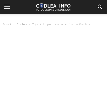
Acasă
Codlea
Ţiganii din penitenciar au fost astăzi liberi