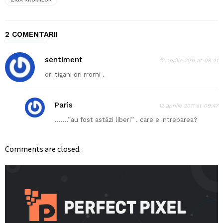
2 COMENTARII
sentiment
12 aprilie 2011 at 08:41
ori tigani ori rromi .
Paris
12 aprilie 2011 at 09:47
…….”au fost astăzi liberi” . care e intrebarea?
Comments are closed.