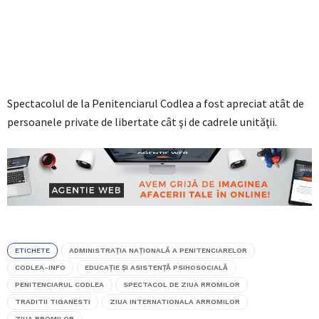
Spectacolul de la Penitenciarul Codlea a fost apreciat atât de
persoanele private de libertate cât şi de cadrele unităţii.
ETICHETE
ADMINISTRAŢIA NAŢIONALĂ A PENITENCIARELOR
CODLEA-INFO
EDUCAŢIE ŞI ASISTENŢĂ PSIHOSOCIALĂ
PENITENCIARUL CODLEA
SPECTACOL DE ZIUA RROMILOR
TRADITII TIGANESTI
ZIUA INTERNATIONALA ARROMILOR
ZIUA RROMILOR