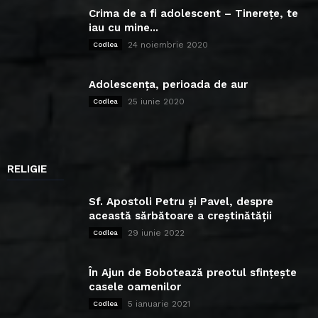
Crima de a fi adolescent – Tinerețe, te
iau cu mine...
24 noiembrie 2020
Codlea
Adolescența, perioada de aur
25 iunie 2020
Codlea
RELIGIE
Sf. Apostoli Petru și Pavel, despre
această sărbătoare a creștinătății
29 iunie 2022
Codlea
În Ajun de Bobotează preotul sfințește
casele oamenilor
5 ianuarie 2021
Codlea