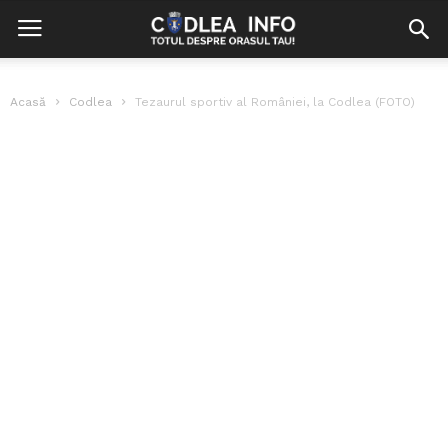
Acasă
Codlea
Tezaurul sportiv al României, la Codlea (FOTO)