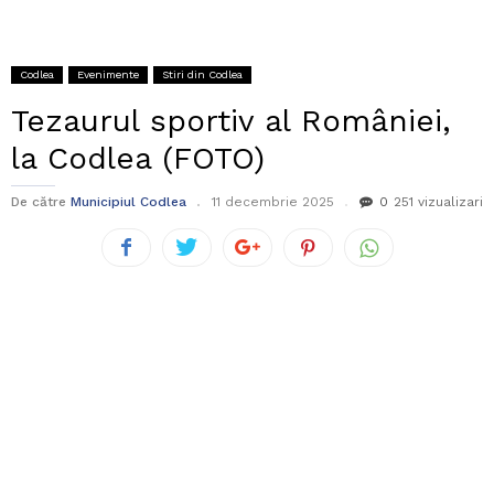
Codlea
Evenimente
Stiri din Codlea
Tezaurul sportiv al României,
la Codlea (FOTO)
De către
Municipiul Codlea
11 decembrie 2025
0
251 vizualizari