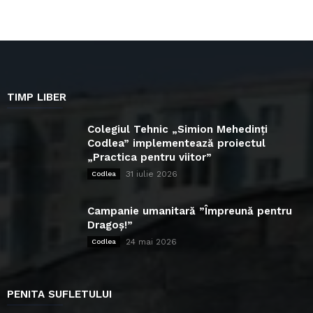
TIMP LIBER
Colegiul Tehnic „Simion Mehedinți
Codlea” implementează proiectul
„Practica pentru viitor”
31 iulie 2026
Codlea
Campanie umanitară ”Împreună pentru
Dragoș!”
24 mai 2026
Codlea
PENITA SUFLETULUI