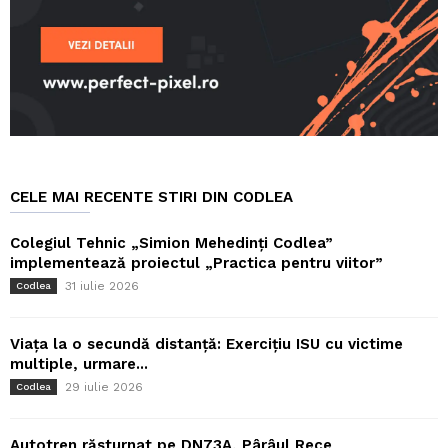
CELE MAI RECENTE STIRI DIN CODLEA
Colegiul Tehnic „Simion Mehedinți Codlea”
implementează proiectul „Practica pentru viitor”
31 iulie 2026
Codlea
Viața la o secundă distanță: Exercițiu ISU cu victime
multiple, urmare...
29 iulie 2026
Codlea
Autotren răsturnat pe DN73A, Pârâul Rece