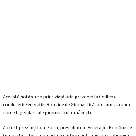
Această hotărâre a prins viață prin prezența la Codlea a
conducerii Federației Române de Gimnastică, precum și a unor
nume legendare ale gimnasticii românești.
Au fost prezenți Ioan Suciu, președintele Federației Române de
Gimnastică, fost gimnast de performanță, medaliat olimpic și