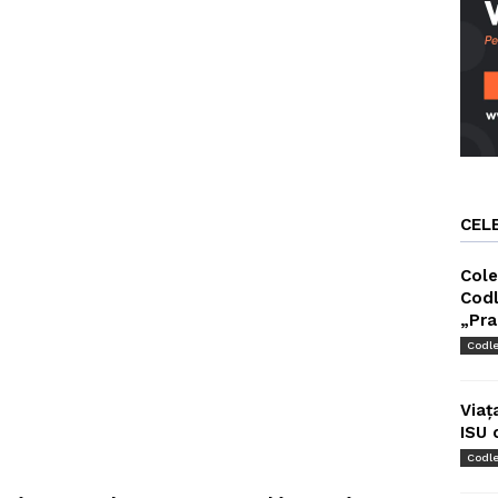
CEL
Cole
Codl
„Pra
Codl
Viaț
ISU 
Codl