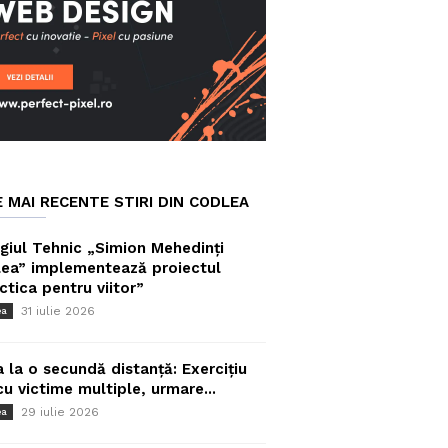
E MAI RECENTE STIRI DIN CODLEA
giul Tehnic „Simion Mehedinți
ea” implementează proiectul
ctica pentru viitor”
31 iulie 2026
ea
a la o secundă distanță: Exercițiu
cu victime multiple, urmare...
29 iulie 2026
ea