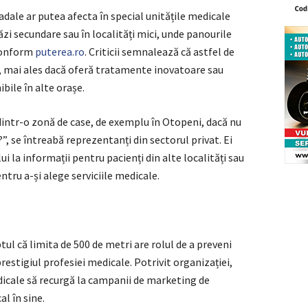
adale ar putea afecta în special unitățile medicale
ăzi secundare sau în localități mici, unde panourile
 conform
puterea.ro
. Criticii semnalează că astfel de
ră, mai ales dacă oferă tratamente inovatoare sau
ibile în alte orașe.
dintr-o zonă de case, de exemplu în Otopeni, dacă nu
, se întreabă reprezentanți din sectorul privat. Ei
i la informații pentru pacienți din alte localități sau
ntru a-și alege serviciile medicale.
tul că limita de 500 de metri are rolul de a preveni
prestigiul profesiei medicale. Potrivit organizației,
edicale să recurgă la campanii de marketing de
l în sine.