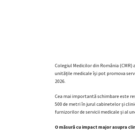
Colegiul Medicilor din România (CMR) a
unitățile medicale își pot promova servic
2026.
Cea mai importantă schimbare este restr
500 de metri în jurul cabinetelor și cli
furnizorilor de servicii medicale și al un
O măsură cu impact major asupra clin