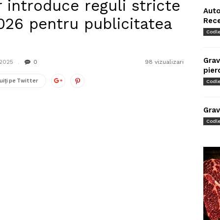
 introduce reguli stricte
Auto
2026 pentru publicitatea
Rec
Codl
Grav
 2025
0
98 vizualizari
pier
uiți pe Twitter
Codl
Grav
Codl