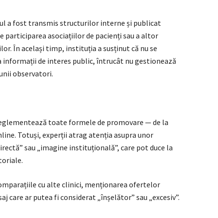
ul a fost transmis structurilor interne și publicat
e participarea asociațiilor de pacienți sau a altor
or. În același timp, instituția a susținut că nu se
a informații de interes public, întrucât nu gestionează
unii observatori.
l reglementează toate formele de promovare — de la
line. Totuși, experții atrag atenția asupra unor
rectă” sau „imagine instituțională”, care pot duce la
toriale.
comparațiile cu alte clinici, menționarea ofertelor
esaj care ar putea fi considerat „înșelător” sau „excesiv”.