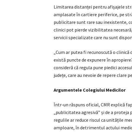
Limitarea distanței pentru afișajele str
amplasate în cartiere periferice, pe str
publicitare sunt rare sau inexistente,
clinici pot pierde vizibilitatea necesa
servicii specializate care nu sunt dispon
„Cum ar putea fi recunoscută o clinică 
există puncte de expunere în apropiere?”
consideră că regula pune piedici accesulu
județe, care au nevoie de repere clare pe
Argumentele Colegiului Medicilor
Într-un răspuns oficial, CMR explică fap
„publicitatea agresivă” și de a proteja 
regulile ar reduce riscul ca unitățile m
amploare, în detrimentul actului medica