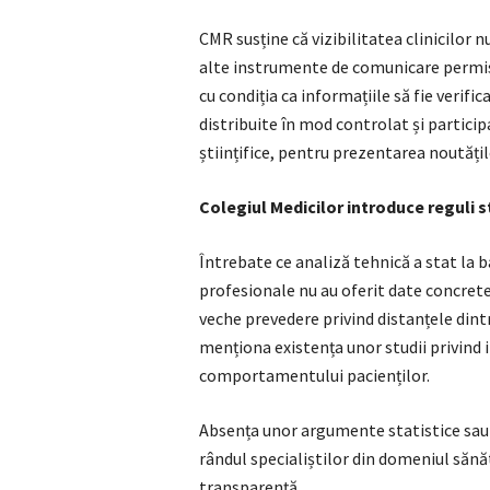
CMR susține că vizibilitatea clinicilor n
alte instrumente de comunicare permise 
cu condiția ca informațiile să fie verific
distribuite în mod controlat și partici
științifice, pentru prezentarea noutăți
Colegiul Medicilor introduce reguli st
Întrebate ce analiză tehnică a stat la ba
profesionale nu au oferit date concret
veche prevedere privind distanțele dintre
menționa existența unor studii privind 
comportamentului pacienților.
Absența unor argumente statistice sau a
rândul specialiștilor din domeniul sănăt
transparență.