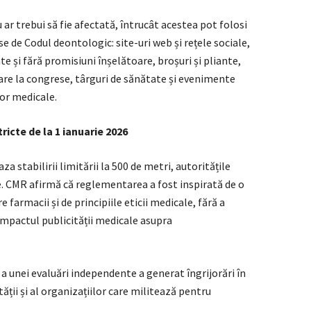
u ar trebui să fie afectată, întrucât acestea pot folosi
de Codul deontologic: site-uri web și rețele sociale,
ate și fără promisiuni înșelătoare, broșuri și pliante,
pare la congrese, târguri de sănătate și evenimente
lor medicale.
ricte de la 1 ianuarie 2026
za stabilirii limitării la 500 de metri, autoritățile
e. CMR afirmă că reglementarea a fost inspirată de o
 farmacii și de principiile eticii medicale, fără a
impactul publicității medicale asupra
 unei evaluări independente a generat îngrijorări în
ății și al organizațiilor care militează pentru