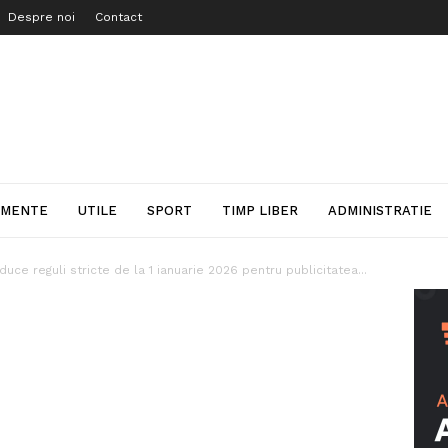
Despre noi
Contact
IMENTE
UTILE
SPORT
TIMP LIBER
ADMINISTRATIE
duce reguli stricte de la 1 ianuarie 2026 pentru publicitatea...