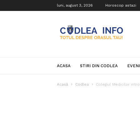
luni, august 3, 2026
Horoscop astazi
Codlea
Info
ACASA
STIRI DIN CODLEA
EVEN
Acasă
Codlea
Colegiul Medicilor intro