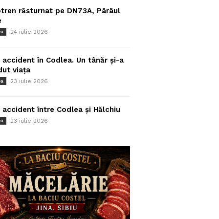
tren răsturnat pe DN73A, Pârâul
e
24 iulie 2026
ea
 accident în Codlea. Un tânăr și-a
dut viața
23 iulie 2026
ea
 accident între Codlea și Hălchiu
23 iulie 2026
ea