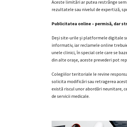
Aceste limitări ar putea restrânge semn
rezultatele sau nivelul de expertiză, spun
Publicitatea online – permisă, dar st
Deși site-urile și platformele digitale s
informativ, iar reclamele online trebuie
unele clinici, în special cele care se b
din alte orașe, aceste prevederi pot re
Colegiilor teritoriale le revine responsa
solicita modificări sau retragerea acest
există riscul unor abordări neunitare, c
de servicii medicale.