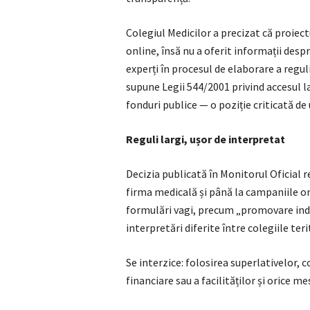
Colegiul Medicilor a precizat că proiect
online, însă nu a oferit informații despr
experți în procesul de elaborare a regulil
supune Legii 544/2001 privind accesul l
fonduri publice — o poziție criticată de 
Reguli largi, ușor de interpretat
Decizia publicată în Monitorul Oficia
firma medicală și până la campaniile on
formulări vagi, precum „promovare indi
interpretări diferite între colegiile teri
Se interzice: folosirea superlativelor, 
financiare sau a facilităților și orice m