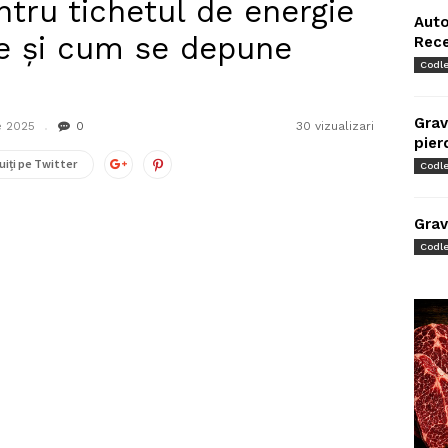
tru tichetul de energie
Auto
de și cum se depune
Rec
Codl
Grav
e 2025
0
30 vizualizari
pier
uiți pe Twitter
Codl
Grav
Codl