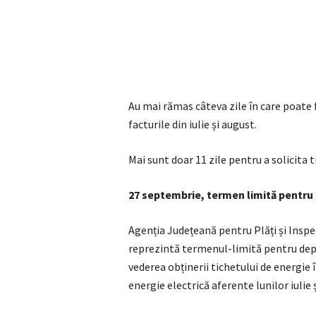
Au mai rămas câteva zile în care poate f
facturile din iulie și august.
Mai sunt doar 11 zile pentru a solicita t
27 septembrie, termen limită pentru 
Agenția Județeană pentru Plăți și Insp
reprezintă termenul-limită pentru depun
vederea obținerii tichetului de energie î
energie electrică aferente lunilor iulie 