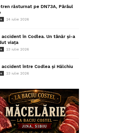
tren răsturnat pe DN73A, Pârâul
e
24 iulie 2026
ea
 accident în Codlea. Un tânăr și-a
dut viața
23 iulie 2026
ea
 accident între Codlea și Hălchiu
23 iulie 2026
ea