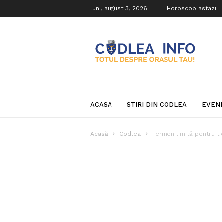
luni, august 3, 2026
Horoscop astazi
Codlea
Info
ACASA
STIRI DIN CODLEA
EVEN
Acasă
Codlea
Termen limită pentru ti