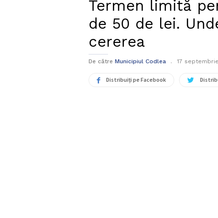
Termen limită pen
de 50 de lei. Un
cererea
De către
Municipiul Codlea
17 septembri
Distribuiți pe Facebook
Distrib