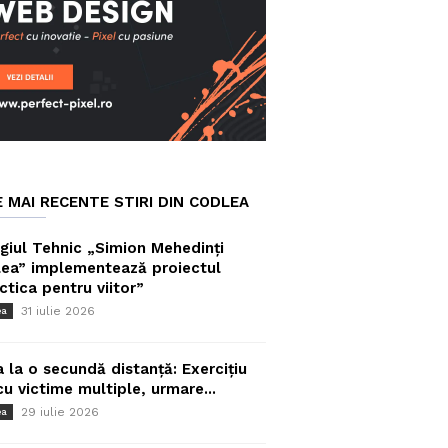
E MAI RECENTE STIRI DIN CODLEA
giul Tehnic „Simion Mehedinți
ea” implementează proiectul
ctica pentru viitor”
31 iulie 2026
ea
a la o secundă distanță: Exercițiu
cu victime multiple, urmare...
29 iulie 2026
ea