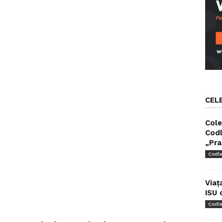
CEL
Cole
Codl
„Pra
Codl
Viaț
ISU 
Codl