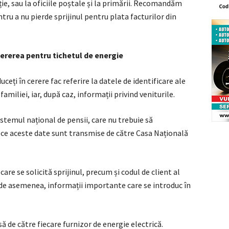
ție, sau la oficiile poștale și la primării. Recomandăm
ru a nu pierde sprijinul pentru plata facturilor din
cererea pentru tichetul de energie
uceți în cerere fac referire la datele de identificare ale
amiliei, iar, după caz, informații privind veniturile.
sistemul național de pensii, care nu trebuie să
ece aceste date sunt transmise de către Casa Națională
re se solicită sprijinul, precum și codul de client al
 de asemenea, informații importante care se introduc în
 de către fiecare furnizor de energie electrică.