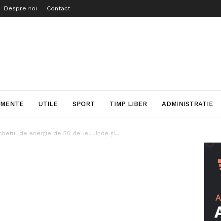
Despre noi
Contact
IMENTE
UTILE
SPORT
TIMP LIBER
ADMINISTRATIE
chetul de energie de 50 de lei. Unde și...