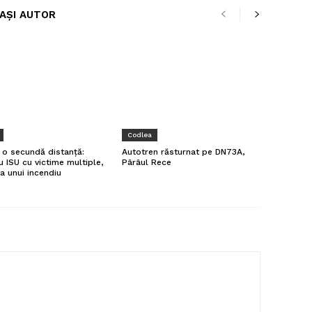
LAȘI AUTOR
Codlea
a o secundă distanță:
Autotren răsturnat pe DN73A,
u ISU cu victime multiple,
Pârâul Rece
a unui incendiu