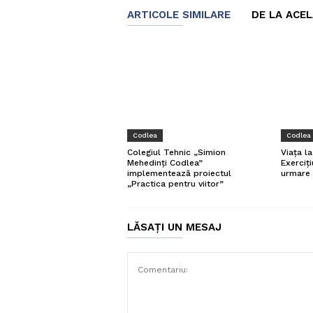
ARTICOLE SIMILARE
DE LA ACE
Codlea
Codlea
Colegiul Tehnic „Simion
Viața l
Mehedinți Codlea”
Exerciți
implementează proiectul
urmare 
„Practica pentru viitor”
LĂSAȚI UN MESAJ