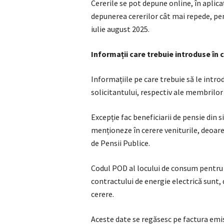
Cererile se pot depune online, în aplica
depunerea cererilor cât mai repede, pent
iulie august 2025.
Informații care trebuie introduse în 
Informațiile pe care trebuie să le introd
solicitantului, respectiv ale membrilor f
Excepție fac beneficiarii de pensie din 
menționeze în cerere veniturile, deoar
de Pensii Publice.
Codul POD al locului de consum pentru ca
contractului de energie electrică sunt,
cerere.
Aceste date se regăsesc pe factura emisă