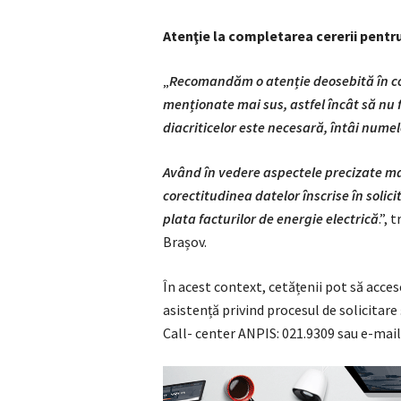
Atenţie la completarea cererii pentr
„
Recomandăm o atenție deosebită în com
menționate mai sus, astfel încât să nu 
diacriticelor este necesară, întâi numel
Având în vedere aspectele precizate mai
corectitudinea datelor înscrise în solic
plata facturilor de energie electrică
.”,
Brașov.
În acest context, cetățenii pot să acces
asistență privind procesul de solicitare 
Call- center ANPIS: 021.9309 sau e-mail