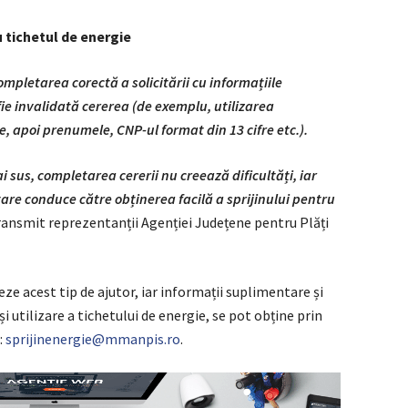
u tichetul de energie
pletarea corectă a solicitării cu informațiile
fie invalidată cererea (de exemplu, utilizarea
e, apoi prenumele, CNP-ul format din 13 cifre etc.).
 sus, completarea cererii nu creează dificultăți, iar
itare conduce către obținerea facilă a sprijinului pentru
 transmit reprezentanții Agenției Județene pentru Plăți
eze acest tip de ajutor, iar informații suplimentare și
și utilizare a tichetului de energie, se pot obține prin
:
sprijinenergie@mmanpis.ro
.