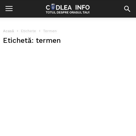
Acasă
Etichete
Termen
Etichetă: termen