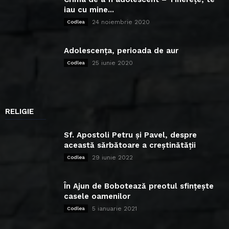
iau cu mine...
24 noiembrie 2020
Codlea
Adolescența, perioada de aur
25 iunie 2020
Codlea
RELIGIE
Sf. Apostoli Petru și Pavel, despre
această sărbătoare a creștinătății
29 iunie 2022
Codlea
În Ajun de Bobotează preotul sfințește
casele oamenilor
5 ianuarie 2021
Codlea