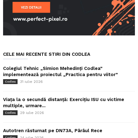
CELE MAI RECENTE STIRI DIN CODLEA
Colegiul Tehnic „Simion Mehedinți Codlea”
implementează proiectul „Practica pentru viitor”
31 iulie 2026
Codlea
Viața la o secundă distanță: Exercițiu ISU cu victime
multiple, urmare...
29 iulie 2026
Codlea
Autotren răsturnat pe DN73A, Pârâul Rece
24 iulie 2026
Codlea