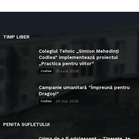
TIMP LIBER
Colegiul Tehnic „Simion Mehedinți
Codlea” implementează proiectul
„Practica pentru viitor”
31 iulie 2026
Codlea
Campanie umanitară ”Împreună pentru
Dragoș!”
24 mai 2026
Codlea
PENITA SUFLETULUI
Crima de a fi adolescent – Tinerețe, te