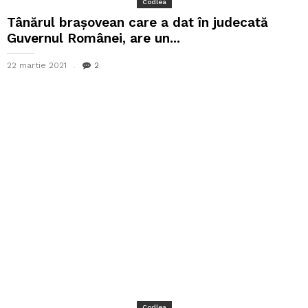
Codlea
Tânărul brașovean care a dat în judecată
Guvernul Românei, are un...
22 martie 2021
2
Codlea