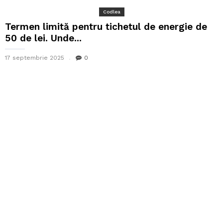
Codlea
Termen limită pentru tichetul de energie de
50 de lei. Unde...
17 septembrie 2025
0