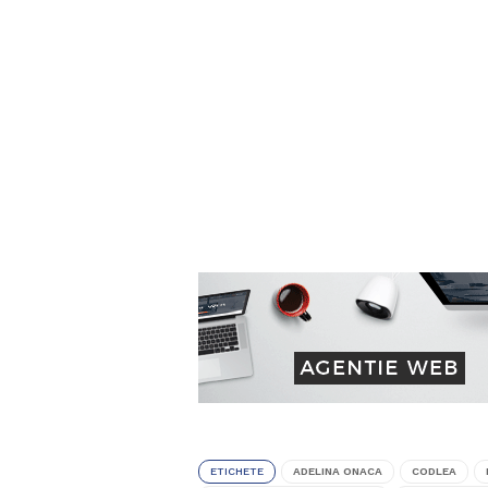
ETICHETE
ADELINA ONACA
CODLEA