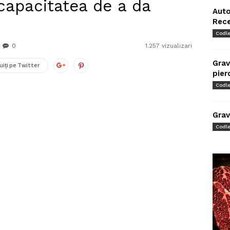
 capacitatea de a da
Auto
Rec
Codl
0
1.257 vizualizari
Grav
uiți pe Twitter
pier
Codl
Grav
Codl