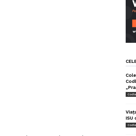
CEL
Cole
Codl
„Pra
Codl
Viaț
ISU 
Codl