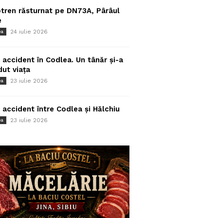
tren răsturnat pe DN73A, Pârâul
e
24 iulie 2026
ea
 accident în Codlea. Un tânăr și-a
dut viața
23 iulie 2026
ea
 accident între Codlea și Hălchiu
23 iulie 2026
ea