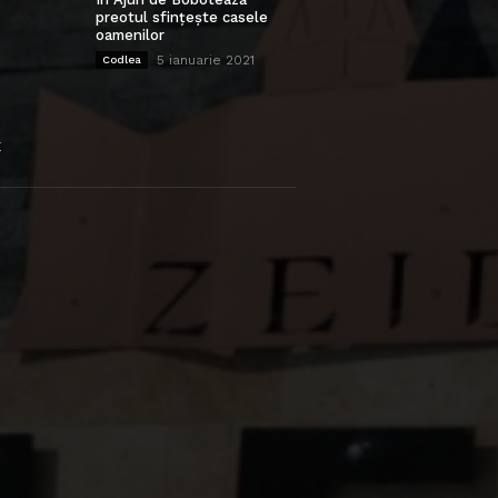
preotul sfințește casele
oamenilor
5 ianuarie 2021
Codlea
E