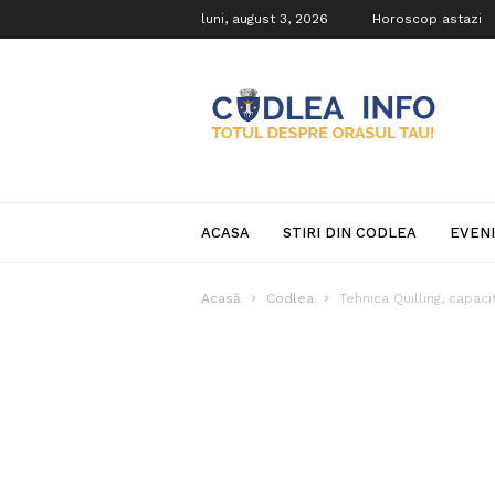
luni, august 3, 2026
Horoscop astazi
Codlea
Info
ACASA
STIRI DIN CODLEA
EVEN
Acasă
Codlea
Tehnica Quilling, capaci