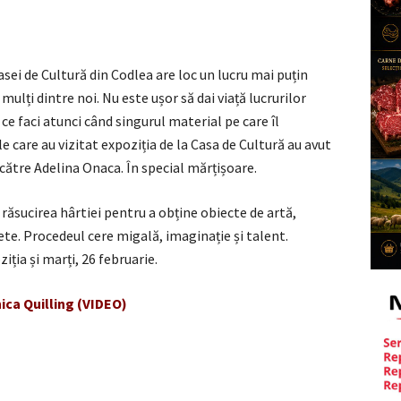
 Casei de Cultură din Codlea are loc un lucru mai puțin
mulți dintre noi. Nu este ușor să dai viață lucrurilor
 ce faci atunci când singurul material pe care îl
e care au vizitat expoziția de la Casa de Cultură au avut
 către Adelina Onaca. În special mărțișoare.
răsucirea hârtiei pentru a obține obiecte de artă,
ete. Procedeul cere migală, imaginație și talent.
iția și marți, 26 februarie.
ica Quilling (VIDEO)