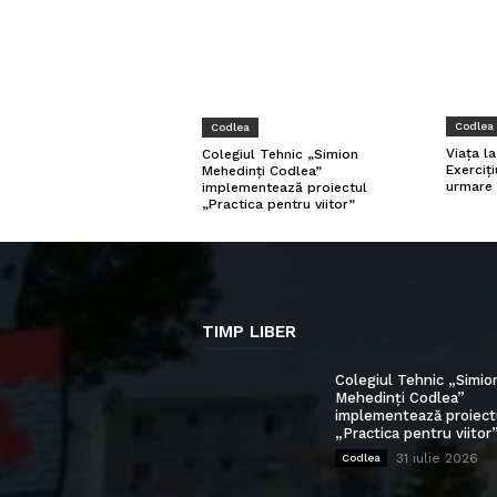
Codlea
Codlea
Viața l
Colegiul Tehnic „Simion
Exerciți
Mehedinți Codlea”
urmare 
implementează proiectul
„Practica pentru viitor”
TIMP LIBER
Colegiul Tehnic „Simio
Mehedinți Codlea”
implementează proiect
„Practica pentru viitor
31 iulie 2026
Codlea