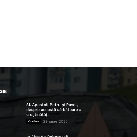
GIE
Sf. Apostoli Petru și Pavel,
despre această sărbătoare a
creștinătății
29 iunie 2022
Codlea
În Ajun de Bobotează