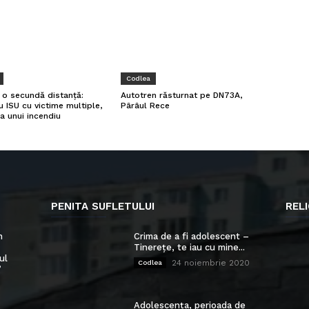
Codlea
a o secundă distanță:
Autotren răsturnat pe DN73A,
u ISU cu victime multiple,
Pârâul Rece
a unui incendiu
PENITA SUFLETULUI
RELI
n
Crima de a fi adolescent –
Tinerețe, te iau cu mine...
ul
24 noiembrie 2020
Codlea
”
Adolescența, perioada de