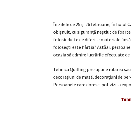
În zilele de 25 și 26 februarie, în holul
obișnuit, cu siguranță neștiut de foarte 
folosindu-te de diferite materiale, însă
folosești este hârtia? Astăzi, persoanel
ocazia să admire lucrările efectuate de
Tehnica Quilling presupune rularea sau 
decorațiuni de masă, decorațiuni de per
Persoanele care doresc, pot vizita expoz
Tehn