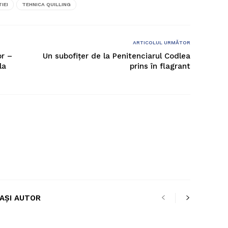
IEI
TEHNICA QUILLING
ARTICOLUL URMĂTOR
or –
Un subofițer de la Penitenciarul Codlea
la
prins în flagrant
LAȘI AUTOR