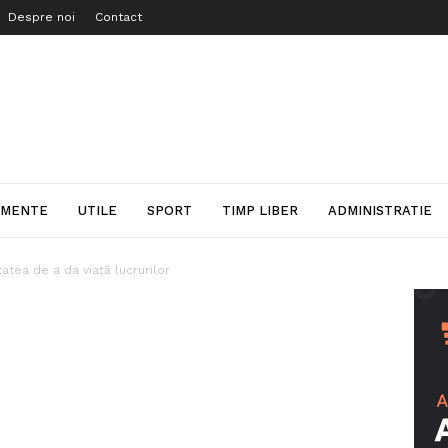
Despre noi
Contact
IMENTE
UTILE
SPORT
TIMP LIBER
ADMINISTRATIE
tatea de a da viață lucrurilor