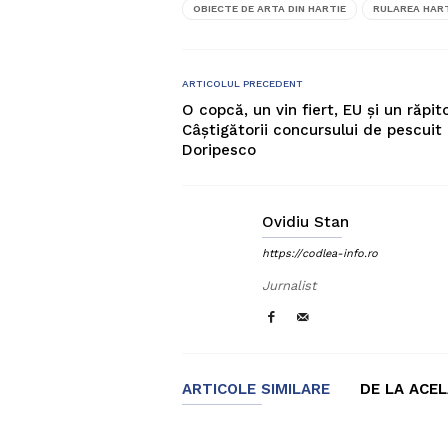
OBIECTE DE ARTA DIN HARTIE
RULAREA HART
ARTICOLUL PRECEDENT
O copcă, un vin fiert, EU și un răpit
Câștigătorii concursului de pescuit 
Doripesco
Ovidiu Stan
https://codlea-info.ro
Jurnalist
ARTICOLE SIMILARE
DE LA ACE