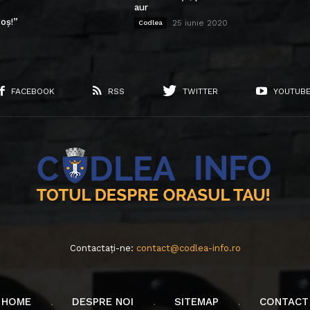
aur
oș!”
25 iunie 2020
Codlea
FACEBOOK
RSS
TWITTER
YOUTUB
Contactați-ne:
contact@codlea-info.ro
HOME
DESPRE NOI
SITEMAP
CONTACT