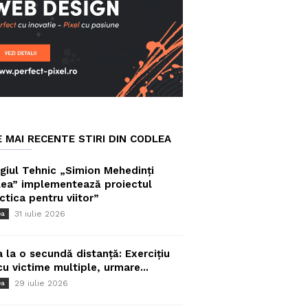
E MAI RECENTE STIRI DIN CODLEA
giul Tehnic „Simion Mehedinți
ea” implementează proiectul
ctica pentru viitor”
31 iulie 2026
ea
a la o secundă distanță: Exercițiu
cu victime multiple, urmare...
29 iulie 2026
ea